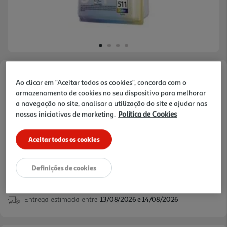
Faça a sua avaliação
Ao clicar em "Aceitar todos os cookies", concorda com o
Ref. / EAN:
8714574523354
armazenamento de cookies no seu dispositivo para melhorar
a navegação no site, analisar a utilização do site e ajudar nas
nossas iniciativas de marketing.
Política de Cookies
24,49 €
Aceitar todos os cookies
Definições de cookies
verificar stock em loja >
Entrega estimada entre
13/08/2026 e 14/08/2026