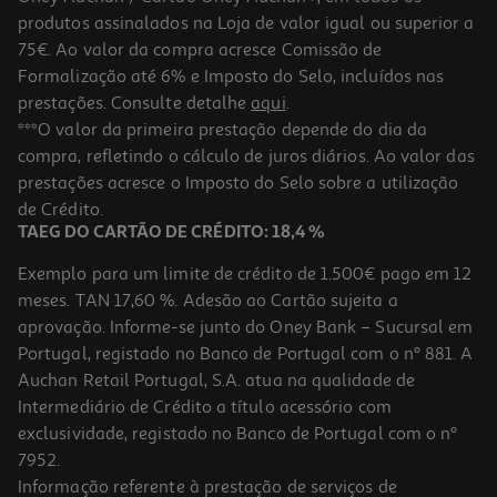
produtos assinalados na Loja de valor igual ou superior a
75€. Ao valor da compra acresce Comissão de
Formalização até 6% e Imposto do Selo, incluídos nas
prestações. Consulte detalhe
aqui
.
Tinteiro 302/304 Tri-Color Hp B7rt6ae#ls1
***O valor da primeira prestação depende do dia da
compra, refletindo o cálculo de juros diários. Ao valor das
24.99 €/un
prestações acresce o Imposto do Selo sobre a utilização
24,99 €
de Crédito.
TAEG DO CARTÃO DE CRÉDITO: 18,4 %
Exemplo para um limite de crédito de 1.500€ pago em 12
meses. TAN 17,60 %. Adesão ao Cartão sujeita a
aprovação. Informe-se junto do Oney Bank – Sucursal em
Portugal, registado no Banco de Portugal com o nº 881. A
Auchan Retail Portugal, S.A. atua na qualidade de
Intermediário de Crédito a título acessório com
exclusividade, registado no Banco de Portugal com o nº
7952.
Informação referente à prestação de serviços de