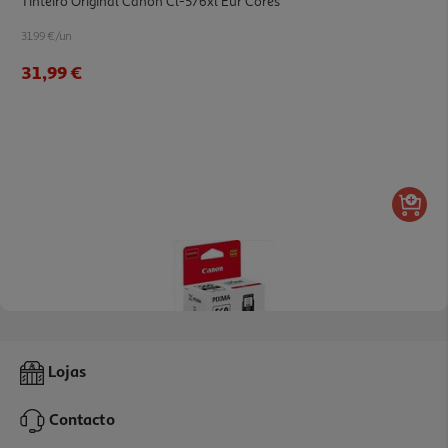
Tinteiro Original Canon Cl-576xl Eur Cores
31.99 €/un
31,99 €
Tinteiro Canon Pg-560xl Preto
Lojas
32.99 €/un
Contacto
32,99 €