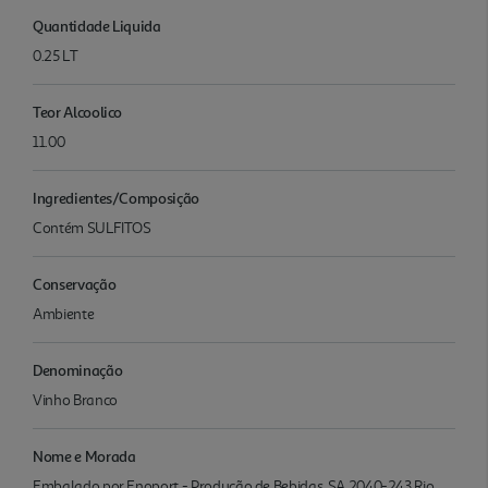
Quantidade Liquida
0.25 LT
Teor Alcoolico
11.00
Ingredientes/Composição
Contém SULFITOS
Conservação
Ambiente
Denominação
Vinho Branco
Nome e Morada
Embalado por Enoport - Produção de Bebidas, SA 2040-243 Rio