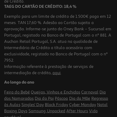
de Crédito.
TAEG DO CARTÃO DE CRÉDITO: 18,4 %
Exemplo para um limite de crédito de 1.500€ pago em 12
meses. TAN 17,60 %. Adesão ao Cartão sujeita a
aprovação. Informe-se junto do Oney Bank – Sucursal em
Portugal, registado no Banco de Portugal com o nº 881. A
Auchan Retail Portugal, S.A. atua na qualidade de
Intermediário de Crédito a título acessório com
exclusividade, registado no Banco de Portugal com o nº
7952.
Informação referente à prestação de serviços de
intermediação de crédito,
aqui
.
Ao longo do ano
Feira do Bebé
Queijos, Vinhos e Enchidos
Carnaval
Dia
dos Namorados
Dia do Pai
Páscoa
Dia da Mãe
Regresso
às Aulas
Singles' Day
Black Friday
Cyber Monday
Natal
Boxing Days
Samsung Unpacked
After Hours
Vida