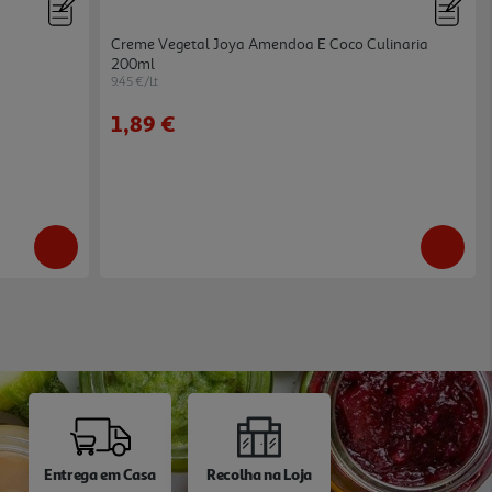
Creme Vegetal Joya Amendoa E Coco Culinaria
200ml
9.45 €/Lt
1,89 €
Entrega em Casa
Recolha na Loja