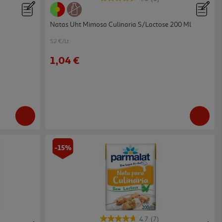
Natas Uht Mimosa Culinaria S/lactose 200 Ml
5.2 €/Lt
1,04 €
-15%
4.7
(7)