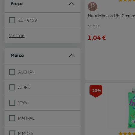
Preço
Nata Mimosa Uht Cremos
€0 - €4,99
Refine by Preço: €0 - €4,99
5.2 €/Lt
Ver mais
1,04 €
Marca
AUCHAN
Refine by Marca: AUCHAN
ALPRO
Refine by Marca: ALPRO
-20%
JOYA
Refine by Marca: JOYA
MATINAL
Refine by Marca: MATINAL
MIMOSA