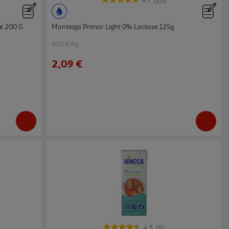
4.7
(10)
e 200 G
Manteiga Primor Light 0% Lactose 125g
16.72 €/Kg
2,09 €
4.5
(6)