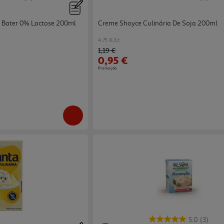
 Bater 0% Lactose 200ml
Creme Shoyce Culinária De Soja 200ml
4.75 €/Lt
Price reduced from
to
1,19 €
0,95 €
Promoção
5.0
(3)