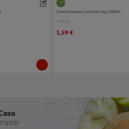
l
Creme Valsoia Culinário Soja 200ml
7.95 €/Kg
1,59 €
 Casa
omprar