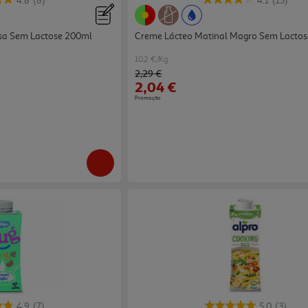
4.8
(8)
4.1
(15)
a Sem Lactose 200ml
Creme Lácteo Matinal Magro Sem Lactos
10.2 €/Kg
Price reduced from
to
2,29 €
2,04 €
Promoção
4.9
(7)
5.0
(3)