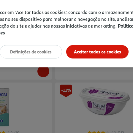
4.7
(22)
4.6
(22)
icar em "Aceitar todos os cookies", concorda com o armazenamen
 Auchan 200ml
Nata Uht Auchan Para Culinária Sem La
es no seu dispositivo para melhorar a navegação no site, analisa
zação do site e ajudar nas nossas iniciativas de marketing.
Polític
4.25 €/Lt
ies
0,85 €
Definições de cookies
Aceitar todos os cookies
tose
-11%