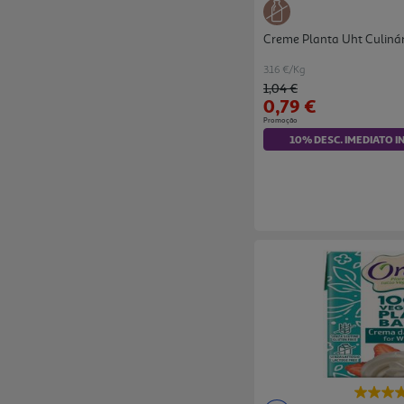
Creme Planta Uht Culiná
3.16 €/Kg
Price reduced from
to
1,04 €
0,79 €
Promoção
10% DESC. IMEDIATO I