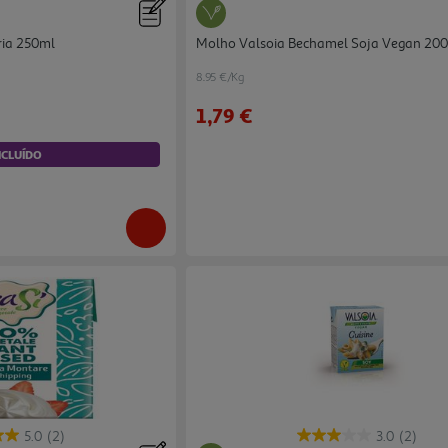
ria 250ml
Molho Valsoia Bechamel Soja Vegan 20
8.95 €/Kg
1,79 €
NCLUÍDO
5.0
(2)
3.0
(2)