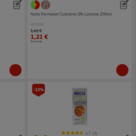
Nata Parmalat Culinária 0% Lactose 200ml
6.05 €/Lt
Price reduced from
to
1,42 €
1,21 €
Promoção
-13%
4.7
(3)