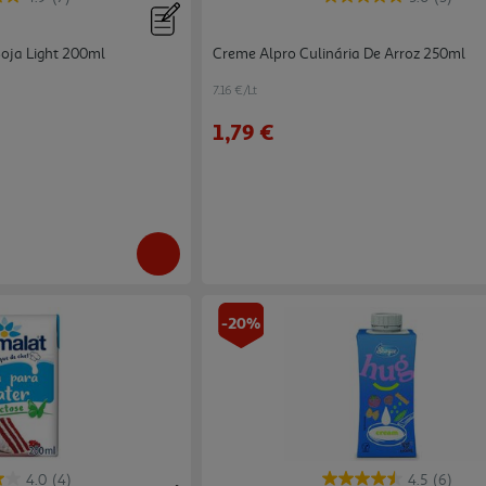
oja Light 200ml
Creme Alpro Culinária De Arroz 250ml
7.16 €/Lt
1,79 €
-20%
4.0
(4)
4.5
(6)