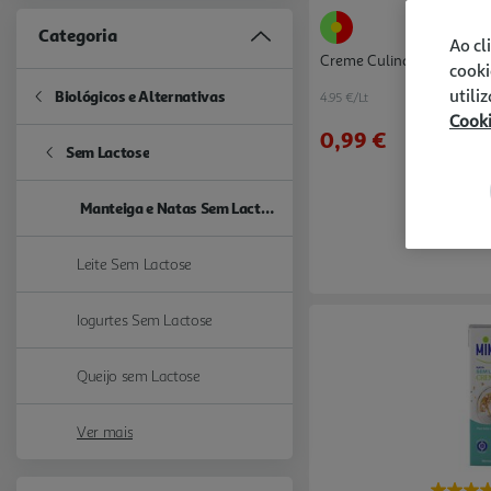
Categoria
Ao cl
Creme Culinário De Soja
cooki
utili
Biológicos e Alternativas
4.95 €/Lt
Refine by Categoria: Biológicos e Alternativas
Cook
0,99 €
Sem Lactose
Refine by Categoria: Sem Lactose
Manteiga e Natas Sem Lactose
selected Currently Refined by Categoria: Manteiga e Natas Sem Lac
Leite Sem Lactose
Refine by Categoria: Leite Sem Lactose
Iogurtes Sem Lactose
Refine by Categoria: Iogurtes Sem Lactose
Queijo sem Lactose
Refine by Categoria: Queijo sem Lactose
Ver mais