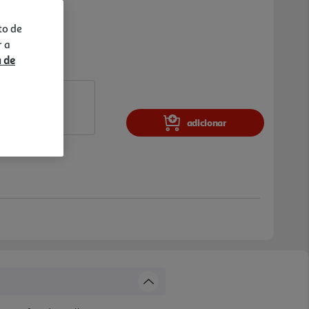
to de
r a
a de
adicionar