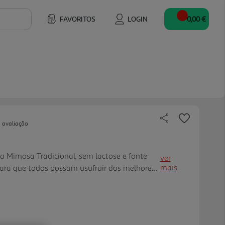
FAVORITOS
LOGIN
0,00 €
 avaliação
a Mimosa Tradicional, sem lactose e fonte
ver
mais
para que todos possam usufruir dos melhores
aturalmente deliciosa.