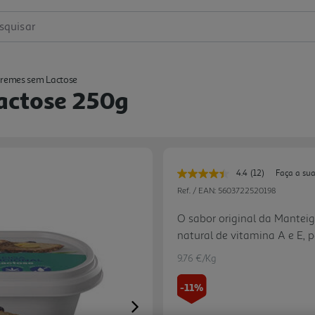
squisar
Cremes sem Lactose
actose 250g
4.4
(12)
Faça a sua
Leu
12
Ref. / EAN:
5603722520198
avaliações.
Link
O sabor original da Manteig
para
natural de vitamina A e E, 
a
mesma
momentos Mimosa do dia. N
página.
9.76 €/Kg
-11%
Next