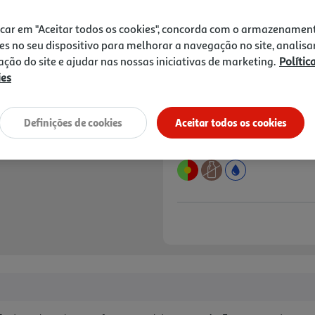
Price reduced from
to
2,74 €
2,44 €
icar em "Aceitar todos os cookies", concorda com o armazenamen
Promoção:
de 23/7/2026 a 18/8/2026
es no seu dispositivo para melhorar a navegação no site, analisa
zação do site e ajudar nas nossas iniciativas de marketing.
Polític
Notas de preparação
ies
Definições de cookies
Aceitar todos os cookies