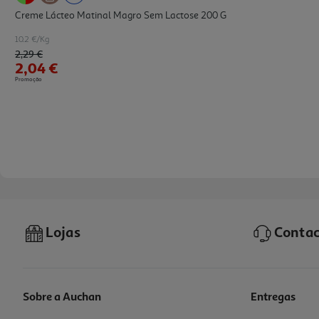
Creme Lácteo Matinal Magro Sem Lactose 200 G
10.2 €/Kg
Price reduced from
to
2,29 €
2,04 €
Promoção
Lojas
Contac
Sobre a Auchan
Entregas