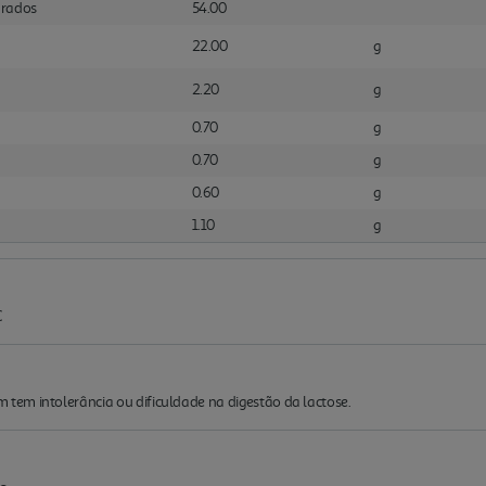
urados
54.00
22.00
g
2.20
g
0.70
g
0.70
g
0.60
g
1.10
g
C
em intolerância ou dificuldade na digestão da lactose.