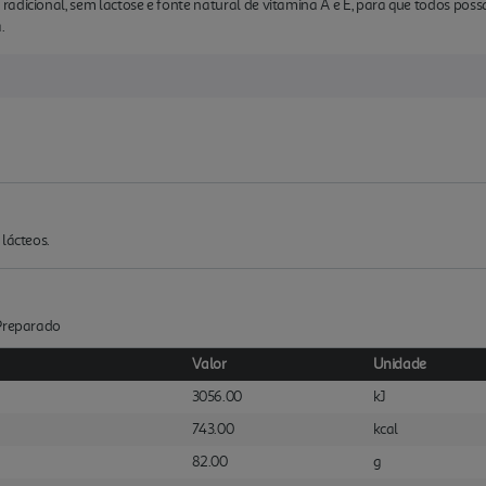
radicional, sem lactose e fonte natural de vitamina A e E, para que todos p
.
 lácteos.
:Preparado
Valor
Unidade
3056.00
kJ
743.00
kcal
82.00
g