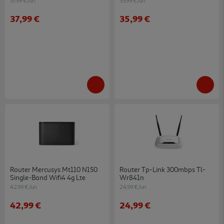
37.99 €/un
35.99 €/un
37,99 €
35,99 €
Router Mercusys Mt110 N150
Router Tp-Link 300mbps Tl-
Single-Band Wifi4 4g Lte
Wr841n
42.99 €/un
24.99 €/un
42,99 €
24,99 €