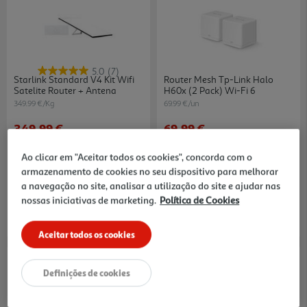
5.0
(7)
Starlink Standard V4 Kit Wifi
Router Mesh Tp-Link Halo
Satelite Router + Antena
H60x (2 Pack) Wi-Fi 6
349.99 €/Kg
69.99 €/un
349,99 €
69,99 €
Ao clicar em "Aceitar todos os cookies", concorda com o
armazenamento de cookies no seu dispositivo para melhorar
a navegação no site, analisar a utilização do site e ajudar nas
nossas iniciativas de marketing.
Política de Cookies
Aceitar todos os cookies
Definições de cookies