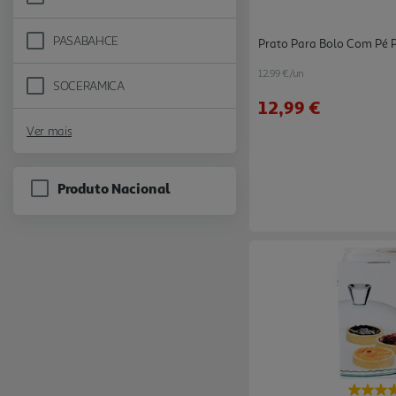
Refine by Marca: OUTRAS MARCAS
PASABAHCE
Prato Para Bolo Com Pé 
Refine by Marca: PASABAHCE
12.99 €/un
SOCERAMICA
Refine by Marca: SOCERAMICA
12,99 €
Ver mais
Produto Nacional