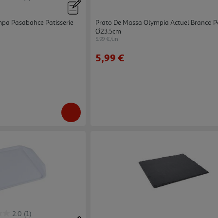
pa Pasabahce Patisserie
Prato De Massa Olympia Actuel Branco P
Ø23.5cm
5.99 €/un
5,99 €
2.0
(1)