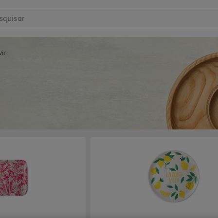
squisar
vir