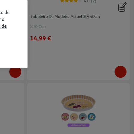
4.0
(2)
to de
o 38cm
Tabuleiro De Madeira Actuel 30x40cm
r a
a de
14.99 €/un
14,99 €