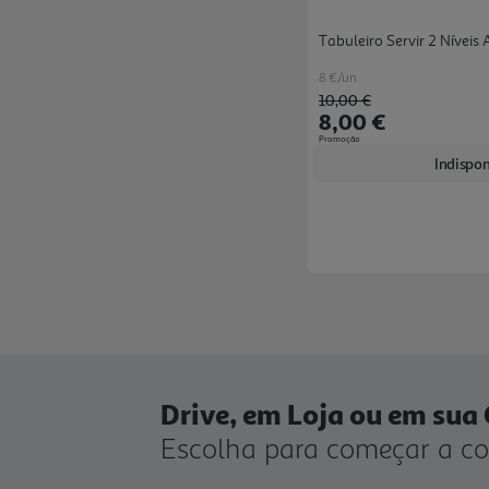
Tabuleiro Servir 2 Nívei
8 €/un
Price reduced from
to
10,00 €
8,00 €
Promoção
Indispon
Drive, em Loja ou em sua
Escolha para começar a c