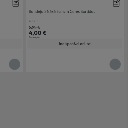
Bandeja 26.5x5.5cmcm Cores Sortidas
4 €/un
Price reduced from
to
5,99 €
4,00 €
Promoção
Indisponível online