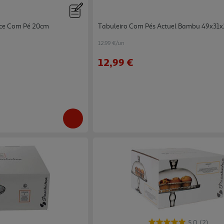
hce Com Pé 20cm
Tabuleiro Com Pés Actuel Bambu 49x31
12.99 €/un
12,99 €
5.0
(2)