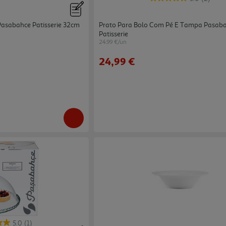
Pasabahce Patisserie 32cm
Prato Para Bolo Com Pé E Tampa Pasab
Patisserie
24.99 €/un
24,99 €
5.0
(1)