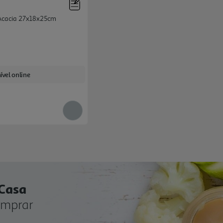
s Acacia 27x18x25cm
ível online
 Casa
omprar