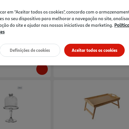
icar em "Aceitar todos os cookies", concorda com o armazenamen
Retangular 36x26x1.8cm
Tabuleiro Plástico Actuel Redondo Limã
es no seu dispositivo para melhorar a navegação no site, analisa
zação do site e ajudar nas nossas iniciativas de marketing.
Polític
5.99 €/un
ies
5,99 €
Definições de cookies
Aceitar todos os cookies