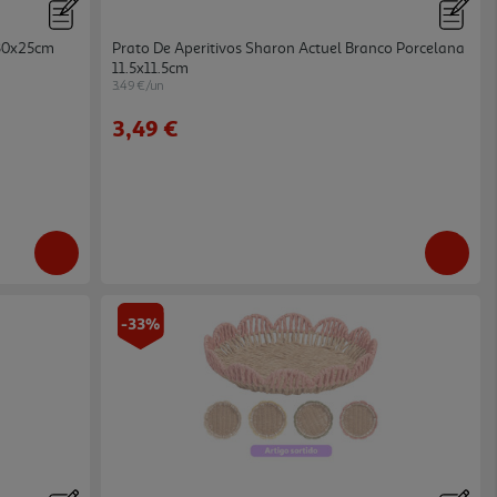
 30x25cm
Prato De Aperitivos Sharon Actuel Branco Porcelana
11.5x11.5cm
3.49 €/un
3,49 €
-33%