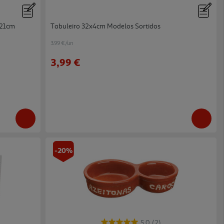
x21cm
Tabuleiro 32x4cm Modelos Sortidos
3.99 €/un
3,99 €
-20%
5.0
(2)