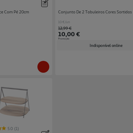
hce Com Pé 20cm
Conjunto De 2 Tabuleiros Cores Sortidas
10 €/un
Price reduced from
to
12,99 €
10,00 €
Promoção
Indisponível online
5.0
(1)