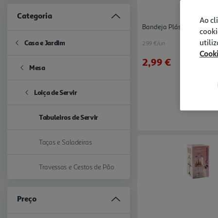
Categoria
Ao cl
Bandeja Plástico Actuel 
cooki
utili
Casa e Jardim
2.99 €/un
Refine by Categoria: Casa e Jardim
Cook
2,99 €
Mesa
Refine by Categoria: Mesa
Loiça de Servir
Refine by Categoria: Loiça de Servir
Tabuleiros de Servir
selected Currently Refined by Categoria: Tabuleiros de Servir
Taças e Saladeiras
Refine by Categoria: Taças e Saladeiras
Travessas e Cestos de Pão
Refine by Categoria: Travessas e Cestos de Pão
Preço