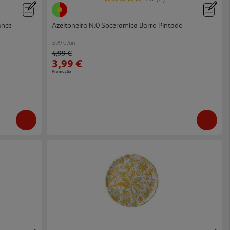
ahce
Azeitoneira N.0 Soceramica Barro Pintado
3.99 €/un
Price reduced from
to
4,99 €
3,99 €
Promoção