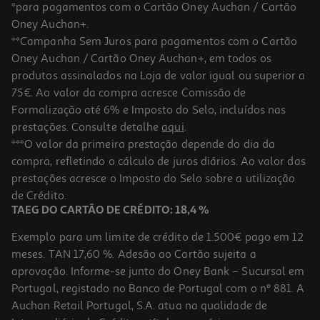
*para pagamentos com o Cartão Oney Auchan / Cartão
Oney Auchan+.
**Campanha Sem Juros para pagamentos com o Cartão
Oney Auchan / Cartão Oney Auchan+, em todos os
produtos assinalados na Loja de valor igual ou superior a
75€. Ao valor da compra acresce Comissão de
Formalização até 6% e Imposto do Selo, incluídos nas
prestações. Consulte detalhe
aqui
.
4.0
(1)
Morangos Origens Bio Morangos 280g
***O valor da primeira prestação depende do dia da
compra, refletindo o cálculo de juros diários. Ao valor das
14.25 €/Kg
prestações acresce o Imposto do Selo sobre a utilização
3,99 €
de Crédito.
TAEG DO CARTÃO DE CRÉDITO: 18,4 %
Exemplo para um limite de crédito de 1.500€ pago em 12
meses. TAN 17,60 %. Adesão ao Cartão sujeita a
aprovação. Informe-se junto do Oney Bank – Sucursal em
Portugal, registado no Banco de Portugal com o nº 881. A
Auchan Retail Portugal, S.A. atua na qualidade de