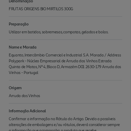
Denominação
FRUTAS ORIGENS BIO MIRTILOS 300G
Preparação
Utilizar em batidos, sobremesas, compotas, gelados e bolos.
Nome e Morada
Equanto, Intercâmbio Comercial e Industrial S.A. Morada / Address
Polypark - Núcleo Empresarial de Arruda dos Vinhos Estrada
Quinta de Matos, Nº 4, Bloco D, Armazém D01 2630-179 Arruda dos
Vinhos - Portugal
Origem
Arruda dos Vinhos
Informação Adicional
Confirmar a informação no Rótulo do Artigo. Devido a possíveis
alterações de embalagens e/ou rótulos, deverá considerar sempre
a informação que acompanha o produto que recebe.