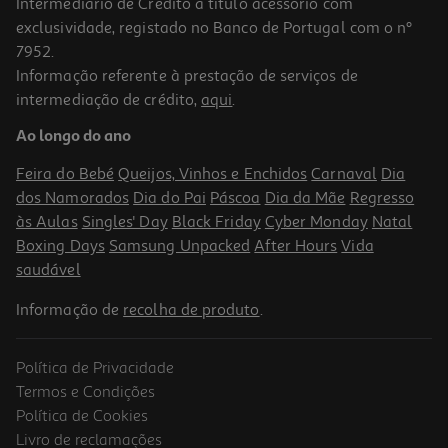
Intermediário de Crédito a título acessório com
exclusividade, registado no Banco de Portugal com o nº
7952.
Informação referente à prestação de serviços de
intermediação de crédito,
aqui
.
Polpa Açaí Bio Brasfrut 400g
Ao longo do ano
20.47 €/Kg
Feira do Bebé
Queijos, Vinhos e Enchidos
Carnaval
Dia
8,19 €
dos Namorados
Dia do Pai
Páscoa
Dia da Mãe
Regresso
às Aulas
Singles' Day
Black Friday
Cyber Monday
Natal
Boxing Days
Samsung Unpacked
After Hours
Vida
saudável
Informação de
recolha de produto
.
Política de Privacidade
Termos e Condições
Política de Cookies
Livro de reclamações