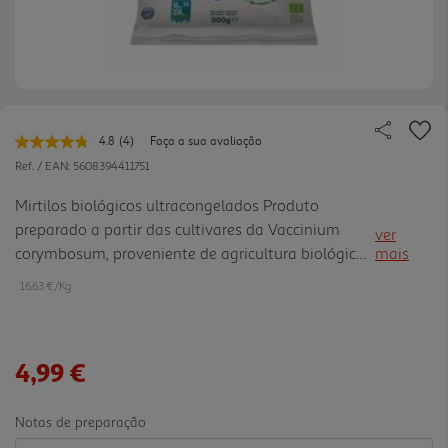
4.8
(4)
Faça a sua avaliação
Leu
4
Ref. / EAN:
5608394411751
avaliações.
Link
Mirtilos biológicos ultracongelados Produto
para
preparado a partir das cultivares da Vaccinium
a
ver
mesma
corymbosum, proveniente de agricultura biológica.
mais
página.
O produto é cuidadosamente selecionado, lavado e
16.63 €/Kg
submetido a um processo de ultracongelação, de
forma a manter as características organoléticas do
produto final. Público Alvo / Target População em
4,99 €
geral. Apto para vegan.
Notas de preparação