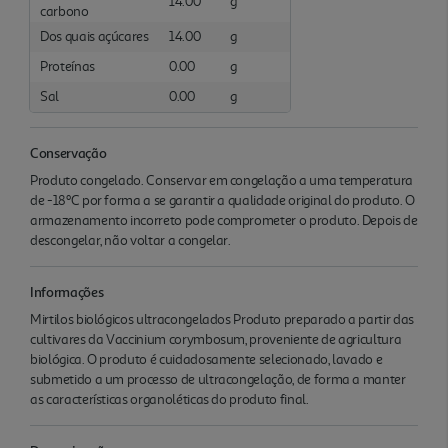
14.00
g
carbono
Dos quais açúcares
14.00
g
Proteínas
0.00
g
Sal
0.00
g
Conservação
Produto congelado. Conservar em congelação a uma temperatura
de -18ºC por forma a se garantir a qualidade original do produto. O
armazenamento incorreto pode comprometer o produto. Depois de
descongelar, não voltar a congelar.
Informações
Mirtilos biológicos ultracongelados Produto preparado a partir das
cultivares da Vaccinium corymbosum, proveniente de agricultura
biológica. O produto é cuidadosamente selecionado, lavado e
submetido a um processo de ultracongelação, de forma a manter
as características organoléticas do produto final.