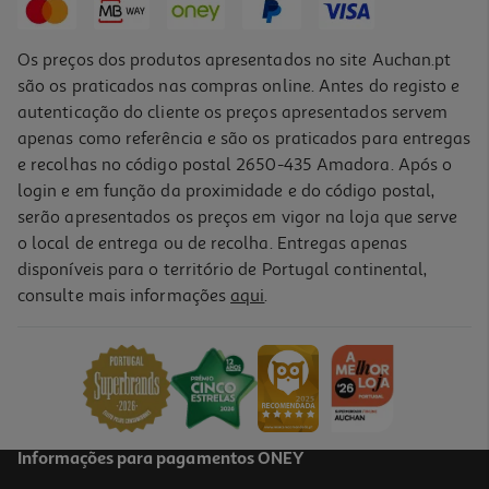
Os preços dos produtos apresentados no site Auchan.pt
são os praticados nas compras online. Antes do registo e
autenticação do cliente os preços apresentados servem
apenas como referência e são os praticados para entregas
e recolhas no código postal 2650-435 Amadora. Após o
login e em função da proximidade e do código postal,
serão apresentados os preços em vigor na loja que serve
o local de entrega ou de recolha. Entregas apenas
disponíveis para o território de Portugal continental,
4.5
(10)
consulte mais informações
aqui
.
Frutas Origens Bio Mix Frutos Vermelhos 300g
13.3 €/Kg
3,99 €
Informações para pagamentos ONEY