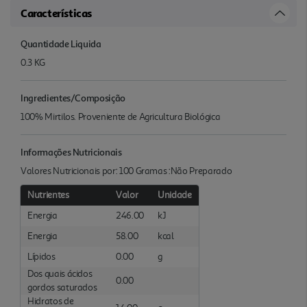
Características
Quantidade Liquida
0.3 KG
Ingredientes/Composição
100% Mirtilos. Proveniente de Agricultura Biológica
Informações Nutricionais
Valores Nutricionais por: 100 Gramas :Não Preparado
Nutrientes
Valor
Unidade
Energia
246.00
kJ
Energia
58.00
kcal
Lípidos
0.00
g
Dos quais ácidos
0.00
gordos saturados
Hidratos de