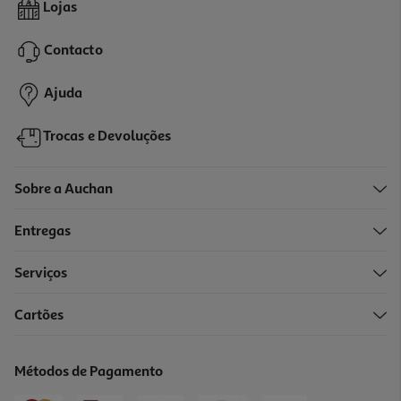
Framboesas Origens Bio 280g
Lojas
21.39 €/Kg
Contacto
5,99 €
Ajuda
Trocas e Devoluções
Sobre a Auchan
Entregas
Serviços
3.8
(4)
Cartões
Morango Agroaguiar Ultracongelado Bio 500g
7.98 €/Kg
Métodos de Pagamento
3,99 €