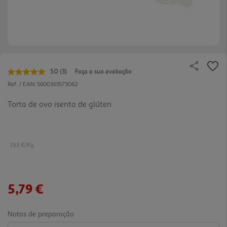
5.0
(3)
Faça a sua avaliação
Leu
3
Ref. / EAN:
5600365573062
avaliações.
Link
Torta de ovo isenta de glúten
para
a
mesma
página.
19.3 €/Kg
5,79 €
Notas de preparação