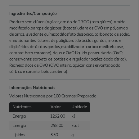
Ingredientes/Composição
Produto sem glúten (açúcar, amido de TRIGO (sem glúten), amido
modificado, xarope de glicose (batata), clara de OVO em pó, amido
de arroz, levedante químico: difosfato dissódico, carbonato de sódio,
emulsionantes: ésteres de poliglicerol de ácidos gordos, mono e
diglicéridos de ácidos gordos, estabilizador: carboximetilcelulose,
corante: beta caroteno), água e OVO líquido pasteurizado (OVO,
conservante: sorbato de potássio e regulador acidez: ácido cítrico).
Recheio: doce de OVO (OVO inteiro, açúcar, cons ervante: ácido
sórbico e corante: betacaroteno).
Informações Nutricionais
Valores Nutricionais por: 100 Gramas :Preparado
Nutrientes
Valor
Unidade
Energia
1262.00
kJ
Energia
298.00
kcal
Lípidos
3.50
g