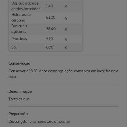
Dos quais ácidos
1.40
g
gordos saturados
Hidratos de
61.00
g
carbono
Dos quais
38.40
g
açúcares
Proteínas
5.10
g
Sal
0.70
g
Conservação
Conservar a 18 ºC. Após descongelação: conservar em local fresco e
seco.
Denominação
Torta de ovo
Preparação
Descongelar a temperatura ambiente