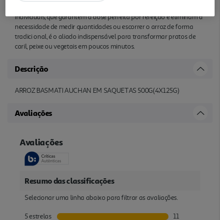
leves após o tempo de cozedura recomendado. Com 4 saquetas
individuais, que garantem a dose perfeita por refeição e eliminam a
necessidade de medir quantidades ou escorrer o arroz de forma
tradici onal, é o aliado indispensável para transformar pratos de
caril, peixe ou vegetais em poucos minutos.
Descrição
ARROZ BASMATI AUCHAN EM SAQUETAS 500G(4X125G)
Avaliações