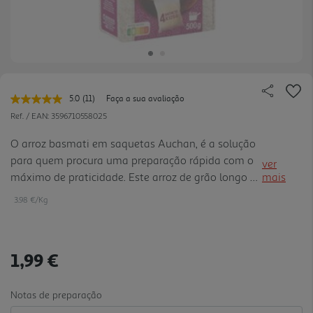
5.0
(11)
Faça a sua avaliação
Leu
11
Ref. / EAN:
3596710558025
avaliações.
Link
O arroz basmati em saquetas Auchan, é a solução
para
para quem procura uma preparação rápida com o
a
ver
mesma
máximo de praticidade. Este arroz de grão longo de
mais
página.
qualidade superior, destaca-se pelo seu aroma
3.98 €/Kg
floral característico e textura solta, devido ao seu
teor de ami lose, garante que os grãos se
mantenham inteiros, soltos e leves após o tempo
1,99 €
de cozedura recomendado. Com 4 saquetas
individuais, que garantem a dose perfeita por
refeição e eliminam a necessidade de medir
Notas de preparação
quantidades ou escorrer o arroz de forma tradici