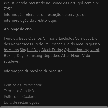
exclusividade, registado no Banco de Portugal com o nº
7952.
Informação referente à prestação de serviços de
intermediação de crédito,
aqui
.
Ao longo do ano
Feira do Bebé
Queijos, Vinhos e Enchidos
Carnaval
Dia
dos Namorados
Dia do Pai
Páscoa
Dia da Mãe
Regresso
às Aulas
Singles' Day
Black Friday
Cyber Monday
Natal
Boxing Days
Samsung Unpacked
After Hours
Vida
saudável
Informação de
recolha de produto
.
Política de Privacidade
Termos e Condições
Política de Cookies
Livro de reclamações