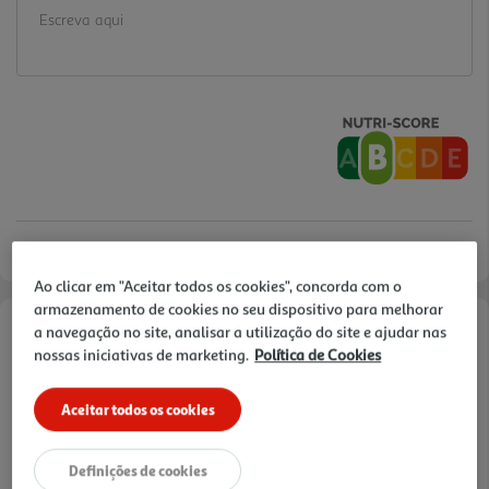
onal, é o aliado indispensável para transformar
pratos de caril, peixe ou vegetais em poucos
minutos.
Ao clicar em "Aceitar todos os cookies", concorda com o
armazenamento de cookies no seu dispositivo para melhorar
a navegação no site, analisar a utilização do site e ajudar nas
Informações de Marketing
nossas iniciativas de marketing.
Política de Cookies
O arroz basmati em saquetas Auchan, é a solução para quem
Aceitar todos os cookies
procura uma preparação rápida com o máximo de praticidade.
Este arroz de grão longo de qualidade superior, destaca-se pelo seu
aroma floral característico e textura solta, devido ao seu teor de
Definições de cookies
ami lose, garante que os grãos se mantenham inteiros, soltos e