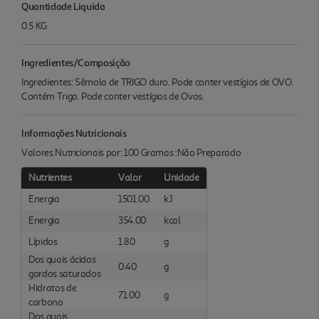
Quantidade Liquida
0.5 KG
Ingredientes/Composição
Ingredientes: Sêmola de TRIGO duro. Pode conter vestígios de OVO.
Contém Trigo. Pode conter vestígios de Ovos.
Informações Nutricionais
Valores Nutricionais por: 100 Gramas :Não Preparado
Nutrientes
Valor
Unidade
Energia
1501.00
kJ
Energia
354.00
kcal
Lípidos
1.80
g
Dos quais ácidos
0.40
g
gordos saturados
Hidratos de
71.00
g
carbono
Dos quais