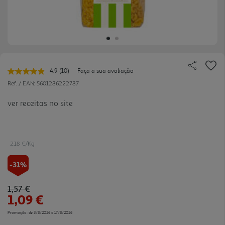
4.9
(10)
Faça a sua avaliação
Leu
10
Ref. / EAN:
5601286222787
avaliações.
Link
ver receitas no site
para
a
mesma
página.
2.18 €/Kg
-31%
Price reduced from
to
1,57 €
1,09 €
Promoção:
de 3/8/2026 a 17/8/2026