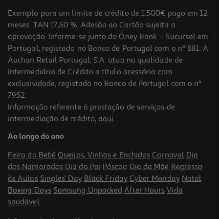
Exemplo para um limite de crédito de 1.500€ pago em 12
meses. TAN 17,60 %. Adesão ao Cartão sujeita a
aprovação. Informe-se junto do Oney Bank – Sucursal em
Portugal, registado no Banco de Portugal com o nº 881. A
Auchan Retail Portugal, S.A. atua na qualidade de
Intermediário de Crédito a título acessório com
exclusividade, registado no Banco de Portugal com o nº
7952.
Informação referente à prestação de serviços de
intermediação de crédito,
aqui
.
Ao longo do ano
Feira do Bebé
Queijos, Vinhos e Enchidos
Carnaval
Dia
dos Namorados
Dia do Pai
Páscoa
Dia da Mãe
Regresso
às Aulas
Singles' Day
Black Friday
Cyber Monday
Natal
Boxing Days
Samsung Unpacked
After Hours
Vida
saudável