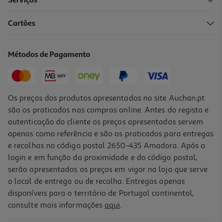
Serviços
4.7
(9)
Cartões
Massa Nacional Cotovelos 500g
3.12 €/Kg
Métodos de Pagamento
1,56 €
Os preços dos produtos apresentados no site Auchan.pt
são os praticados nas compras online. Antes do registo e
autenticação do cliente os preços apresentados servem
apenas como referência e são os praticados para entregas
e recolhas no código postal 2650-435 Amadora. Após o
login e em função da proximidade e do código postal,
serão apresentados os preços em vigor na loja que serve
o local de entrega ou de recolha. Entregas apenas
disponíveis para o território de Portugal continental,
4.8
(9)
consulte mais informações
aqui
.
Massa Milaneza Cotovelos Finos 500g