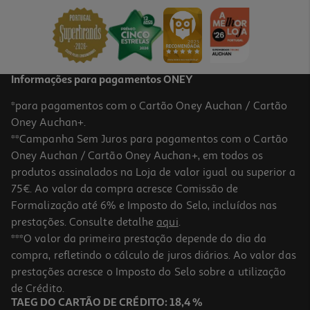
3.3 €/Kg
1,65 €
Informações para pagamentos ONEY
*para pagamentos com o Cartão Oney Auchan / Cartão
Oney Auchan+.
**Campanha Sem Juros para pagamentos com o Cartão
Oney Auchan / Cartão Oney Auchan+, em todos os
produtos assinalados na Loja de valor igual ou superior a
75€. Ao valor da compra acresce Comissão de
Formalização até 6% e Imposto do Selo, incluídos nas
prestações. Consulte detalhe
aqui
.
4.7
(3)
Massa Nacional Cotovelinhos 1kg
***O valor da primeira prestação depende do dia da
compra, refletindo o cálculo de juros diários. Ao valor das
2.32 €/Kg
prestações acresce o Imposto do Selo sobre a utilização
2,32 €
de Crédito.
TAEG DO CARTÃO DE CRÉDITO: 18,4 %