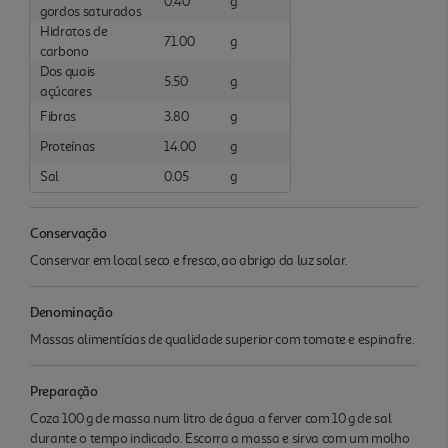
0.40
g
gordos saturados
Hidratos de
71.00
g
carbono
Dos quais
5.50
g
açúcares
Fibras
3.80
g
Proteínas
14.00
g
Sal
0.05
g
Conservação
Conservar em local seco e fresco, ao abrigo da luz solar.
Denominação
Massas alimentícias de qualidade superior com tomate e espinafre.
Preparação
Coza 100 g de massa num litro de água a ferver com 10 g de sal
durante o tempo indicado. Escorra a massa e sirva com um molho