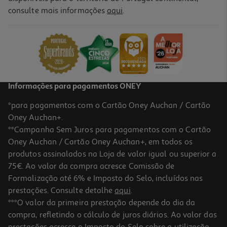
4.7
(56)
consulte mais informações
aqui
.
Massa Fusilli Auchan 500g
1.38 €/Kg
0,69 €
Informações para pagamentos ONEY
*para pagamentos com o Cartão Oney Auchan / Cartão
Oney Auchan+.
**Campanha Sem Juros para pagamentos com o Cartão
Oney Auchan / Cartão Oney Auchan+, em todos os
produtos assinalados na Loja de valor igual ou superior a
75€. Ao valor da compra acresce Comissão de
Formalização até 6% e Imposto do Selo, incluídos nas
prestações. Consulte detalhe
aqui
.
5.0
(2)
Massa Milaneza Espirais Molde Bronze 500g
***O valor da primeira prestação depende do dia da
compra, refletindo o cálculo de juros diários. Ao valor das
3.44 €/Kg
prestações acresce o Imposto do Selo sobre a utilização