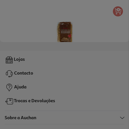
4.9
(16)
Massa Auchan Espirais Integrais 500g
Lojas
2.18 €/Kg
Contacto
1,09 €
Ajuda
Trocas e Devoluções
Sobre a Auchan