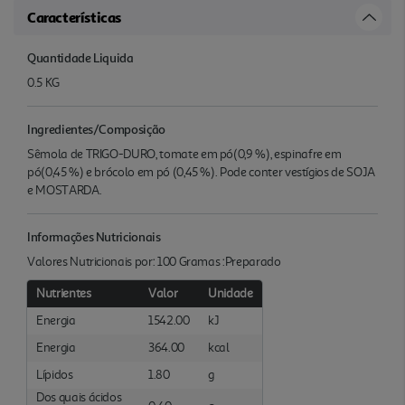
Características
Quantidade Liquida
0.5 KG
Ingredientes/Composição
Sêmola de TRIGO-DURO, tomate em pó(0,9 %), espinafre em
pó(0,45 %) e brócolo em pó (0,45 %). Pode conter vestígios de SOJA
e MOSTARDA.
Informações Nutricionais
Valores Nutricionais por: 100 Gramas :Preparado
Nutrientes
Valor
Unidade
Energia
1542.00
kJ
Energia
364.00
kcal
Lípidos
1.80
g
Dos quais ácidos