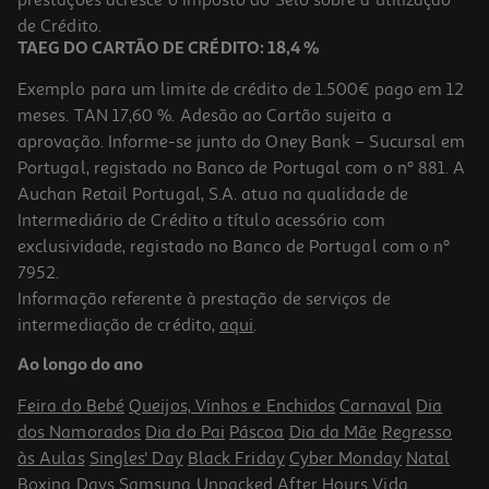
1,72 €
de Crédito.
TAEG DO CARTÃO DE CRÉDITO: 18,4 %
Exemplo para um limite de crédito de 1.500€ pago em 12
meses. TAN 17,60 %. Adesão ao Cartão sujeita a
aprovação. Informe-se junto do Oney Bank – Sucursal em
Portugal, registado no Banco de Portugal com o nº 881. A
Auchan Retail Portugal, S.A. atua na qualidade de
Intermediário de Crédito a título acessório com
exclusividade, registado no Banco de Portugal com o nº
7952.
Informação referente à prestação de serviços de
5.0
(4)
intermediação de crédito,
aqui
.
Espirais Milaneza Wok 500g
Ao longo do ano
4.18 €/Kg
Feira do Bebé
Queijos, Vinhos e Enchidos
Carnaval
Dia
2,09 €
dos Namorados
Dia do Pai
Páscoa
Dia da Mãe
Regresso
às Aulas
Singles' Day
Black Friday
Cyber Monday
Natal
Boxing Days
Samsung Unpacked
After Hours
Vida