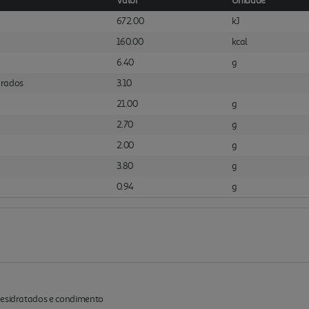
Valor
Unidade
672.00
kJ
160.00
kcal
6.40
g
urados
3.10
21.00
g
2.70
g
2.00
g
3.80
g
0.94
g
desidratados e condimento