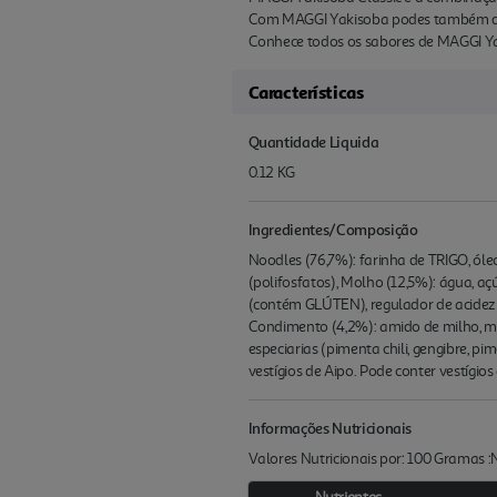
Com MAGGI Yakisoba podes também dar la
Conhece todos os sabores de MAGGI Yak
Características
Quantidade Liquida
0.12 KG
Ingredientes/Composição
Noodles (76,7%): farinha de TRIGO, óleo
(polifosfatos), Molho (12,5%): água, aç
(contém GLÚTEN), regulador de acidez (
Condimento (4,2%): amido de milho, m
especiarias (pimenta chili, gengibre, pi
vestígios de Aipo. Pode conter vestígios
Informações Nutricionais
Valores Nutricionais por: 100 Gramas 