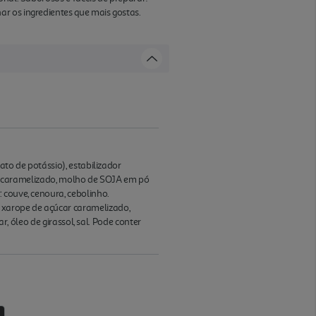
r os ingredientes que mais gostas.
ato de potássio), estabilizador
car caramelizado, molho de SOJA em pó
 couve, cenoura, cebolinho.
 xarope de açúcar caramelizado,
r, óleo de girassol, sal. Pode conter