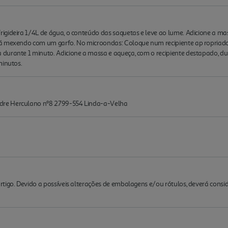
igideira 1/4L de água, o conteúdo das saquetas e leve ao lume. Adicione a ma
Vá mexendo com um garfo. No microondas: Coloque num recipiente ap ropriado
durante 1 minuto. Adicione a massa e aqueça, com o recipiente destapado, 
minutos.
dre Herculano nº8 2799-554 Linda-a-Velha
rtigo. Devido a possíveis alterações de embalagens e/ou rótulos, deverá cons