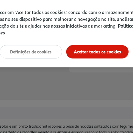
1,55 €
adicionar os ingredientes q
MAGGI Yakisoba: Classic e F
icar em "Aceitar todos os cookies", concorda com o armazenamen
Notas de preparação
es no seu dispositivo para melhorar a navegação no site, analisa
zação do site e ajudar nas nossas iniciativas de marketing.
Polític
ies
Definições de cookies
Aceitar todos os cookies
ba é um prato tradicional japonês à base de noodles salteados com legumes,
perfeita de Noodles, vegetais orientais e especiarias com todo o sabor tradici