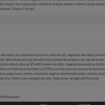
rgas à tua imaginação e elaborar diversas receitas asiáticas, basta adiciona
isoba: Classic e Fran go.
 de palma, sal, especiarias (curcuma, alho em pó), regulador de acidez (carbon
úcar, óleo de girassol, sal, tomate em pó, extrato de levedura, xar ope de açú
ácido cítrico), óleo de SÉSAMO, amido de milho. Vegetais desidratados (6,6%):
olho de SOJA em pó (contém G LÚTEN), aromas naturais, extrato de levedura,
menta preta, louro, canela, cominhos), vegetais desidratados (alho, cebola), açúca
 de Ovos. Pode conter vestígios de Leite. Pode conter vestígios de Mostarda.
:Não Preparado