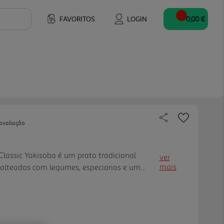
FAVORITOS
LOGIN
0,00 €
avaliação
ssic Yakisoba é um prato tradicional
ver
mais
salteados com legumes, especiarias e um
soba Classic é a combinação perfeita de
e especiarias com todo o sabor tradicional.
parar! Com MAGGI Yakisoba podes também dar
aborar diversas receitas asiáticas, basta