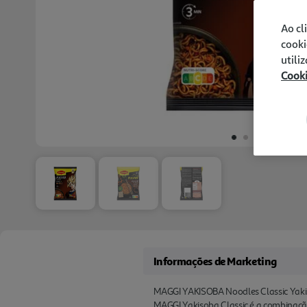
Ao cl
cooki
utili
Cook
Informações de Marketing
MAGGI YAKISOBA Noodles Classic Yakiso
MAGGI Yakisoba Classic é a combinação 