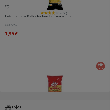
4.0
(1)
Batatas Fritas Palha Auchan Finissimas 180g
8.83 €/Kg
1,59 €
4.8
(15)
Batatas Fritas Palha Pála-Pála Palha 365g
Lojas