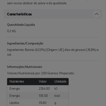
sem nunca abdicar do sabor e da qualidade.
Características
Quantidade Liquida
0.2 KG
Ingredientes/Composição
Ingredientes: Batata (62,9%) [Origem: UE], óleo de girassol (35,8%) e
sal.
Informações Nutricionais
Valores Nutricionais por: 200 Gramas :Preparado
Nutrientes
Valor
Unidade
Energia
2314.00
kJ
Energia
555.00
kcal
Lípidos
35.80
g