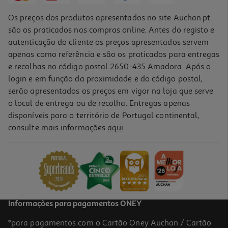
Os preços dos produtos apresentados no site Auchan.pt
são os praticados nas compras online. Antes do registo e
autenticação do cliente os preços apresentados servem
apenas como referência e são os praticados para entregas
e recolhas no código postal 2650-435 Amadora. Após o
login e em função da proximidade e do código postal,
-22%
serão apresentados os preços em vigor na loja que serve
o local de entrega ou de recolha. Entregas apenas
disponíveis para o território de Portugal continental,
5.0
(7)
consulte mais informações
aqui
.
Batatas Sr.basílio Fritas Palhíssimas 180g
9.94 €/Kg
Price reduced from
to
2,29 €
1,79 €
Promoção
Informações para pagamentos ONEY
*para pagamentos com o Cartão Oney Auchan / Cartão