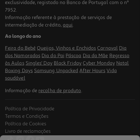
exclusividade, registado no Banco de Portugal com o nº
7952.
Informação referente à prestação de serviços de
intermediação de crédito,
aqui
.
Batatas Fritas Lorenz Pomsticks Paprika 100g
Ao longo do ano
19.9 €/Kg
Feira do Bebé
Queijos, Vinhos e Enchidos
Carnaval
Dia
1,99 €
dos Namorados
Dia do Pai
Páscoa
Dia da Mãe
Regresso
às Aulas
Singles' Day
Black Friday
Cyber Monday
Natal
Boxing Days
Samsung Unpacked
After Hours
Vida
saudável
Informação de
recolha de produto
.
Política de Privacidade
Termos e Condições
Política de Cookies
Livro de reclamações
4.7
(23)