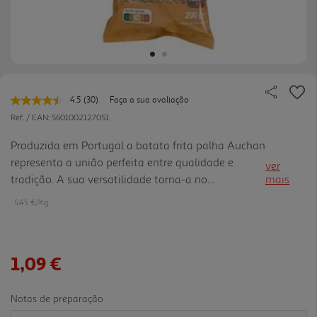
4.5
(30)
Faça a sua avaliação
Leu
30
Ref. / EAN:
5601002127051
avaliações.
Link
Produzida em Portugal a batata frita palha Auchan
para
representa a união perfeita entre qualidade e
a
ver
mesma
tradição. A sua versatilidade torna-a no
mais
página.
ingrediente indispensável para um Bacalhau à Brás
5.45 €/Kg
perfeito, mas também no toque crocante e
inovador para saladas, sopa s e gratinados, graças
à sua textura fina e estaladiça. Garantindo uma
1,09 €
crocância duradoura, a batata palha é a escolha
prática que permite poupar tempo na preparação
das refeições, sem nunca abdicar do sabor e da
Notas de preparação
qualidade.