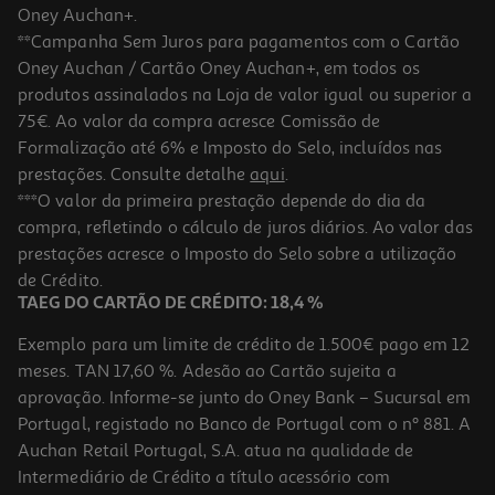
Oney Auchan+.
**Campanha Sem Juros para pagamentos com o Cartão
Oney Auchan / Cartão Oney Auchan+, em todos os
produtos assinalados na Loja de valor igual ou superior a
75€. Ao valor da compra acresce Comissão de
Formalização até 6% e Imposto do Selo, incluídos nas
prestações. Consulte detalhe
aqui
.
Batatas Fritas Lorenz Pomsticks 100g
***O valor da primeira prestação depende do dia da
compra, refletindo o cálculo de juros diários. Ao valor das
19.9 €/Kg
prestações acresce o Imposto do Selo sobre a utilização
1,99 €
de Crédito.
TAEG DO CARTÃO DE CRÉDITO: 18,4 %
Exemplo para um limite de crédito de 1.500€ pago em 12
meses. TAN 17,60 %. Adesão ao Cartão sujeita a
aprovação. Informe-se junto do Oney Bank – Sucursal em
Portugal, registado no Banco de Portugal com o nº 881. A
Auchan Retail Portugal, S.A. atua na qualidade de
Intermediário de Crédito a título acessório com