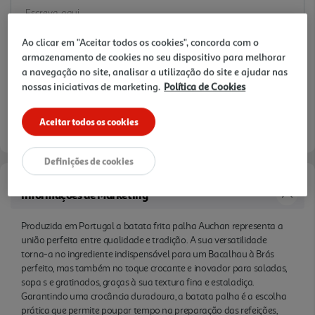
Ao clicar em "Aceitar todos os cookies", concorda com o
armazenamento de cookies no seu dispositivo para melhorar
a navegação no site, analisar a utilização do site e ajudar nas
nossas iniciativas de marketing.
Política de Cookies
Aceitar todos os cookies
Definições de cookies
Informações de Marketing
Produzida em Portugal a batata frita palha Auchan representa a
união perfeita entre qualidade e tradição. A sua versatilidade
torna-a no ingrediente indispensável para um Bacalhau à Brás
perfeito, mas também no toque crocante e inovador para saladas,
sopa s e gratinados, graças à sua textura fina e estaladiça.
Garantindo uma crocância duradoura, a batata palha é a escolha
prática que permite poupar tempo na preparação das refeições,