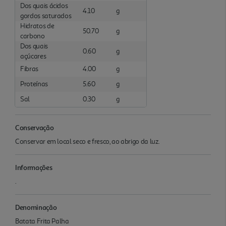
Dos quais ácidos
4.10
g
gordos saturados
Hidratos de
50.70
g
carbono
Dos quais
0.60
g
açúcares
Fibras
4.00
g
Proteínas
5.60
g
Sal
0.30
g
Conservação
Conservar em local seco e fresco, ao abrigo da luz.
Informações
.
Denominação
Batata Frita Palha