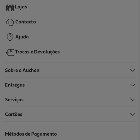
Bolachas Danesita Lata Butter Cookies 340g
Lojas
11.88 €/Kg
Price reduced from
to
5,39 €
Contacto
4,04 €
Promoção
Ajuda
Trocas e Devoluções
Sobre a Auchan
Entregas
Serviços
Cartões
Métodos de Pagamento