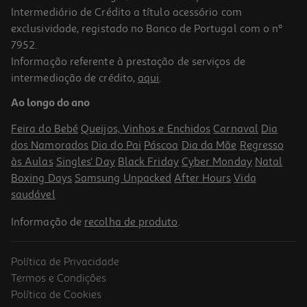
Intermediário de Crédito a título acessório com
exclusividade, registado no Banco de Portugal com o nº
7952.
Informação referente à prestação de serviços de
intermediação de crédito,
aqui
.
Ao longo do ano
Feira do Bebé
Queijos, Vinhos e Enchidos
Carnaval
Dia
dos Namorados
Dia do Pai
Páscoa
Dia da Mãe
Regresso
às Aulas
Singles' Day
Black Friday
Cyber Monday
Natal
Boxing Days
Samsung Unpacked
After Hours
Vida
saudável
Informação de
recolha de produto
.
Política de Privacidade
Termos e Condições
Política de Cookies