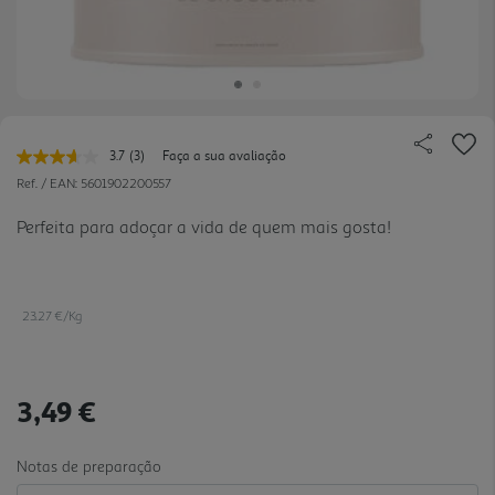
3.7
(3)
Faça a sua avaliação
Leu
3
Ref. / EAN:
5601902200557
avaliações.
Link
Perfeita para adoçar a vida de quem mais gosta!
para
a
mesma
página.
23.27 €/Kg
3,49 €
Notas de preparação