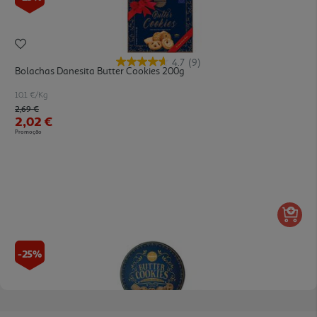
4.7
(9)
Bolachas Danesita Butter Cookies 200g
10.1 €/Kg
Price reduced from
to
2,69 €
2,02 €
Promoção
-25%