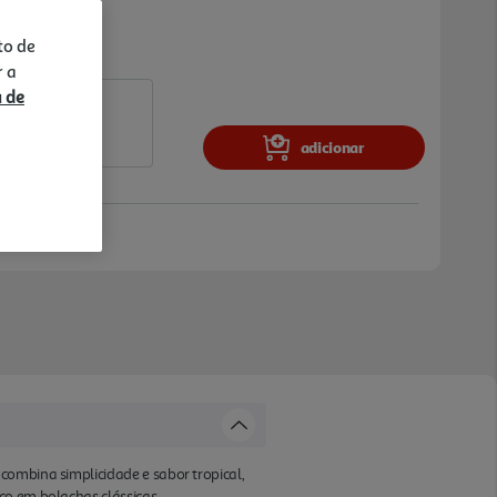
to de
r a
a de
adicionar
combina simplicidade e sabor tropical,
co em bolachas clássicas.