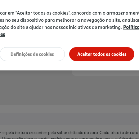
0,99 €
icar em "Aceitar todos os cookies", concorda com o armazenamen
Notas de preparação
es no seu dispositivo para melhorar a navegação no site, analisa
zação do site e ajudar nas nossas iniciativas de marketing.
Polític
ies
Definições de cookies
Aceitar todos os cookies
 pela textura crocante e pelo sabor delicado do coco. Cada biscoito de coco 
Uma opção doce e versátil, perfeita para quem aprecia o toque ex ótico do co