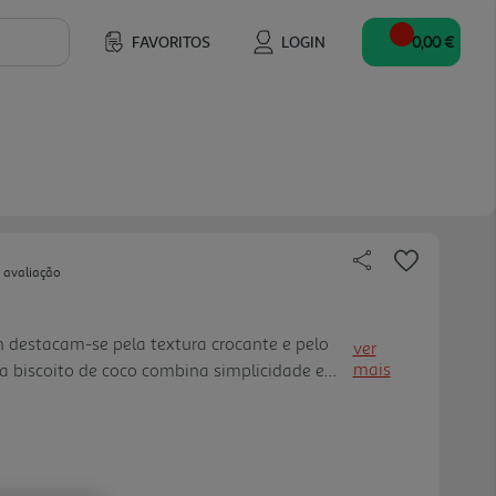
FAVORITOS
LOGIN
0,00 €
 avaliação
 destacam-se pela textura crocante e pelo
ver
mais
a biscoito de coco combina simplicidade e
 acompanhar as suas pausas. Uma opção doce e
m aprecia o toque ex ótico do coco em bolachas