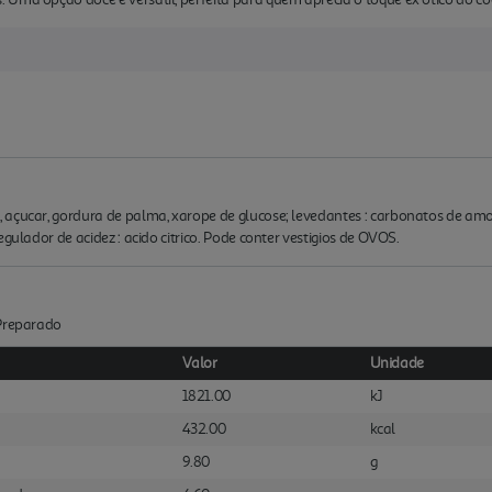
 açucar, gordura de palma, xarope de glucose; levedantes : carbonatos de amo
gulador de acidez : acido citrico. Pode conter vestigios de OVOS.
:Preparado
Valor
Unidade
1821.00
kJ
432.00
kcal
9.80
g