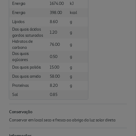
Energia
1674.00
kJ
Energia
398.00
kcal
Lípidos
8.60
g
Dos quais ácidos
1.20
g
gordos saturados
Hidratos de
76.00
g
carbono
Dos quais
0.50
g
açúcares
Dos quais polióis
15.00
g
Dos quais amido
58.00
g
Proteínas
8.20
g
Sal
0.85
Conservação
Conservar em local seco e fresco ao abrigo da luz solar direta
Informações