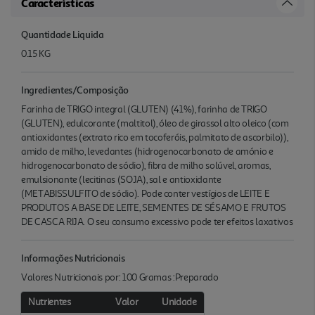
Características
Quantidade Liquida
0.15 KG
Ingredientes/Composição
Farinha de TRIGO integral (GLUTEN) (41%), farinha de TRIGO
(GLUTEN), edulcorante (maltitol), óleo de girassol alto oleico (com
antioxidantes (extrato rico em tocoferóis, palmitato de ascorbilo)),
amido de milho, levedantes (hidrogenocarbonato de amónio e
hidrogenocarbonato de sódio), fibra de milho solúvel, aromas,
emulsionante (lecitinas (SOJA), sal e antioxidante
(METABISSULFITO de sódio). Pode conter vestígios de LEITE E
PRODUTOS A BASE DE LEITE, SEMENTES DE SÉSAMO E FRUTOS
DE CASCA RIJA. O seu consumo excessivo pode ter efeitos laxativos
Informações Nutricionais
Valores Nutricionais por: 100 Gramas :Preparado
Nutrientes
Valor
Unidade