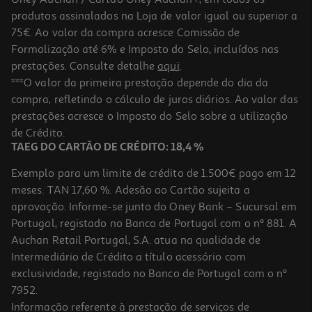
produtos assinalados na Loja de valor igual ou superior a
75€. Ao valor da compra acresce Comissão de
Formalização até 6% e Imposto do Selo, incluídos nas
prestações. Consulte detalhe
aqui
.
3.0
(1)
Bolacha Aveia Cem Porcento Sem Açúcar Adicionado 140g
***O valor da primeira prestação depende do dia da
compra, refletindo o cálculo de juros diários. Ao valor das
21.36 €/Kg
prestações acresce o Imposto do Selo sobre a utilização
2,99 €
de Crédito.
TAEG DO CARTÃO DE CRÉDITO: 18,4 %
Exemplo para um limite de crédito de 1.500€ pago em 12
meses. TAN 17,60 %. Adesão ao Cartão sujeita a
aprovação. Informe-se junto do Oney Bank – Sucursal em
Portugal, registado no Banco de Portugal com o nº 881. A
Auchan Retail Portugal, S.A. atua na qualidade de
Intermediário de Crédito a título acessório com
exclusividade, registado no Banco de Portugal com o nº
7952.
Informação referente à prestação de serviços de