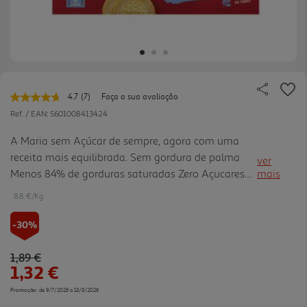
4.7
(7)
Faça a sua avaliação
Leu
7
Ref. / EAN:
5601008413424
avaliações.
Link
A Maria sem Açúcar de sempre, agora com uma
para
receita mais equilibrada. Sem gordura de palma
a
ver
mesma
Menos 84% de gorduras saturadas Zero Açucares
mais
página.
Fonte de Fibra Nutri-Score - A
8.8 €/Kg
-30%
Price reduced from
to
1,89 €
1,32 €
Promoção:
de 9/7/2026 a 18/8/2026