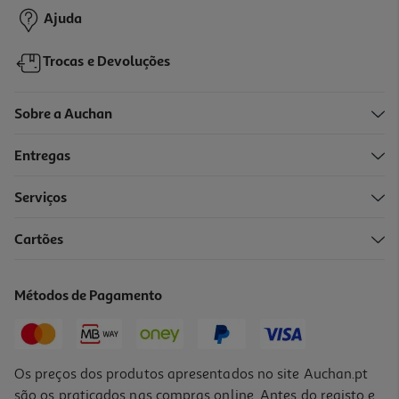
Ajuda
Trocas e Devoluções
Sobre a Auchan
Entregas
Serviços
5.0
(3)
Cartões
Bolacha Gullon Crocante Zero 280g
11.39 €/Kg
Métodos de Pagamento
3,19 €
Os preços dos produtos apresentados no site Auchan.pt
são os praticados nas compras online. Antes do registo e