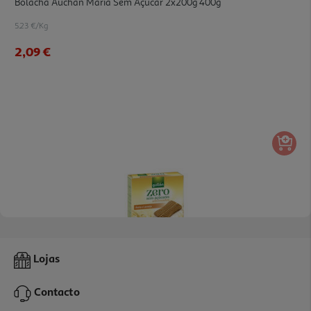
Bolacha Auchan Maria Sem Açúcar 2x200g 400g
5.23 €/Kg
2,09 €
4.5
(4)
Snack Gullon Zero Sem Açucar Aveia E Laranja 144g
Lojas
24.58 €/Kg
Contacto
3,54 €