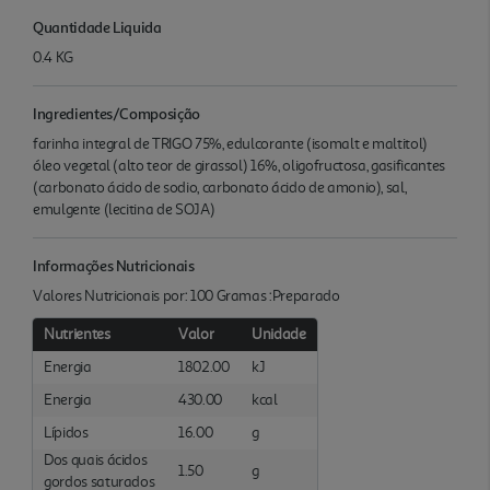
Quantidade Liquida
0.4 KG
Ingredientes/Composição
farinha integral de TRIGO 75%, edulcorante (isomalt e maltitol)
óleo vegetal (alto teor de girassol) 16%, oligofructosa, gasificantes
(carbonato ácido de sodio, carbonato ácido de amonio), sal,
emulgente (lecitina de SOJA)
Informações Nutricionais
Valores Nutricionais por: 100 Gramas :Preparado
Nutrientes
Valor
Unidade
Energia
1802.00
kJ
Energia
430.00
kcal
Lípidos
16.00
g
Dos quais ácidos
1.50
g
gordos saturados