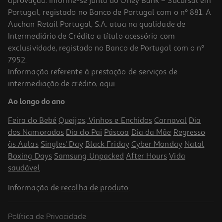
aprovação. Informe-se junto do Oney Bank – Sucursal em
Portugal, registado no Banco de Portugal com o nº 881. A
Auchan Retail Portugal, S.A. atua na qualidade de
Intermediário de Crédito a título acessório com
exclusividade, registado no Banco de Portugal com o nº
7952.
Informação referente à prestação de serviços de
4.5
(2)
intermediação de crédito,
aqui
.
Sortido Gullon Bolachas Zero Sem Açúcar Adicional 319g
Ao longo do ano
21.6 €/Kg
Feira do Bebé
Queijos, Vinhos e Enchidos
Carnaval
Dia
6,89 €
dos Namorados
Dia do Pai
Páscoa
Dia da Mãe
Regresso
às Aulas
Singles' Day
Black Friday
Cyber Monday
Natal
Boxing Days
Samsung Unpacked
After Hours
Vida
saudável
Informação de
recolha de produto
.
Política de Privacidade