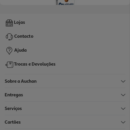
4.8
(4)
Bolacha Artiach Minicookies 0% Açúcar 120 G
Lojas
20.75 €/Kg
Contacto
2,49 €
Ajuda
Trocas e Devoluções
Sobre a Auchan
Entregas
Serviços
3.0
(1)
Cartões
Bolacha Aveia Cem Porcento Sem Açúcar Adicionado 140g