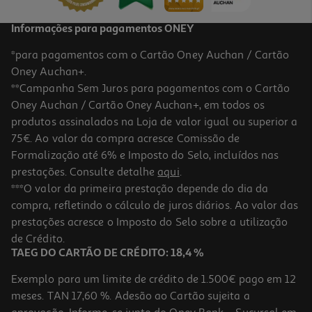
Informações para pagamentos ONEY
*para pagamentos com o Cartão Oney Auchan / Cartão
Oney Auchan+.
**Campanha Sem Juros para pagamentos com o Cartão
Oney Auchan / Cartão Oney Auchan+, em todos os
produtos assinalados na Loja de valor igual ou superior a
75€. Ao valor da compra acresce Comissão de
Formalização até 6% e Imposto do Selo, incluídos nas
prestações. Consulte detalhe
aqui
.
4.8
(4)
Bolacha Gullon Digestive Aveia Sem Açúcares Adicionados 410g
***O valor da primeira prestação depende do dia da
compra, refletindo o cálculo de juros diários. Ao valor das
10.95 €/Kg
prestações acresce o Imposto do Selo sobre a utilização
4,49 €
de Crédito.
TAEG DO CARTÃO DE CRÉDITO: 18,4 %
Exemplo para um limite de crédito de 1.500€ pago em 12
meses. TAN 17,60 %. Adesão ao Cartão sujeita a