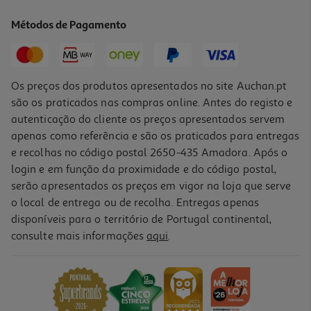
21.36 €/Kg
Métodos de Pagamento
2,99 €
Os preços dos produtos apresentados no site Auchan.pt
são os praticados nas compras online. Antes do registo e
autenticação do cliente os preços apresentados servem
apenas como referência e são os praticados para entregas
e recolhas no código postal 2650-435 Amadora. Após o
login e em função da proximidade e do código postal,
serão apresentados os preços em vigor na loja que serve
o local de entrega ou de recolha. Entregas apenas
disponíveis para o território de Portugal continental,
4.6
(5)
consulte mais informações
aqui
.
Bolachas Finas Gullon Aveia Chocolate Zero Sem Açúcar 150g
21.27 €/Kg
3,19 €