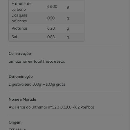
Hidratos de
68.00
g
carbono
Dos quais
0.50
g
açúcares
Proteínas
6.20
g
Sal
0.88
g
Conservação
armazenar em local fresco e seco.
Denominação
Digestiva zero 300gr + 100gr gratis
Nome e Morada
Av. Heróis do Ultramar nº 52 3 O 3100-462 Pombal
Origem