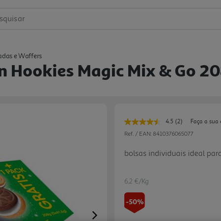
squisar
adas e Waffers
n Hookies Magic Mix & Go 2
4.5
(2)
Faça a sua 
Leu
2
Ref. / EAN:
8410376065077
avaliações.
Link
bolsas individuais ideal par
para
a
mesma
página.
6.2 €/Kg
-50%
Next