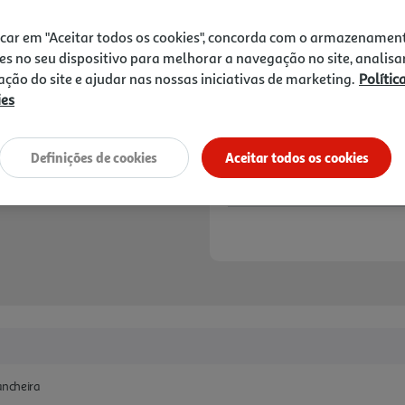
Price reduced from
to
2,59 €
1,29 €
icar em "Aceitar todos os cookies", concorda com o armazenamen
Promoção:
de 22/7/2026 a 18/8/2026
es no seu dispositivo para melhorar a navegação no site, analisa
zação do site e ajudar nas nossas iniciativas de marketing.
Polític
Notas de preparação
ies
Definições de cookies
Aceitar todos os cookies
ancheira