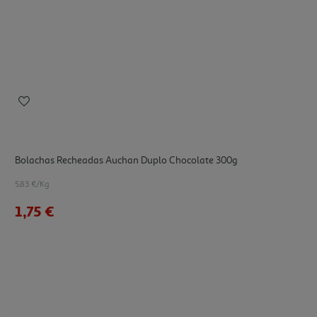
Bolachas Recheadas Auchan Duplo Chocolate 300g
5.83 €/Kg
1,75 €