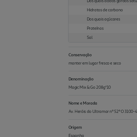
Dos quais ácidos gordos sat
Hidratos de carbono
Dos quais açúcares
Proteínas
Sal
Conservação
manter em lugar fresco e seco
Denominação
Magic Mix & Go 208g*10
Nome e Morada
Av. Heróis do Ultramar nº 52º O 3100
Origem
Espanha