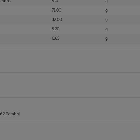
urados
5.00
g
71.00
g
32.00
g
5.20
g
0.65
g
-462 Pombal