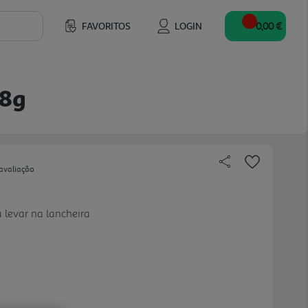
FAVORITOS
LOGIN
0,00 €
08g
avaliação
a levar na lancheira