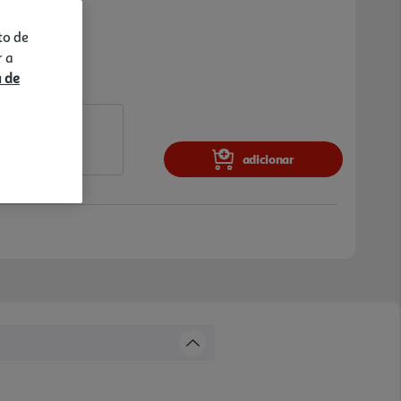
to de
r a
a de
adicionar