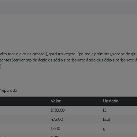
(alto teor oleico de girassol), gordura vegetal (palma e palmiste), xarope de gl
icantes (carbonato de ácido de sódio e carbonato ácido de s ódio e carbonato 
)
:Preparado
Valor
Unidade
1983.00
kJ
472.00
kcal
18.00
g