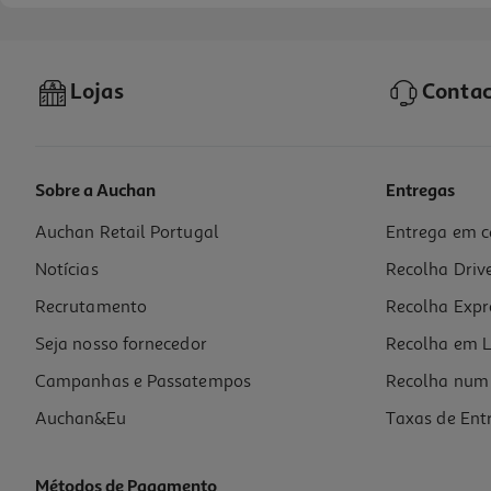
Lojas
Contac
Sobre a Auchan
Entregas
Auchan Retail Portugal
Entrega em c
Bolacha Auchan Recheada Genovesa Framboesa Chocolate 150g
Notícias
Recolha Driv
9.67 €/Kg
Recrutamento
Recolha Expr
1,45 €
Seja nosso fornecedor
Recolha em L
Campanhas e Passatempos
Recolha num 
Auchan&Eu
Taxas de Ent
Métodos de Pagamento