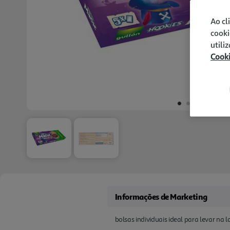
Ao cl
cooki
utili
Cook
Informações de Marketing
bolsas individuais ideal para levar na l