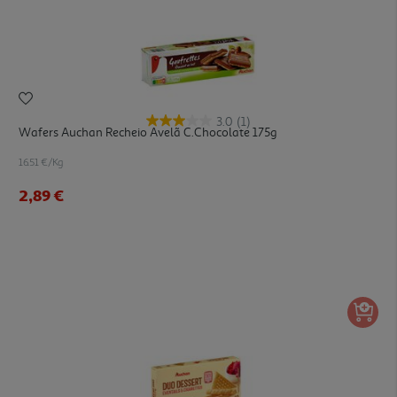
3.0
(1)
Wafers Auchan Recheio Avelã C.chocolate 175g
16.51 €/Kg
2,89 €