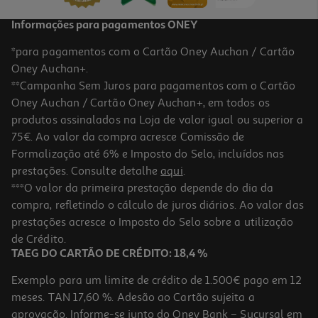
Informações para pagamentos ONEY
*para pagamentos com o Cartão Oney Auchan / Cartão
Oney Auchan+.
**Campanha Sem Juros para pagamentos com o Cartão
Oney Auchan / Cartão Oney Auchan+, em todos os
produtos assinalados na Loja de valor igual ou superior a
75€. Ao valor da compra acresce Comissão de
Formalização até 6% e Imposto do Selo, incluídos nas
prestações. Consulte detalhe
aqui
.
Bolachas Wafer Loacker Morango 175g
***O valor da primeira prestação depende do dia da
compra, refletindo o cálculo de juros diários. Ao valor das
15.37 €/Kg
prestações acresce o Imposto do Selo sobre a utilização
2,69 €
de Crédito.
TAEG DO CARTÃO DE CRÉDITO: 18,4 %
Exemplo para um limite de crédito de 1.500€ pago em 12
meses. TAN 17,60 %. Adesão ao Cartão sujeita a
aprovação. Informe-se junto do Oney Bank – Sucursal em