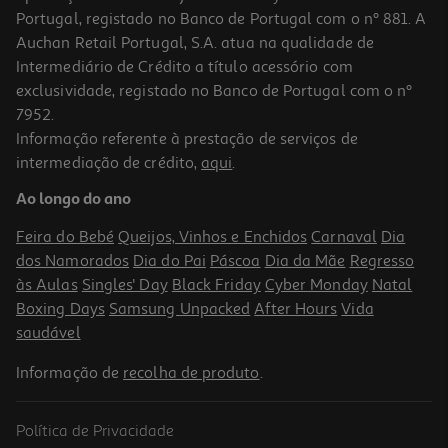
Portugal, registado no Banco de Portugal com o nº 881. A
Auchan Retail Portugal, S.A. atua na qualidade de
Intermediário de Crédito a título acessório com
exclusividade, registado no Banco de Portugal com o nº
7952.
Informação referente à prestação de serviços de
intermediação de crédito,
aqui
.
Waffers Balconi Avelã 5x45g
Ao longo do ano
15.29 €/Kg
Feira do Bebé
Queijos, Vinhos e Enchidos
Carnaval
Dia
3,44 €
dos Namorados
Dia do Pai
Páscoa
Dia da Mãe
Regresso
às Aulas
Singles' Day
Black Friday
Cyber Monday
Natal
Boxing Days
Samsung Unpacked
After Hours
Vida
saudável
Informação de
recolha de produto
.
Política de Privacidade