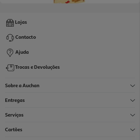
5.0
(3)
Sortido Auchan Bolachas Para Gelados 100g
Lojas
18.5 €/Kg
Contacto
1,85 €
Ajuda
Trocas e Devoluções
Sobre a Auchan
Entregas
Serviços
4.3
(12)
Cartões
Bolacha Auchan Waffer Recheio Chocolate 200g