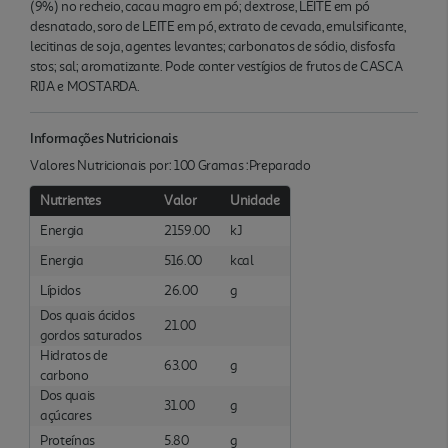
(9%) no recheio, cacau magro em pó; dextrose, LEITE em pó
desnatado, soro de LEITE em pó, extrato de cevada, emulsificante,
lecitinas de soja, agentes levantes; carbonatos de sódio, disfosfa
stos; sal; aromatizante. Pode conter vestígios de frutos de CASCA
RIJA e MOSTARDA.
Informações Nutricionais
Valores Nutricionais por: 100 Gramas :Preparado
Nutrientes
Valor
Unidade
Energia
2159.00
kJ
Energia
516.00
kcal
Lípidos
26.00
g
Dos quais ácidos
21.00
gordos saturados
Hidratos de
63.00
g
carbono
Dos quais
31.00
g
açúcares
Proteínas
5.80
g