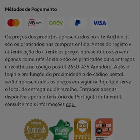
5.75 €/Kg
Métodos de Pagamento
1,15 €
Os preços dos produtos apresentados no site Auchan.pt
são os praticados nas compras online. Antes do registo e
autenticação do cliente os preços apresentados servem
apenas como referência e são os praticados para entregas
e recolhas no código postal 2650-435 Amadora. Após o
login e em função da proximidade e do código postal,
serão apresentados os preços em vigor na loja que serve
o local de entrega ou de recolha. Entregas apenas
disponíveis para o território de Portugal continental,
3.8
(8)
consulte mais informações
aqui
.
Bolacha Waffer Auchan Recheio De Framboesa 4 Saquetas 160g
13.69 €/Kg
2,19 €