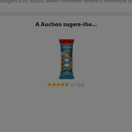
mbalagens e/ou rótulos, deverá considerar sempre a informação 
A Auchan sugere-lhe...
4.7
(10)