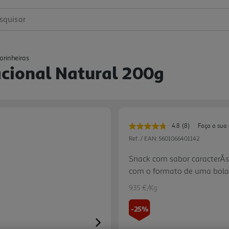
squisar
arinheiras
acional Natural 200g
4.8
(8)
Faça a sua
Leu
8
Ref. / EAN:
5601066401142
avaliações.
Link
Snack com sabor caracterÃ­s
para
com o formato de uma bolac
a
mesma
página.
9.35 €/Kg
-25%
Next