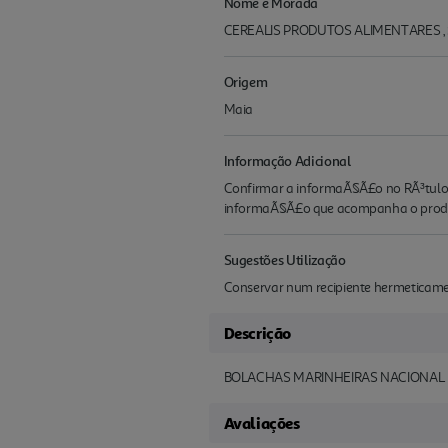
Nome e Morada
CEREALIS PRODUTOS ALIMENTARES , S
Origem
Maia
Informação Adicional
Confirmar a informaÃ§Ã£o no RÃ³tulo d
informaÃ§Ã£o que acompanha o produ
Sugestões Utilização
Conservar num recipiente hermeticamen
Descrição
BOLACHAS MARINHEIRAS NACIONAL
Avaliações