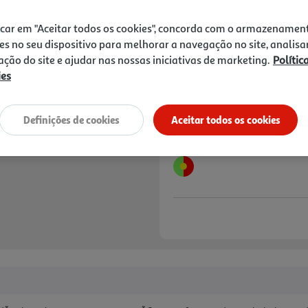
Price reduced from
to
2,49 €
1,87 €
icar em "Aceitar todos os cookies", concorda com o armazenamen
Promoção:
de 25/7/2026 a 24/8/2026
es no seu dispositivo para melhorar a navegação no site, analisa
zação do site e ajudar nas nossas iniciativas de marketing.
Polític
Notas de preparação
ies
Definições de cookies
Aceitar todos os cookies