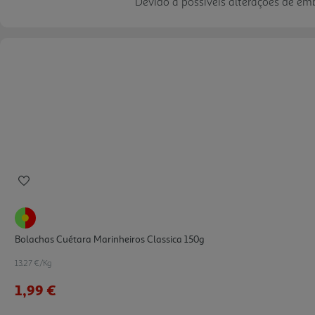
Devido a possíveis alterações de e
Bolachas Cuétara Marinheiros Classica 150g
13.27 €/Kg
1,99 €