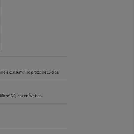
ado e consumir no prazo de 15 dias.
dificaÃ§Ãµes genÃ©ticas.