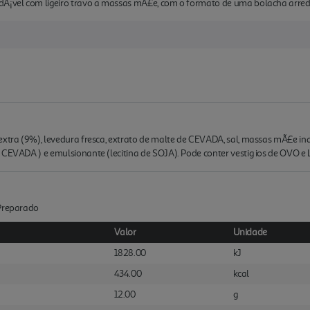
adÃ¡vel com ligeiro travo a massas mÃ£e, com o formato de uma bolacha arre
extra (9%), levedura fresca, extrato de malte de CEVADA, sal, massas mÃ£e ina
 CEVADA ) e emulsionante (lecitina de SOJA). Pode conter vestig ios de OVO e 
:Preparado
Valor
Unidade
1828.00
kJ
434.00
kcal
12.00
g