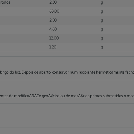
urados
2.30
g
68.00
g
2.50
g
4.60
g
12.00
g
1.20
g
abrigo da luz. Depois de aberto, conservar num recipiente hermeticamente fech
nientes de modificaÃ§Ã£o genÃ©tica ou de matÃ©rias primas submetidas a mo