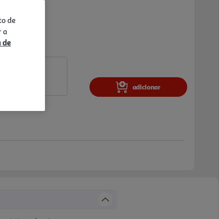
to de
r a
a de
adicionar