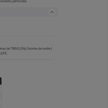
dondada, perfurada.
tiva de TRIGO (1%), farinha de malte (
LEITE.