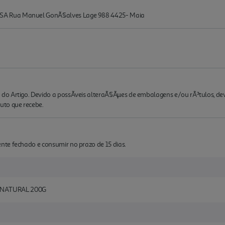
A Rua Manuel GonÃ§alves Lage 988 4425- Maia
o Artigo. Devido a possÃ­veis alteraÃ§Ãµes de embalagens e/ou rÃ³tulos, de
to que recebe.
te fechado e consumir no prazo de 15 dias.
 NATURAL 200G