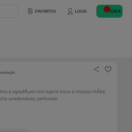
FAVORITOS
LOGIN
0,00 €
 avaliação
tico e agradÃ¡vel com ligeiro travo a massas mÃ£e,
ha arredondada, perfurada.