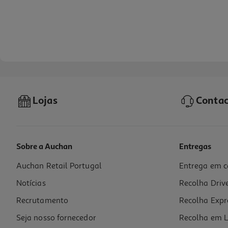
Lojas
Contac
Sobre a Auchan
Entregas
Auchan Retail Portugal
Entrega em c
Bolachas Marinheiras C-Real Sementes 200g
Notícias
Recolha Driv
9.95 €/Kg
Recrutamento
Recolha Expr
1,99 €
Seja nosso fornecedor
Recolha em L