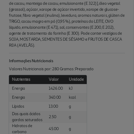
de cacau, manteiga de cacau, emulsionante (E 322)], óleo vegetal
(girassol), açúcar, xarope de açúcar invertido, xarope de glucose-
frutose, fibra vegetal (inulina), levedura, aromas naturai s, glúten de
TRIGO, cacau magro em pó (0,95 %), proteínas do LEITE, OVO
líquido, emulsionante (E 471), sal, conservantes (E 200, E 202),
agente de tratamento da farinha (E 300). Pode conter vestígios de
SOJA, MOSTARDA, SEMENTES DE SÉSAMO e FRUTOS DE CASCA
RIJA (AVELÃS).
Informações Nutricionais
Valores Nutricionais por: 280 Gramas :Preparado
Nutrientes
Valor
Unidade
Energia
1426.00
kJ
Energia
340.00
kcal
Lípidos
13.00
g
Dos quais ácidos
2.50
g
gordos saturados
Hidratos de
45.00
g
carbono