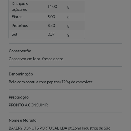
Dos quais
14.00
g
açúcares
Fibras
5.00
g
Proteínas
8.30
g
Sal
0.37
g
Conservação
Conservar em local fresco e seco.
Denominação
Bolo com cacau e com pepitas (12%) de chocolate.
Preparação
PRONTO A CONSUMIR
Nome e Morada
BAKERY DONUTS PORTUGAL, LDA pt:Zona Industrial de São