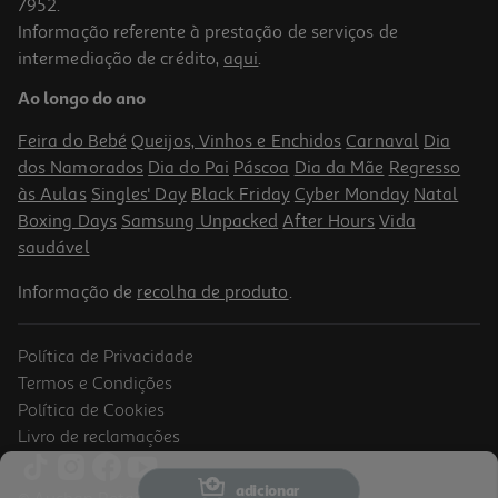
7952.
Informação referente à prestação de serviços de
intermediação de crédito,
aqui
.
Ao longo do ano
Feira do Bebé
Queijos, Vinhos e Enchidos
Carnaval
Dia
dos Namorados
Dia do Pai
Páscoa
Dia da Mãe
Regresso
às Aulas
Singles' Day
Black Friday
Cyber Monday
Natal
Boxing Days
Samsung Unpacked
After Hours
Vida
saudável
Informação de
recolha de produto
.
Política de Privacidade
Termos e Condições
Política de Cookies
Livro de reclamações
adicionar
© Auchan Retail Portugal