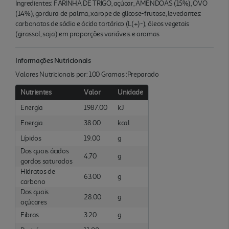
Ingredientes: FARINHA DE TRIGO, açúcar, AMENDOAS (15%), OVO
(14%), gordura de palma, xarope de glicose-frutose, levedantes:
carbonatos de sódio e ácido tartárico (L(+)-), óleos vegetais
(girassol, soja) em proporções variáveis e aromas
Informações Nutricionais
Valores Nutricionais por: 100 Gramas :Preparado
Nutrientes
Valor
Unidade
Energia
1987.00
kJ
Energia
38.00
kcal
Lípidos
19.00
g
Dos quais ácidos
4.70
g
gordos saturados
Hidratos de
63.00
g
carbono
Dos quais
28.00
g
açúcares
Fibras
3.20
g