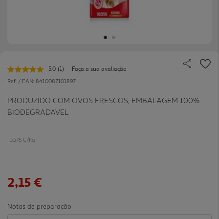
5.0
(1)
Faça a sua avaliação
Leu
uma
Ref. / EAN:
8410087101897
avaliação.
Link
PRODUZIDO COM OVOS FRESCOS, EMBALAGEM 100%
para
BIODEGRADAVEL
a
mesma
página.
10.75 €/Kg
2,15 €
Notas de preparação