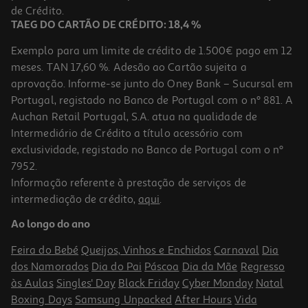
1,75 €
de Crédito.
TAEG DO CARTÃO DE CRÉDITO: 18,4 %
Exemplo para um limite de crédito de 1.500€ pago em 12
meses. TAN 17,60 %. Adesão ao Cartão sujeita a
aprovação. Informe-se junto do Oney Bank – Sucursal em
Portugal, registado no Banco de Portugal com o nº 881. A
Auchan Retail Portugal, S.A. atua na qualidade de
Intermediário de Crédito a título acessório com
exclusividade, registado no Banco de Portugal com o nº
7952.
Informação referente à prestação de serviços de
3.0
(1)
intermediação de crédito,
aqui
.
Palmiers Du Bois De La Roche 150g
Ao longo do ano
10.6 €/Kg
Feira do Bebé
Queijos, Vinhos e Enchidos
Carnaval
Dia
1,59 €
dos Namorados
Dia do Pai
Páscoa
Dia da Mãe
Regresso
às Aulas
Singles' Day
Black Friday
Cyber Monday
Natal
Boxing Days
Samsung Unpacked
After Hours
Vida