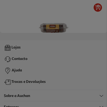
5.0
(2)
Supremas De Chocolate Auchan 250 G
Lojas
9.56 €/Kg
Contacto
2,39 €
Ajuda
Trocas e Devoluções
Sobre a Auchan