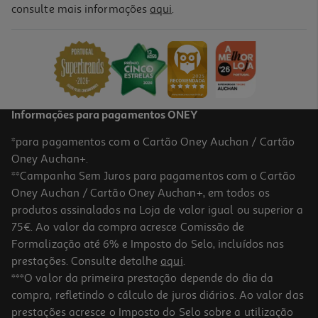
4.6
(14)
consulte mais informações
aqui
.
Biscoitos Auchan De Cacau 1kg
3.99 €/Kg
3,99 €
Informações para pagamentos ONEY
*para pagamentos com o Cartão Oney Auchan / Cartão
Oney Auchan+.
**Campanha Sem Juros para pagamentos com o Cartão
Oney Auchan / Cartão Oney Auchan+, em todos os
produtos assinalados na Loja de valor igual ou superior a
75€. Ao valor da compra acresce Comissão de
Formalização até 6% e Imposto do Selo, incluídos nas
prestações. Consulte detalhe
aqui
.
4.4
(19)
Bolo Auchan De Coco Mini Rocher 220g
***O valor da primeira prestação depende do dia da
compra, refletindo o cálculo de juros diários. Ao valor das
7.95 €/Kg
prestações acresce o Imposto do Selo sobre a utilização