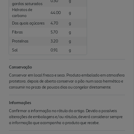
0.30
g
gordos saturados
Hidratos de
44.00
g
carbono
Dos quais açúcares
4.70
g
Fibras
5.70
g
Proteínas
3.20
g
Sal
0.91
g
Conservação
Conservar em local fresco e seco. Produto embalado em atmosfera
protetora. depois de aberto conservar o pão num saco hermético e
consumir no prazo de poucos dias ou congelar diretamente.
Informações
Confirmar a informação no rótulo do artigo. Devido a possíveis
alterações de embalagens e/ou rótulos, deverá considerar sempre
a informação que acompanha o produto que recebe.