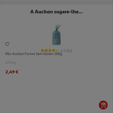
A Auchan sugere-lhe...
4.3
(12)
Pão Auchan Forma Sem Glúten 300g
8.3 €/Kg
2,49 €