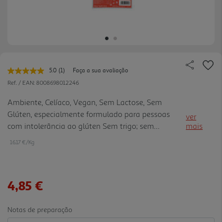
5.0
(1)
Faça a sua avaliação
Leu
uma
Ref. / EAN:
8008698012246
avaliação.
Link
Ambiente, Celíaco, Vegan, Sem Lactose, Sem
para
Glúten, especialmente formulado para pessoas
a
ver
mesma
com intolerância ao glúten Sem trigo; sem
mais
página.
conservantes, Fonte de fibra
16.17 €/Kg
4,85 €
Notas de preparação