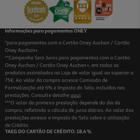
3,74 €
Informações para pagamentos ONEY
*para pagamentos com o Cartão Oney Auchan / Cartão
Oney Auchan+.
**Campanha Sem Juros para pagamentos com o Cartão
Oney Auchan / Cartão Oney Auchan+, em todos os
produtos assinalados na Loja de valor igual ou superior a
75€. Ao valor da compra acresce Comissão de
Formalização até 6% e Imposto do Selo, incluídos nas
prestações. Consulte detalhe
aqui
.
2.8
(4)
Pão Brioche Auchan Sem Glúten 300g
***O valor da primeira prestação depende do dia da
compra, refletindo o cálculo de juros diários. Ao valor das
12.63 €/Kg
prestações acresce o Imposto do Selo sobre a utilização
3,79 €
de Crédito.
TAEG DO CARTÃO DE CRÉDITO: 18,4 %