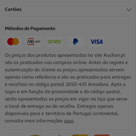
4.2
(20)
Cartões
Pão Schar Forma Clássico Sem Glúten 300g
12.3 €/Kg
Métodos de Pagamento
3,69 €
Os preços dos produtos apresentados no site Auchan.pt
são os praticados nas compras online. Antes do registo e
autenticação do cliente os preços apresentados servem
apenas como referência e são os praticados para entregas
e recolhas no código postal 2650-435 Amadora. Após o
login e em função da proximidade e do código postal,
serão apresentados os preços em vigor na loja que serve
o local de entrega ou de recolha. Entregas apenas
disponíveis para o território de Portugal continental,
3.0
(1)
consulte mais informações
aqui
.
Pão De Sementes E Cereais Bimbo Sem Glúten 375g
9.97 €/Kg