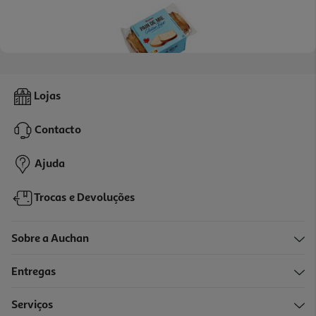
4.0
(21)
Pão De Forma Auchan Sem Glúten 400g
Lojas
9.88 €/Kg
Contacto
3,95 €
Ajuda
Trocas e Devoluções
Sobre a Auchan
Entregas
Serviços