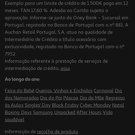
Exemplo para um limite de crédito de 1.500€ pago em 12
meses. TAN 17,60 %. Adesão ao Cartão sujeita a
aprovação. Informe-se junto do Oney Bank – Sucursal em
Portugal, registado no Banco de Portugal com o nº 881. A
Auchan Retail Portugal, S.A. atua na qualidade de
Intermediário de Crédito a título acessório com
exclusividade, registado no Banco de Portugal com o nº
7952.
Informação referente à prestação de serviços de
3.6
(5)
intermediação de crédito,
aqui
.
Pão De Hamburger Auchan Sem Glúten 4un 300g
Ao longo do ano
10.97 €/Kg
Feira do Bebé
Queijos, Vinhos e Enchidos
Carnaval
Dia
3,29 €
dos Namorados
Dia do Pai
Páscoa
Dia da Mãe
Regresso
às Aulas
Singles' Day
Black Friday
Cyber Monday
Natal
Boxing Days
Samsung Unpacked
After Hours
Vida
saudável
Informação de
recolha de produto
.