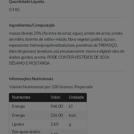
Quantidade Liquida
0.3 KG
Ingredientes/Composição
massa lêveda 25% (farinha de arroz, água), amido de arroz, amido
de milho, farinha de milho-miúdo, fibra vegetal (psilio), açúcar,
espessante: hidroxipropilmetilcelulose, proteínas de TREMOÇO,
óleo de girassol, levedura, sal, emulsionante: mono e diglicér idos de
ácidos gordos, aroma. PODE CONTER VESTÍGIOS DE SOJA,
SÉSAMO E MOSTARDA.
Informações Nutricionais
Valores Nutricionais por: 100 Gramas :Preparado
Nutrientes
Valor
Unidade
Energia
946.00
kJ
Energia
224.00
kcal
Lípidos
2.60
g
Dos quais ácidos