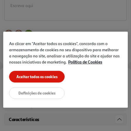
Ao clicar em "Aceitar todos os cookies", concorda com o
armazenamento de cookies no seu dispositivo para melhorar
a navegação no site, analisar a utilização do site e ajudar nas
nossas iniciativas de marketing.
Política de Cookies
Aceitar todos os cookies
Informações de Marketing
Definições de cookies
Ambiente, Celíaco, Vegan, Sem Lactose, Sem Glúten, especialmente
formulado para pessoas com intolerância ao glúten Sem trigo; sem
conservantes, Fonte de fibra
Características