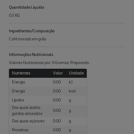
Quantidade Liquida
0.5 KG
Ingredientes/Composição
Café torrado em grão
Informações Nutricionais
Valores Nutricionais por: 0 Gramas :Preparado
Nutrientes
Valor
Unidade
Energia
0.00
kJ
Energia
0.00
kcal
Lípidos
0.00
g
Dos quais ácidos
0.00
g
gordos saturados
Dos quais açúcares
0.00
g
Proteínas
0.00
g