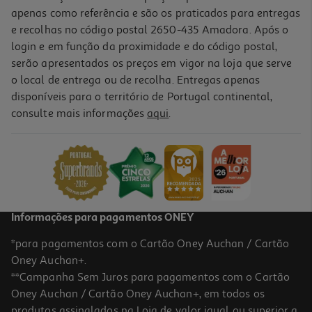
apenas como referência e são os praticados para entregas
e recolhas no código postal 2650-435 Amadora. Após o
login e em função da proximidade e do código postal,
serão apresentados os preços em vigor na loja que serve
o local de entrega ou de recolha. Entregas apenas
disponíveis para o território de Portugal continental,
consulte mais informações
aqui
.
Café Auchan Em Grão Tradição Intensidade 8 250g
11.96 €/Kg
2,99 €
Informações para pagamentos ONEY
*para pagamentos com o Cartão Oney Auchan / Cartão
Oney Auchan+.
**Campanha Sem Juros para pagamentos com o Cartão
Oney Auchan / Cartão Oney Auchan+, em todos os
produtos assinalados na Loja de valor igual ou superior a