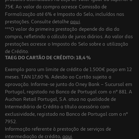
75€. Ao valor da compra acresce Comissão de
Formalização até 6% e Imposto do Selo, incluídos nas
prestações. Consulte detalhe
aqui
.
3.3
(4)
Café Auchan Em Grão Aroma Intenso Intensidade 9 1kg
***O valor da primeira prestação depende do dia da
compra, refletindo o cálculo de juros diários. Ao valor das
13.99 €/Kg
prestações acresce o Imposto do Selo sobre a utilização
13,99 €
de Crédito.
TAEG DO CARTÃO DE CRÉDITO: 18,4 %
Exemplo para um limite de crédito de 1.500€ pago em 12
meses. TAN 17,60 %. Adesão ao Cartão sujeita a
aprovação. Informe-se junto do Oney Bank – Sucursal em
Portugal, registado no Banco de Portugal com o nº 881. A
Auchan Retail Portugal, S.A. atua na qualidade de
Intermediário de Crédito a título acessório com
exclusividade, registado no Banco de Portugal com o nº
7952.
Informação referente à prestação de serviços de
5.0
(2)
intermediação de crédito,
aqui
.