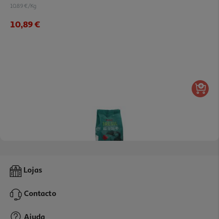
10.89 €/Kg
10,89 €
4.3
(6)
Café Em Grão Auchan Sensação Brasil Intensidade 6 500g
Lojas
21.98 €/Kg
Contacto
10,99 €
Ajuda