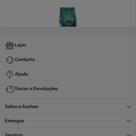
4.3
(6)
Café Em Grão Auchan Sensação Brasil Intensidade 6 500g
Lojas
21.98 €/Kg
Contacto
10,99 €
Ajuda
Trocas e Devoluções
Sobre a Auchan
Entregas
Serviços