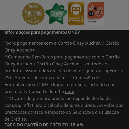
21.98 €/Kg
10,99 €
Informações para pagamentos ONEY
*para pagamentos com o Cartão Oney Auchan / Cartão
Oney Auchan+.
**Campanha Sem Juros para pagamentos com o Cartão
Oney Auchan / Cartão Oney Auchan+, em todos os
produtos assinalados na Loja de valor igual ou superior a
75€. Ao valor da compra acresce Comissão de
Formalização até 6% e Imposto do Selo, incluídos nas
prestações. Consulte detalhe
aqui
.
4.6
(30)
Café Auchan Torrado Grão Vivace 1kg
***O valor da primeira prestação depende do dia da
compra, refletindo o cálculo de juros diários. Ao valor das
10.89 €/Kg
prestações acresce o Imposto do Selo sobre a utilização
10,89 €
de Crédito.
TAEG DO CARTÃO DE CRÉDITO: 18,4 %