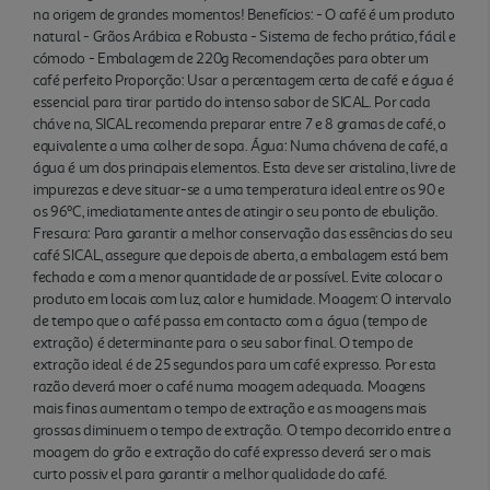
que o café passa em contacto com a água (tempo
na origem de grandes momentos! Benefícios: - O café é um produto
de extração) é determinante para o seu sabor final.
natural - Grãos Arábica e Robusta - Sistema de fecho prático, fácil e
O tempo de extração ideal é de 25 segundos para
cómodo - Embalagem de 220g Recomendações para obter um
café perfeito Proporção: Usar a percentagem certa de café e água é
um café expresso. Por esta razão deverá moer o
essencial para tirar partido do intenso sabor de SICAL. Por cada
café numa moagem adequada. Moagens mais
cháve na, SICAL recomenda preparar entre 7 e 8 gramas de café, o
finas aumentam o tempo de extração e as
equivalente a uma colher de sopa. Água: Numa chávena de café, a
moagens mais grossas diminuem o tempo de
água é um dos principais elementos. Esta deve ser cristalina, livre de
extração. O tempo decorrido entre a moagem do
impurezas e deve situar-se a uma temperatura ideal entre os 90 e
os 96ºC, imediatamente antes de atingir o seu ponto de ebulição.
grão e extração do café expresso deverá ser o mais
Frescura: Para garantir a melhor conservação das essências do seu
curto possiv el para garantir a melhor qualidade do
café SICAL, assegure que depois de aberta, a embalagem está bem
café.
fechada e com a menor quantidade de ar possível. Evite colocar o
produto em locais com luz, calor e humidade. Moagem: O intervalo
de tempo que o café passa em contacto com a água (tempo de
extração) é determinante para o seu sabor final. O tempo de
extração ideal é de 25 segundos para um café expresso. Por esta
razão deverá moer o café numa moagem adequada. Moagens
mais finas aumentam o tempo de extração e as moagens mais
grossas diminuem o tempo de extração. O tempo decorrido entre a
moagem do grão e extração do café expresso deverá ser o mais
curto possiv el para garantir a melhor qualidade do café.