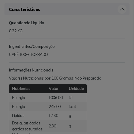
Características
Quantidade Liquida
0.22 KG
Ingredientes/Composição
CAFÉ 100% TORRADO
Informações Nutricionais
Valores Nutricionais por: 100 Gramas :Não Preparado
Nutrientes
Valor
Unidade
Energia
1006.00
kJ
Energia
245.00
kcal
Lípidos
12.80
g
Dos quais ácidos
2.30
g
gordos saturados