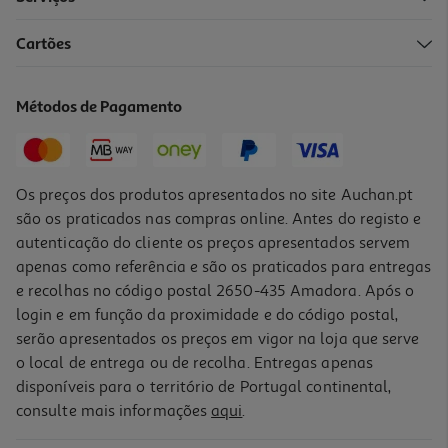
Cartões
Café Auchan Em Grão Tradição Intensidade 8 250g
11.96 €/Kg
Métodos de Pagamento
2,99 €
Os preços dos produtos apresentados no site Auchan.pt
são os praticados nas compras online. Antes do registo e
autenticação do cliente os preços apresentados servem
apenas como referência e são os praticados para entregas
e recolhas no código postal 2650-435 Amadora. Após o
login e em função da proximidade e do código postal,
serão apresentados os preços em vigor na loja que serve
o local de entrega ou de recolha. Entregas apenas
disponíveis para o território de Portugal continental,
4.8
(5)
consulte mais informações
aqui
.
Café Auchan Gourmet Em Grão Sensação Colômbia Intensidade 7
500g