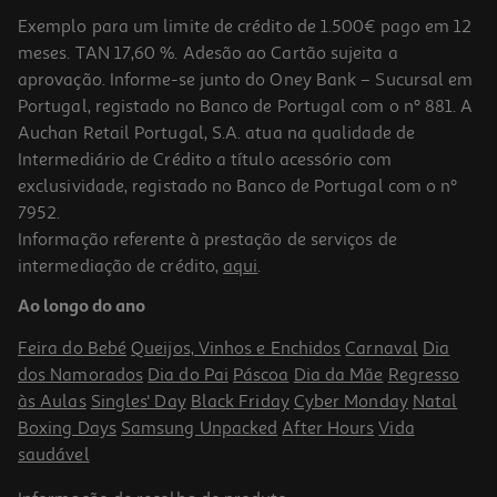
Exemplo para um limite de crédito de 1.500€ pago em 12
meses. TAN 17,60 %. Adesão ao Cartão sujeita a
aprovação. Informe-se junto do Oney Bank – Sucursal em
Portugal, registado no Banco de Portugal com o nº 881. A
Auchan Retail Portugal, S.A. atua na qualidade de
Intermediário de Crédito a título acessório com
-32%
exclusividade, registado no Banco de Portugal com o nº
7952.
Informação referente à prestação de serviços de
4.9
(19)
intermediação de crédito,
aqui
.
Café Sical Em Grão 5 Estrelas 1kg
Ao longo do ano
16.99 €/Kg
Price reduced from
to
24,99 €
Feira do Bebé
Queijos, Vinhos e Enchidos
Carnaval
Dia
16,99 €
dos Namorados
Dia do Pai
Páscoa
Dia da Mãe
Regresso
Promoção
às Aulas
Singles' Day
Black Friday
Cyber Monday
Natal
Boxing Days
Samsung Unpacked
After Hours
Vida
saudável