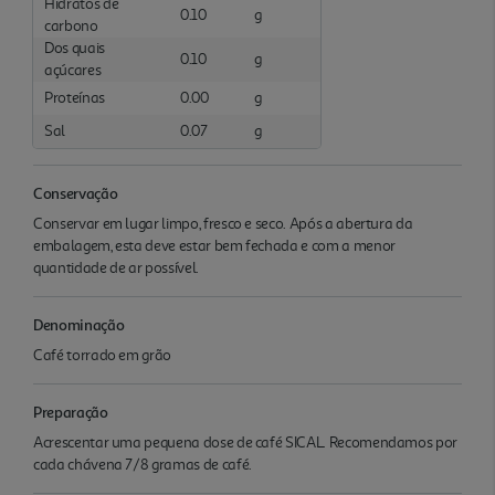
Hidratos de
0.10
g
carbono
Dos quais
0.10
g
açúcares
Proteínas
0.00
g
Sal
0.07
g
Conservação
Conservar em lugar limpo, fresco e seco. Após a abertura da
embalagem, esta deve estar bem fechada e com a menor
quantidade de ar possível.
Denominação
Café torrado em grão
Preparação
Acrescentar uma pequena dose de café SICAL. Recomendamos por
cada chávena 7/8 gramas de café.