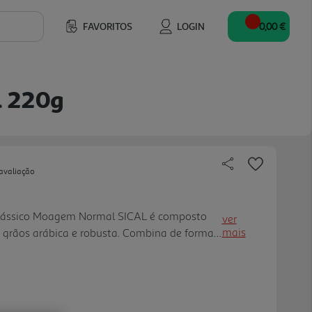
FAVORITOS
LOGIN
0,00 €
l 220g
avaliação
 Clássico Moagem Normal SICAL é composto
ver
mais
 grãos arábica e robusta. Combina de forma
aroma. Suave, agradável e harmonioso, é ideal
efeição ou para fazer uma pausa ao longo do
agradar a diferentes paladares, proporcionando
nchego. Benefícios: - O café é um produto