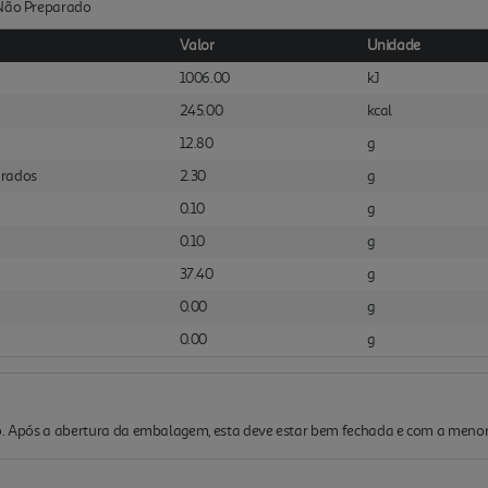
:Não Preparado
Valor
Unidade
1006.00
kJ
245.00
kcal
12.80
g
urados
2.30
g
0.10
g
0.10
g
37.40
g
0.00
g
0.00
g
co. Após a abertura da embalagem, esta deve estar bem fechada e com a menor 