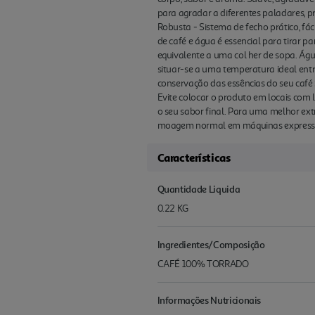
para agradar a diferentes paladares, 
Robusta - Sistema de fecho prático, f
de café e água é essencial para tirar 
equivalente a uma col her de sopa. Água
situar-se a uma temperatura ideal entr
conservação das essências do seu café
Evite colocar o produto em locais com
o seu sabor final. Para uma melhor ex
moagem normal em máquinas expresso e
Características
Quantidade Liquida
0.22 KG
Ingredientes/Composição
CAFÉ 100% TORRADO
Informações Nutricionais