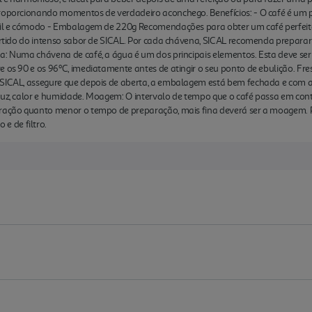
proporcionando momentos de verdadeiro aconchego. Benefícios: - O café é um 
ácil e cómodo - Embalagem de 220g Recomendações para obter um café perfeit
partido do intenso sabor de SICAL. Por cada chávena, SICAL recomenda preparar 
: Numa chávena de café, a água é um dos principais elementos. Esta deve ser c
e os 90 e os 96ºC, imediatamente antes de atingir o seu ponto de ebulição. Fre
 SICAL, assegure que depois de aberta, a embalagem está bem fechada e com a
 luz, calor e humidade. Moagem: O intervalo de tempo que o café passa em co
tração quanto menor o tempo de preparação, mais fina deverá ser a moagem. 
 de filtro.