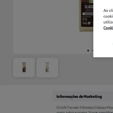
Ao cl
cooki
utili
Cook
Informações de Marketing
O Café Torrado 5 Estrelas Clássico M
corpo, sabor e aroma. Suave, agradável