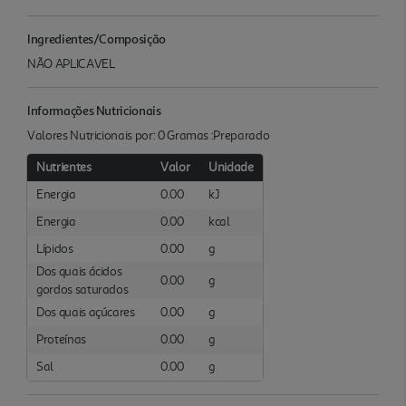
Ingredientes/Composição
NÃO APLICAVEL
Informações Nutricionais
Valores Nutricionais por: 0 Gramas :Preparado
Nutrientes
Valor
Unidade
Energia
0.00
kJ
Energia
0.00
kcal
Lípidos
0.00
g
Dos quais ácidos
0.00
g
gordos saturados
Dos quais açúcares
0.00
g
Proteínas
0.00
g
Sal
0.00
g