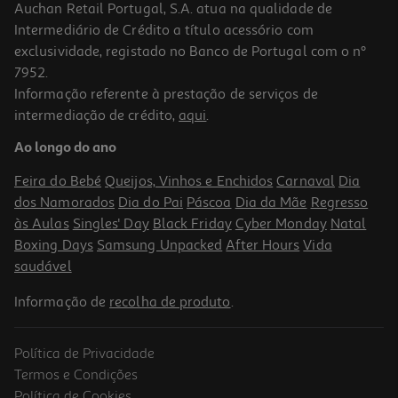
Auchan Retail Portugal, S.A. atua na qualidade de
Intermediário de Crédito a título acessório com
exclusividade, registado no Banco de Portugal com o nº
7952.
Informação referente à prestação de serviços de
4.6
(10)
intermediação de crédito,
aqui
.
Café Delta Moido Colômbia 220g
Ao longo do ano
27.23 €/Kg
Feira do Bebé
Queijos, Vinhos e Enchidos
Carnaval
Dia
5,99 €
dos Namorados
Dia do Pai
Páscoa
Dia da Mãe
Regresso
às Aulas
Singles' Day
Black Friday
Cyber Monday
Natal
Boxing Days
Samsung Unpacked
After Hours
Vida
saudável
Informação de
recolha de produto
.
Política de Privacidade
Termos e Condições
Política de Cookies