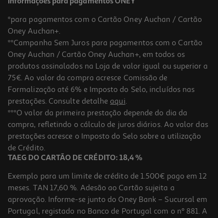
Informações para pagamentos ONEY
*para pagamentos com o Cartão Oney Auchan / Cartão
Oney Auchan+.
**Campanha Sem Juros para pagamentos com o Cartão
Oney Auchan / Cartão Oney Auchan+, em todos os
produtos assinalados na Loja de valor igual ou superior a
75€. Ao valor da compra acresce Comissão de
Formalização até 6% e Imposto do Selo, incluídos nas
prestações. Consulte detalhe
aqui
.
4.2
(10)
Café Auchan Moído Torra Italiana Intensidade 9 250g
***O valor da primeira prestação depende do dia da
compra, refletindo o cálculo de juros diários. Ao valor das
13.16 €/Kg
prestações acresce o Imposto do Selo sobre a utilização
3,29 €
de Crédito.
TAEG DO CARTÃO DE CRÉDITO: 18,4 %
Exemplo para um limite de crédito de 1.500€ pago em 12
meses. TAN 17,60 %. Adesão ao Cartão sujeita a
aprovação. Informe-se junto do Oney Bank – Sucursal em
Portugal, registado no Banco de Portugal com o nº 881. A