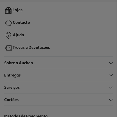
4.3
(18)
Café Auchan Moído Tradição Intensidade 8 250g
Lojas
11.8 €/Kg
Contacto
2,95 €
Ajuda
Trocas e Devoluções
Sobre a Auchan
Entregas
Serviços
5.0
(2)
Cartões
Café Auchan Gourmet Moído Sensação Colômbia Intensidade 6
250g
19.56 €/Kg
Métodos de Pagamento