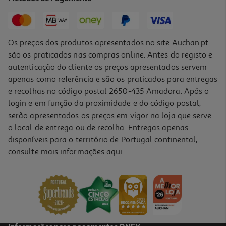
4,89 €
Os preços dos produtos apresentados no site Auchan.pt
são os praticados nas compras online. Antes do registo e
autenticação do cliente os preços apresentados servem
apenas como referência e são os praticados para entregas
e recolhas no código postal 2650-435 Amadora. Após o
login e em função da proximidade e do código postal,
serão apresentados os preços em vigor na loja que serve
o local de entrega ou de recolha. Entregas apenas
disponíveis para o território de Portugal continental,
4.2
(5)
consulte mais informações
aqui
.
Café Auchan Moído 100% Arábica Intensidade 8 250g
16.76 €/Kg
4,19 €