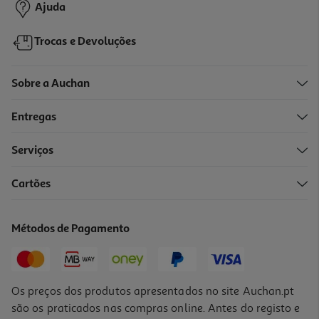
Ajuda
Trocas e Devoluções
Sobre a Auchan
Entregas
-35%
Serviços
5.0
(2)
Cartões
Soluveis Nescafé Cappuccino Descafeinado 10un
23.36 €/Kg
Métodos de Pagamento
Price reduced from
to
4,49 €
2,92 €
Promoção
Os preços dos produtos apresentados no site Auchan.pt
são os praticados nas compras online. Antes do registo e