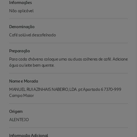
Informações
Não aplicável
Denominação
Café solúvel descafeínado
Preparação
Para cada chávena coloque uma ou duas colheres de café. Adicione
água ou leite bem quente.
Nome e Morada
MANUEL RUI AZINHAIS NABEIRO, LDA. pt:Apartado 6 7370-999
Campo Maior
Origem
ALENTEJO
Informação Adicional