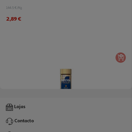
144.5 €/Kg
2,89 €
4.9
(8)
Café Nescafé Solúvel Gold Descafeinado 100g
Lojas
88.9 €/Kg
Contacto
8,89 €