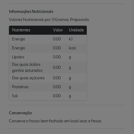
Informações Nutricionais
Valores Nutricionais por: 0 Gramas :Preparado
Nutrientes
Valor
Unidade
Energia
0.00
kJ
Energia
0.00
kcal
Lípidos
0.00
g
Dos quais ácidos
0.00
g
gordos saturados
Dos quais açúcares
0.00
g
Proteínas
0.00
g
Sal
0.00
g
Conservação
Conserve o frasco bem fechado em local seco e fresco