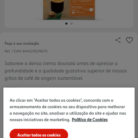
Faça a sua avaliação
Ref. / EAN:
8445291174870
Saboreie a densa crema dourada antes de apreciar a
profundidade e a qualidade gustativa superior de nossos
grãos de café de origem sustentável.
0.37 €/un
Ao clicar em "Aceitar todos os cookies", concorda com o
armazenamento de cookies no seu dispositivo para melhorar
4,49 €
a navegação no site, analisar a utilização do site e ajudar nas
nossas iniciativas de marketing.
Política de Cookies
Notas de preparação
Aceitar todos os cookies