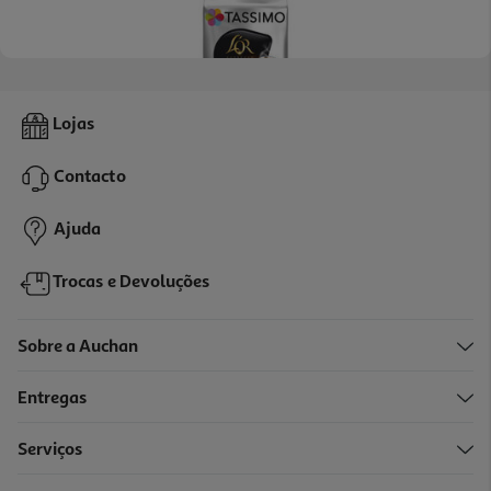
4.6
(133)
Cápsulas Tassimo L'or Café Expresso Fortíssimo 16un
Lojas
0.4 €/un
Contacto
6,39 €
Ajuda
Trocas e Devoluções
Sobre a Auchan
Entregas
Serviços