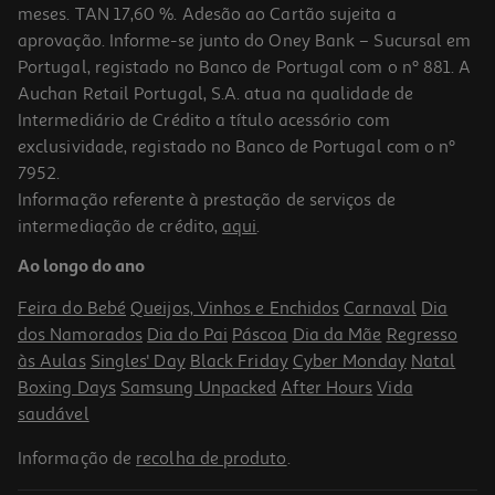
meses. TAN 17,60 %. Adesão ao Cartão sujeita a
aprovação. Informe-se junto do Oney Bank – Sucursal em
Portugal, registado no Banco de Portugal com o nº 881. A
Auchan Retail Portugal, S.A. atua na qualidade de
Intermediário de Crédito a título acessório com
exclusividade, registado no Banco de Portugal com o nº
7952.
Informação referente à prestação de serviços de
intermediação de crédito,
aqui
.
Ao longo do ano
Feira do Bebé
Queijos, Vinhos e Enchidos
Carnaval
Dia
dos Namorados
Dia do Pai
Páscoa
Dia da Mãe
Regresso
às Aulas
Singles' Day
Black Friday
Cyber Monday
Natal
Boxing Days
Samsung Unpacked
After Hours
Vida
saudável
Informação de
recolha de produto
.