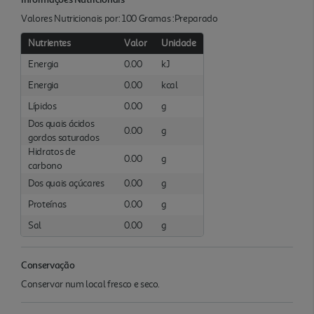
Valores Nutricionais por: 100 Gramas :Preparado
Nutrientes
Valor
Unidade
Energia
0.00
kJ
Energia
0.00
kcal
Lípidos
0.00
g
Dos quais ácidos
0.00
g
gordos saturados
Hidratos de
0.00
g
carbono
Dos quais açúcares
0.00
g
Proteínas
0.00
g
Sal
0.00
g
Conservação
Conservar num local fresco e seco.