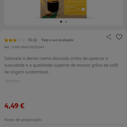
3.0
(1)
Faça a sua avaliação
Leu
uma
Ref. / EAN:
8445291110243
avaliação.
Link
Saboreie a densa crema dourada antes de apreciar a
para
suavidade e a qualidade superior de nossos grãos de café
a
mesma
de origem sustentável.
página.
0.37 €/un
4,49 €
Notas de preparação