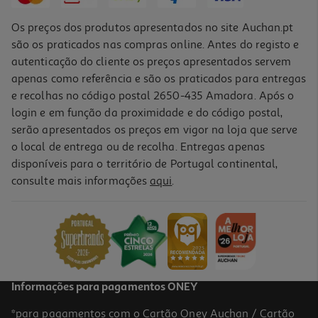
Os preços dos produtos apresentados no site Auchan.pt
são os praticados nas compras online. Antes do registo e
autenticação do cliente os preços apresentados servem
apenas como referência e são os praticados para entregas
e recolhas no código postal 2650-435 Amadora. Após o
login e em função da proximidade e do código postal,
serão apresentados os preços em vigor na loja que serve
o local de entrega ou de recolha. Entregas apenas
disponíveis para o território de Portugal continental,
5.0
(1)
consulte mais informações
aqui
.
Cápsulas Sistema Neo Dolce Gusto Espresso Intenso 12 Caps
0.37 €/un
4,49 €
Informações para pagamentos ONEY
*para pagamentos com o Cartão Oney Auchan / Cartão