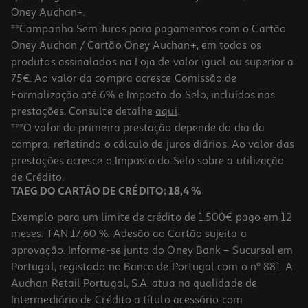
Oney Auchan+.
**Campanha Sem Juros para pagamentos com o Cartão
Oney Auchan / Cartão Oney Auchan+, em todos os
produtos assinalados na Loja de valor igual ou superior a
75€. Ao valor da compra acresce Comissão de
Formalização até 6% e Imposto do Selo, incluídos nas
prestações. Consulte detalhe
aqui
.
3.0
(1)
Cápsulas De Café Dolce Gusto Neo Signature 12 Caps
***O valor da primeira prestação depende do dia da
compra, refletindo o cálculo de juros diários. Ao valor das
0.37 €/un
prestações acresce o Imposto do Selo sobre a utilização
4,49 €
de Crédito.
TAEG DO CARTÃO DE CRÉDITO: 18,4 %
Exemplo para um limite de crédito de 1.500€ pago em 12
meses. TAN 17,60 %. Adesão ao Cartão sujeita a
aprovação. Informe-se junto do Oney Bank – Sucursal em
Portugal, registado no Banco de Portugal com o nº 881. A
Auchan Retail Portugal, S.A. atua na qualidade de
Intermediário de Crédito a título acessório com