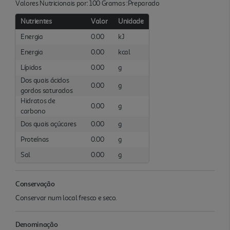
Valores Nutricionais por: 100 Gramas :Preparado
Nutrientes
Valor
Unidade
Energia
0.00
kJ
Energia
0.00
kcal
Lípidos
0.00
g
Dos quais ácidos
0.00
g
gordos saturados
Hidratos de
0.00
g
carbono
Dos quais açúcares
0.00
g
Proteínas
0.00
g
Sal
0.00
g
Conservação
Conservar num local fresco e seco.
Denominação