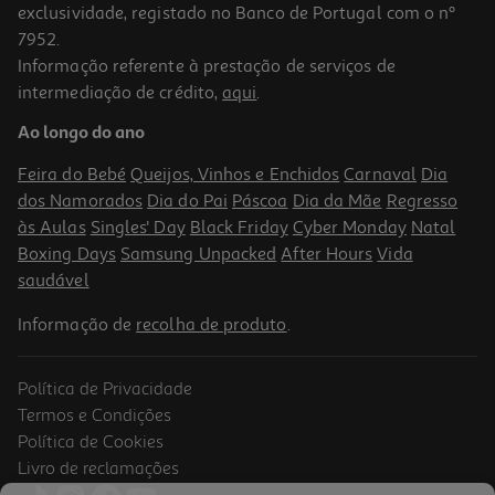
exclusividade, registado no Banco de Portugal com o nº
7952.
Informação referente à prestação de serviços de
4.0
(2)
intermediação de crédito,
aqui
.
Cápsulas De Café Dolce Gusto Neo Ristretto 12 Un
Ao longo do ano
0.37 €/un
Feira do Bebé
Queijos, Vinhos e Enchidos
Carnaval
Dia
4,49 €
dos Namorados
Dia do Pai
Páscoa
Dia da Mãe
Regresso
às Aulas
Singles' Day
Black Friday
Cyber Monday
Natal
Boxing Days
Samsung Unpacked
After Hours
Vida
saudável
Informação de
recolha de produto
.
Política de Privacidade
Termos e Condições
Política de Cookies
Livro de reclamações