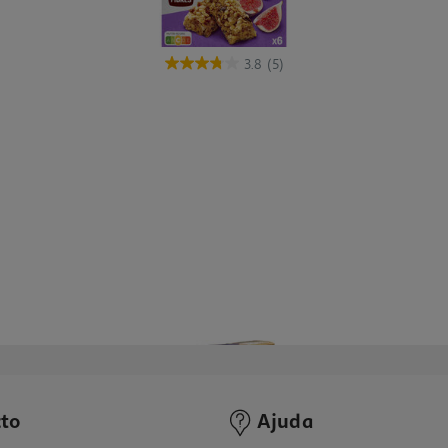
3.8
(5)
to
Ajuda