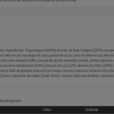
e Banana é perfeita para as pequenas pausas do dia.
. Ingredientes: Trigo integral (16,9%), farinha de trigo integral (13,9%), xarope
ar, leite em pó, manteiga de cacau, pasta de cacau, soro d e leite em pó, leite 
 de aveia integral (5,3%), xarope de açúcar invertido, humidi_cantes (glicerol, 
io, banana desidratada (1,8%), banana em pó (1,2%), sêmola de milho (0,9%), fa
da), óleo de girassol, cacau em pó magro, aromas naturais, cacau em pó, emuls
, ferro, regulador de acidez (ácido cítrico), niacina, ácido pantoténico, vitamina
:Não Preparado
Valor
Unidade