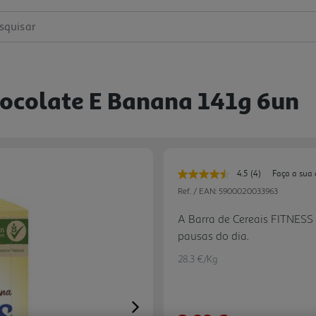
squisar
hocolate E Banana 141g 6un
4.5
(4)
Faça a sua 
Leu
4
Ref. / EAN:
5900020033963
avaliações.
Link
A Barra de Cereais FITNESS
para
pausas do dia.
a
mesma
página.
28.3 €/Kg
Next