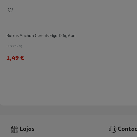
Barras Auchan Cereais Figo 126g 6un
11.83 €/Kg
1,49 €
Lojas
Contac