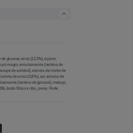
 de glucose, arroz (12,3%), açúcar,
em pó magro, emulsionante (lecitina de
xarope de sorbitol), extrato de malte de
rinha de arroz (0,8%), sal, extrato de
ionante (lecitina de girassol), melaço,
 B6, ácido fólico e ribo_avina. Pode