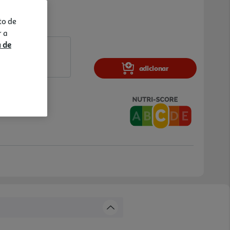
to de
r a
a de
adicionar