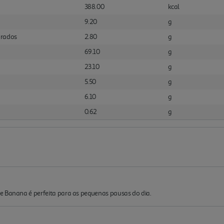
388.00
kcal
9.20
g
urados
2.80
g
69.10
g
23.10
g
5.50
g
6.10
g
0.62
g
e Banana é perfeita para as pequenas pausas do dia.