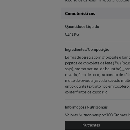
A Barra de Cereais FITNESS Chocolate 
Características
Quantidade Liquida
0.141 KG
Ingredientes/Composição
Barras de cereais com chocolate e banana
pepitas de chocolate de leite (7%) [açúc
soja), aroma natural de baunilha], _ocos
cevada, óleo de coco, carbonato de cálc
malte de cevada (cevada, cevada maltea
antioxidante (extrato rico em tocoferóis)
conter frutos de casca rija.
Informações Nutricionais
Valores Nutricionais por: 100 Gramas 
Nutrientes