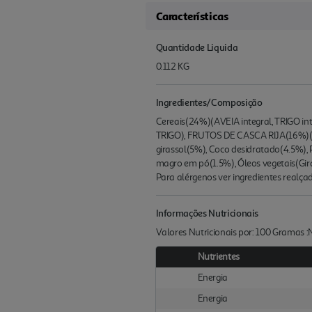
Características
Quantidade Liquida
0.112 KG
Ingredientes/Composição
Cereais(24%)(AVEIA integral, TRIGO int
TRIGO), FRUTOS DE CASCA RIJA(16%)(
girassol(5%), Coco desidratado(4.5%),
magro em pó(1.5%), Óleos vegetais(Gira
Para alérgenos ver ingredientes realça
Informações Nutricionais
Valores Nutricionais por: 100 Gramas 
Nutrientes
Energia
Energia