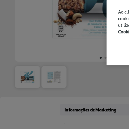
Ao cl
cooki
utili
Cook
Informações de Marketing
.