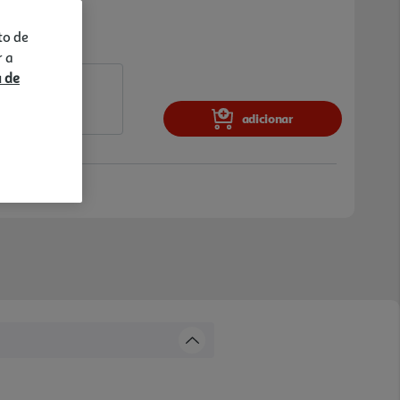
to de
r a
a de
adicionar