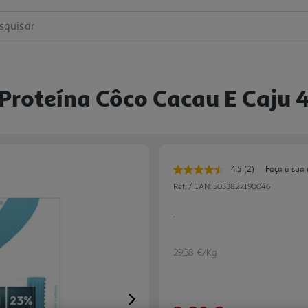
squisar
 Proteína Côco Cacau E Caju
4.5
(2)
Faça a sua 
Leu
2
Ref. / EAN:
5053827190046
avaliações.
Link
.
para
a
mesma
página.
29.38 €/Kg
Next