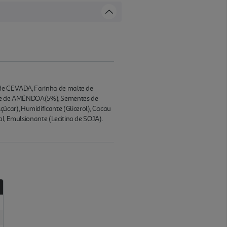
e de CEVADA, Farinha de malte de
me de AMÊNDOA(5%), Sementes de
car), Humidificante (Glicerol), Cacau
al, Emulsionante (Lecitina de SOJA).