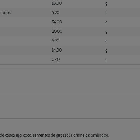
18.00
g
urados
5.20
g
54.00
g
20.00
g
6.30
g
14.00
g
0.40
g
de casca rija, coco, sementes de girassol e creme de amêndoa.