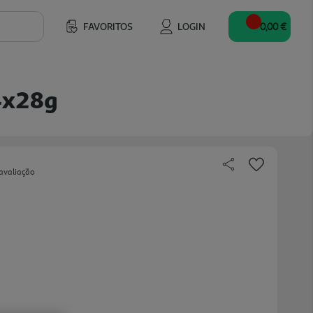
FAVORITOS
LOGIN
0,00 €
 4x28g
avaliação