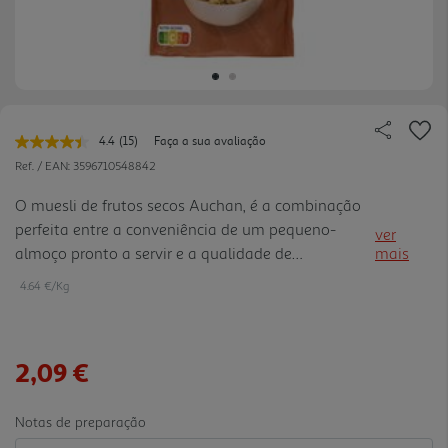
4.4
(15)
Faça a sua avaliação
Leu
15
Ref. / EAN:
3596710548842
avaliações.
Link
O muesli de frutos secos Auchan, é a combinação
para
perfeita entre a conveniência de um pequeno-
a
ver
mesma
almoço pronto a servir e a qualidade de
mais
página.
ingredientes selecionados. Este mix de cereais
4.64 €/Kg
integrais e frutos secos crocantes, destaca-se por
ser rico em fibras. Ideal para acompanhar com
iogurtes, leite, bebidas vegetais, ou como topping
2,09 €
de bowls.
Notas de preparação