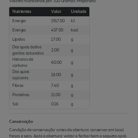
Valores Nutricionais por: 100 Gramas :Preparado
Nutrientes
Valor
Unidade
Energia
1917.00
kJ
Energia
457.00
kcal
Lípidos
17.00
g
Dos quais ácidos
2.00
g
gordos saturados
Hidratos de
60.00
g
carbono
Dos quais
18.00
g
açúcares
Fibras
7.40
g
Proteínas
11.00
g
Sal
0.16
g
Conservação
Condição de conservação: antes da abertura: conservar em local
fresco e seco. Após a abertura: voltar a fechar bem a saqueta após