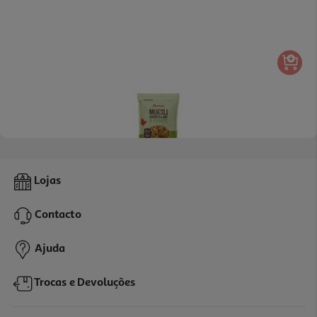
4.4
(5)
Cereais Auchan Muesli 5 Frutos 450g
Lojas
5.31 €/Kg
Contacto
2,39 €
Ajuda
Trocas e Devoluções