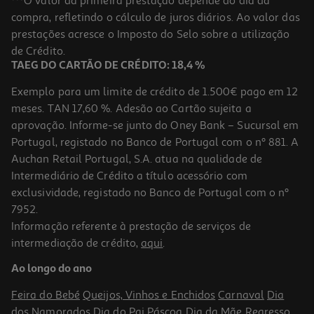
***O valor da primeira prestação depende do dia da
compra, refletindo o cálculo de juros diários. Ao valor das
5.89 €/Kg
prestações acresce o Imposto do Selo sobre a utilização
2,65 €
de Crédito.
TAEG DO CARTÃO DE CRÉDITO: 18,4 %
Exemplo para um limite de crédito de 1.500€ pago em 12
meses. TAN 17,60 %. Adesão ao Cartão sujeita a
aprovação. Informe-se junto do Oney Bank – Sucursal em
Portugal, registado no Banco de Portugal com o nº 881. A
Auchan Retail Portugal, S.A. atua na qualidade de
Intermediário de Crédito a título acessório com
exclusividade, registado no Banco de Portugal com o nº
7952.
Informação referente à prestação de serviços de
4.3
(8)
intermediação de crédito,
aqui
.
Cereais Auchan Muesli Chocolate De Leite 450g
Ao longo do ano
5.89 €/Kg
Feira do Bebé
Queijos, Vinhos e Enchidos
Carnaval
Dia
2,65 €
dos Namorados
Dia do Pai
Páscoa
Dia da Mãe
Regresso