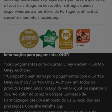
o local de entrega ou de recolha. Entregas apenas
disponíveis para o território de Portugal continental,
4.0
(11)
consulte mais informações
aqui
.
Cereais Auchan Muesli 3 Chocolates 450g
5.53 €/Kg
2,49 €
Informações para pagamentos ONEY
*para pagamentos com o Cartão Oney Auchan / Cartão
Oney Auchan+.
**Campanha Sem Juros para pagamentos com o Cartão
Oney Auchan / Cartão Oney Auchan+, em todos os
produtos assinalados na Loja de valor igual ou superior a
75€. Ao valor da compra acresce Comissão de
Formalização até 6% e Imposto do Selo, incluídos nas
prestações. Consulte detalhe
aqui
.
4.1
(13)
Cereais Auchan Muesli Chocolate Preto E Avelãs 450g