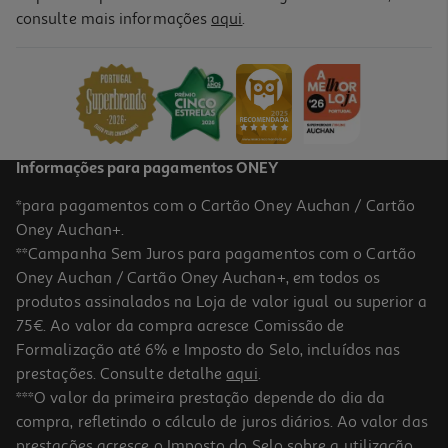
4.5
(2)
consulte mais informações
aqui
.
Granola Salutem Frutos Vermelhos 350g
15.11 €/Kg
5,29 €
Informações para pagamentos ONEY
*para pagamentos com o Cartão Oney Auchan / Cartão
Oney Auchan+.
**Campanha Sem Juros para pagamentos com o Cartão
Oney Auchan / Cartão Oney Auchan+, em todos os
produtos assinalados na Loja de valor igual ou superior a
75€. Ao valor da compra acresce Comissão de
Formalização até 6% e Imposto do Selo, incluídos nas
prestações. Consulte detalhe
aqui
.
4.8
(5)
Granola Cem Porcento Cereais Dourados 350g
***O valor da primeira prestação depende do dia da
compra, refletindo o cálculo de juros diários. Ao valor das
9.97 €/Kg
prestações acresce o Imposto do Selo sobre a utilização