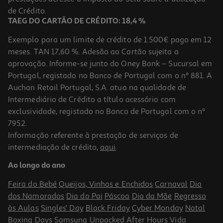
3,49 €
de Crédito.
TAEG DO CARTÃO DE CRÉDITO: 18,4 %
Exemplo para um limite de crédito de 1.500€ pago em 12
meses. TAN 17,60 %. Adesão ao Cartão sujeita a
aprovação. Informe-se junto do Oney Bank – Sucursal em
Portugal, registado no Banco de Portugal com o nº 881. A
Auchan Retail Portugal, S.A. atua na qualidade de
Intermediário de Crédito a título acessório com
exclusividade, registado no Banco de Portugal com o nº
7952.
Informação referente à prestação de serviços de
4.6
(5)
intermediação de crédito,
aqui
.
Granola Salutem Superior S/adição Açúcar 350g
Ao longo do ano
12.83 €/Kg
Feira do Bebé
Queijos, Vinhos e Enchidos
Carnaval
Dia
4,49 €
dos Namorados
Dia do Pai
Páscoa
Dia da Mãe
Regresso
às Aulas
Singles' Day
Black Friday
Cyber Monday
Natal
Boxing Days
Samsung Unpacked
After Hours
Vida