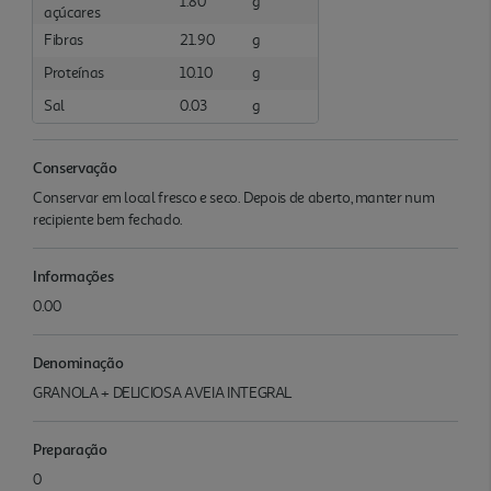
1.80
g
açúcares
Fibras
21.90
g
Proteínas
10.10
g
Sal
0.03
g
Conservação
Conservar em local fresco e seco. Depois de aberto, manter num
recipiente bem fechado.
Informações
0.00
Denominação
GRANOLA + DELICIOSA AVEIA INTEGRAL
Preparação
0