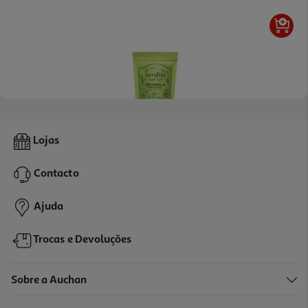
5.0
(6)
Granola Serramel Portuguesa 400g
Lojas
13.47 €/Kg
Contacto
5,39 €
Ajuda
Trocas e Devoluções
Sobre a Auchan