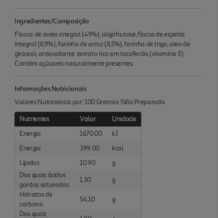
Ingredientes/Composição
Flocos de aveia integral (49%), oligofrutose, flocos de espelta
integral (8,9%), farinha de arroz (8,5%), farinha de trigo, oleo de
girassol, antioxidante: extrato rico em tocoferóis (vitamina E).
Contém açúcares naturalmente presentes.
Informações Nutricionais
Valores Nutricionais por: 100 Gramas :Não Preparado
Nutrientes
Valor
Unidade
Energia
1670.00
kJ
Energia
399.00
kcal
Lípidos
10.90
g
Dos quais ácidos
1.30
g
gordos saturados
Hidratos de
54.10
g
carbono
Dos quais