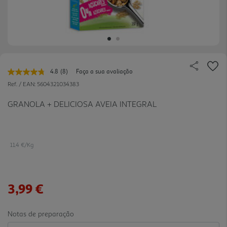
4.8
(8)
Faça a sua avaliação
Leu
8
Ref. / EAN:
5604321034383
avaliações.
Link
GRANOLA + DELICIOSA AVEIA INTEGRAL
para
a
mesma
página.
11.4 €/Kg
3,99 €
Notas de preparação