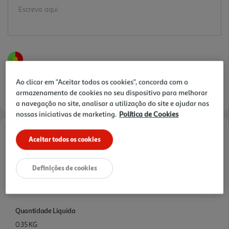
Ao clicar em "Aceitar todos os cookies", concorda com o
armazenamento de cookies no seu dispositivo para melhorar
a navegação no site, analisar a utilização do site e ajudar nas
nossas iniciativas de marketing.
Política de Cookies
Aceitar todos os cookies
Informações de Marketing
GRANOLA + DELICIOSA AVEIA INTEGRAL
Definições de cookies
Características
Quantidade Liquida
0.35 KG