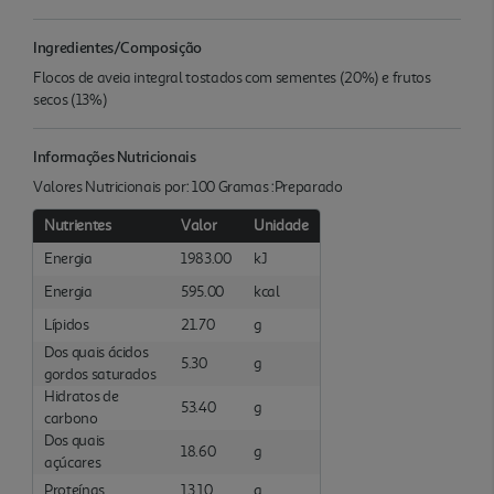
Ingredientes/Composição
Flocos de aveia integral tostados com sementes (20%) e frutos
secos (13%)
Informações Nutricionais
Valores Nutricionais por: 100 Gramas :Preparado
Nutrientes
Valor
Unidade
Energia
1983.00
kJ
Energia
595.00
kcal
Lípidos
21.70
g
Dos quais ácidos
5.30
g
gordos saturados
Hidratos de
53.40
g
carbono
Dos quais
18.60
g
açúcares
Proteínas
13.10
g