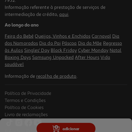
7952.
Informação referente à prestação de serviços de
4.7
(3)
intermediação de crédito,
aqui
.
Granola Cem Porcento Frutos Vermelhos 350g
Ao longo do ano
14.26 €/Kg
Feira do Bebé
Queijos, Vinhos e Enchidos
Carnaval
Dia
4,99 €
dos Namorados
Dia do Pai
Páscoa
Dia da Mãe
Regresso
às Aulas
Singles' Day
Black Friday
Cyber Monday
Natal
Boxing Days
Samsung Unpacked
After Hours
Vida
saudável
Informação de
recolha de produto
.
Política de Privacidade
Termos e Condições
Política de Cookies
Livro de reclamações
4.8
(5)
Granola Cem Porcento Cereais Dourados 350g
adicionar
© Auchan Retail Portugal