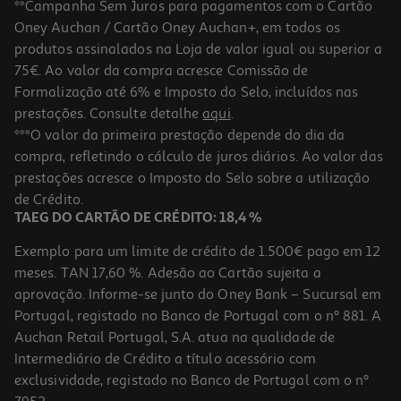
**Campanha Sem Juros para pagamentos com o Cartão
Oney Auchan / Cartão Oney Auchan+, em todos os
produtos assinalados na Loja de valor igual ou superior a
75€. Ao valor da compra acresce Comissão de
Formalização até 6% e Imposto do Selo, incluídos nas
prestações. Consulte detalhe
aqui
.
4.3
(4)
Granola Cem Porcento Aveia E Mel 1 Kg
***O valor da primeira prestação depende do dia da
compra, refletindo o cálculo de juros diários. Ao valor das
6.49 €/Kg
prestações acresce o Imposto do Selo sobre a utilização
6,49 €
de Crédito.
TAEG DO CARTÃO DE CRÉDITO: 18,4 %
Exemplo para um limite de crédito de 1.500€ pago em 12
meses. TAN 17,60 %. Adesão ao Cartão sujeita a
aprovação. Informe-se junto do Oney Bank – Sucursal em
Portugal, registado no Banco de Portugal com o nº 881. A
Auchan Retail Portugal, S.A. atua na qualidade de
Intermediário de Crédito a título acessório com
exclusividade, registado no Banco de Portugal com o nº