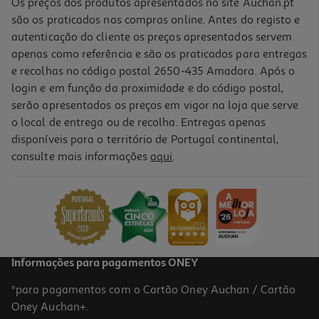
Os preços dos produtos apresentados no site Auchan.pt
são os praticados nas compras online. Antes do registo e
autenticação do cliente os preços apresentados servem
apenas como referência e são os praticados para entregas
e recolhas no código postal 2650-435 Amadora. Após o
login e em função da proximidade e do código postal,
serão apresentados os preços em vigor na loja que serve
o local de entrega ou de recolha. Entregas apenas
disponíveis para o território de Portugal continental,
consulte mais informações
aqui
.
Granola Cem Porcento Suprema Chocolate Branco 400g
14.98 €/Kg
5,99 €
Informações para pagamentos ONEY
*para pagamentos com o Cartão Oney Auchan / Cartão
Oney Auchan+.