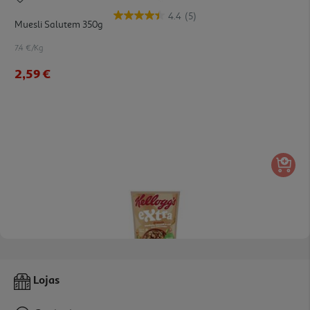
4.4
(5)
Muesli Salutem 350g
7.4 €/Kg
2,59 €
Granola Kellogg's Extra Fruto Secos 375g
Lojas
14.27 €/Kg