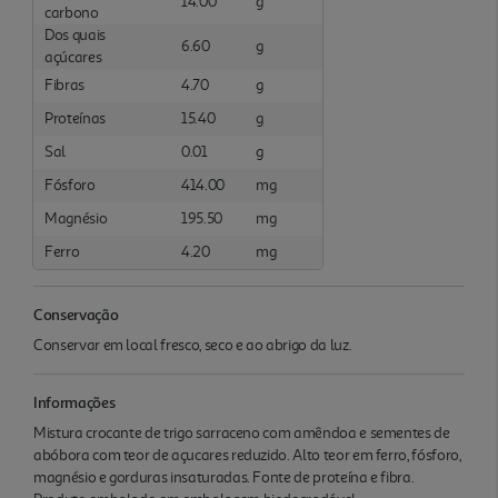
14.00
g
carbono
Dos quais
6.60
g
açúcares
Fibras
4.70
g
Proteínas
15.40
g
Sal
0.01
g
Fósforo
414.00
mg
Magnésio
195.50
mg
Ferro
4.20
mg
Conservação
Conservar em local fresco, seco e ao abrigo da luz.
Informações
Mistura crocante de trigo sarraceno com amêndoa e sementes de
abóbora com teor de açucares reduzido. Alto teor em ferro, fósforo,
magnésio e gorduras insaturadas. Fonte de proteína e fibra.