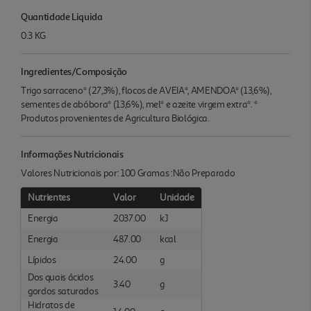
Quantidade Liquida
0.3 KG
Ingredientes/Composição
Trigo sarraceno* (27,3%), flocos de AVEIA*, AMENDOA* (13,6%),
sementes de abóbora* (13,6%), mel* e azeite virgem extra*. *
Produtos provenientes de Agricultura Biológica.
Informações Nutricionais
Valores Nutricionais por: 100 Gramas :Não Preparado
Nutrientes
Valor
Unidade
Energia
2037.00
kJ
Energia
487.00
kcal
Lípidos
24.00
g
Dos quais ácidos
3.40
g
gordos saturados
Hidratos de