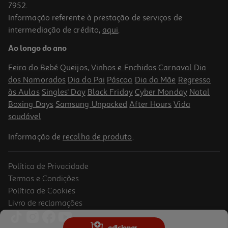
7952.
Informação referente à prestação de serviços de
4.5
(2)
intermediação de crédito,
aqui
.
Granola Origens Bio Proteica Crunchy Chocolate 275g
Ao longo do ano
13.93 €/Kg
Price reduced from
to
4,79 €
Feira do Bebé
Queijos, Vinhos e Enchidos
Carnaval
Dia
3,83 €
dos Namorados
Dia do Pai
Páscoa
Dia da Mãe
Regresso
Promoção
às Aulas
Singles' Day
Black Friday
Cyber Monday
Natal
Boxing Days
Samsung Unpacked
After Hours
Vida
saudável
Informação de
recolha de produto
.
Política de Privacidade
Termos e Condições
Política de Cookies
Livro de reclamações
5.0
(1)
Granola Seara Bio 300g
adicionar