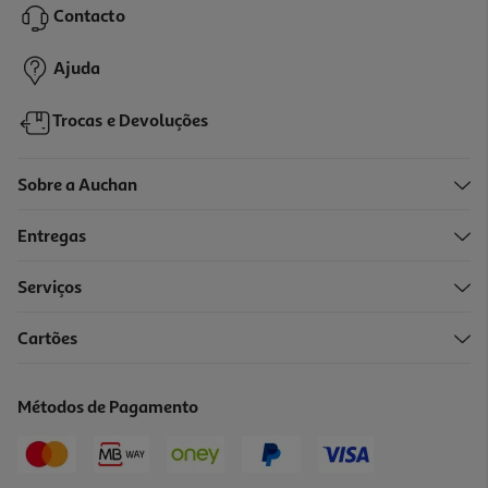
Contacto
3,99 €
Ajuda
Trocas e Devoluções
Sobre a Auchan
Entregas
Serviços
4.5
(2)
Cartões
Cereais Muesli Auchan Bio Frutos Secos E Coco 500 G
7.98 €/Kg
Métodos de Pagamento
3,99 €