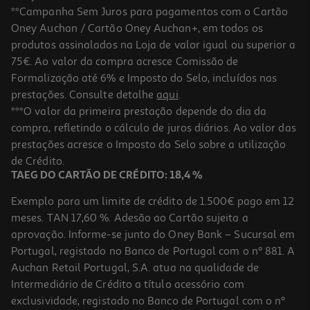
**Campanha Sem Juros para pagamentos com o Cartão
Oney Auchan / Cartão Oney Auchan+, em todos os
produtos assinalados na Loja de valor igual ou superior a
75€. Ao valor da compra acresce Comissão de
Formalização até 6% e Imposto do Selo, incluídos nas
prestações. Consulte detalhe
aqui
.
5.0
(1)
Granola Origens Chocolate Bio 300g
***O valor da primeira prestação depende do dia da
compra, refletindo o cálculo de juros diários. Ao valor das
16.63 €/Kg
prestações acresce o Imposto do Selo sobre a utilização
4,99 €
de Crédito.
TAEG DO CARTÃO DE CRÉDITO: 18,4 %
Exemplo para um limite de crédito de 1.500€ pago em 12
meses. TAN 17,60 %. Adesão ao Cartão sujeita a
aprovação. Informe-se junto do Oney Bank – Sucursal em
Portugal, registado no Banco de Portugal com o nº 881. A
Auchan Retail Portugal, S.A. atua na qualidade de
Intermediário de Crédito a título acessório com
-20%
exclusividade, registado no Banco de Portugal com o nº