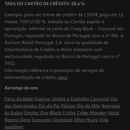
TAEG DO CARTÃO DE CRÉDITO: 18,4 %
Exemplo para um limite de crédito de 1.500€ pago em 12
meses. TAN 17,60 %. Adesão ao Cartão sujeita a
aprovação. Informe-se junto do Oney Bank – Sucursal em
Portugal, registado no Banco de Portugal com o nº 881. A
Auchan Retail Portugal, S.A. atua na qualidade de
Intermediário de Crédito a título acessório com
exclusividade, registado no Banco de Portugal com o nº
7952.
Informação referente à prestação de serviços de
4.4
(11)
intermediação de crédito,
aqui
.
Chocolate Em Pó Delta Original 300 G
Ao longo do ano
19.97 €/Kg
Feira do Bebé
Queijos, Vinhos e Enchidos
Carnaval
Dia
5,99 €
dos Namorados
Dia do Pai
Páscoa
Dia da Mãe
Regresso
às Aulas
Singles' Day
Black Friday
Cyber Monday
Natal
Boxing Days
Samsung Unpacked
After Hours
Vida
saudável