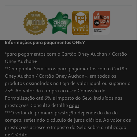
33 €/Kg
0,99 €
Informações para pagamentos ONEY
*para pagamentos com o Cartão Oney Auchan / Cartão
Oney Auchan+.
**Campanha Sem Juros para pagamentos com o Cartão
Oney Auchan / Cartão Oney Auchan+, em todos os
produtos assinalados na Loja de valor igual ou superior a
75€. Ao valor da compra acresce Comissão de
Formalização até 6% e Imposto do Selo, incluídos nas
prestações. Consulte detalhe
aqui
.
4.5
(2)
Achocolatado Polaretti Magic Milk Chocolate 30g
***O valor da primeira prestação depende do dia da
compra, refletindo o cálculo de juros diários. Ao valor das
33 €/Kg
prestações acresce o Imposto do Selo sobre a utilização
0,99 €
de Crédito.