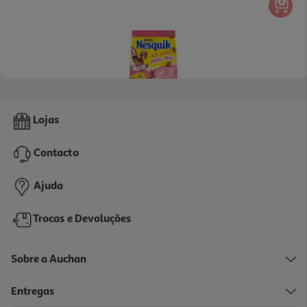
4.7
(6)
Achocolatado Nesquik Morango 350g
Lojas
15.69 €/Kg
Contacto
5,49 €
Ajuda
Trocas e Devoluções
Sobre a Auchan
Entregas