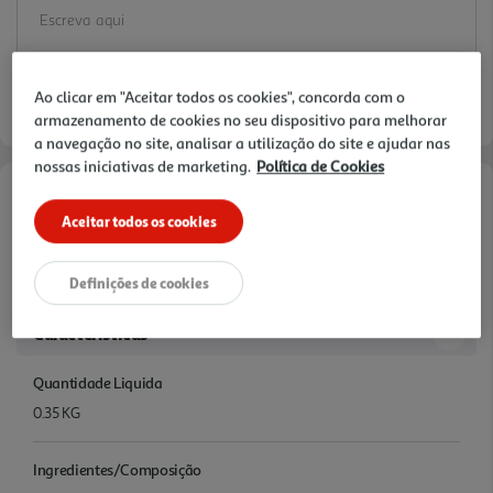
Ao clicar em "Aceitar todos os cookies", concorda com o
armazenamento de cookies no seu dispositivo para melhorar
a navegação no site, analisar a utilização do site e ajudar nas
nossas iniciativas de marketing.
Política de Cookies
Informações de Marketing
Aceitar todos os cookies
O preparado Nesquik dissolve-se instantaneamente no leite e
Definições de cookies
enriquece-o com um sabor delicioso a banana!
Características
Quantidade Liquida
0.35 KG
Ingredientes/Composição