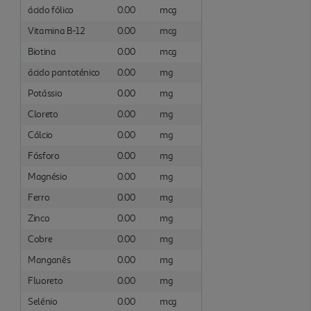
ácido fólico
0.00
mcg
Vitamina B-12
0.00
mcg
Biotina
0.00
mcg
ácido pantoténico
0.00
mg
Potássio
0.00
mg
Cloreto
0.00
mg
Cálcio
0.00
mg
Fósforo
0.00
mg
Magnésio
0.00
mg
Ferro
0.00
mg
Zinco
0.00
mg
Cobre
0.00
mg
Manganês
0.00
mg
Fluoreto
0.00
mg
Selénio
0.00
mcg