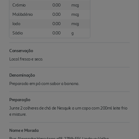
Crómio
0.00
mcg
Molibdénio
0.00
mcg
Iodo
0.00
mcg
Sódio
0.00
g
Conservação
Local fresco e seco.
Denominação
Preparado em pó com sabor a banana.
Preparação
Junte 2 colheres de chá de Nesquik a um copo com 200ml leite frio
e misture.
Nome e Morada
Rua Alexandre Herculano nº8, 2799-554 Linda-a-Velha