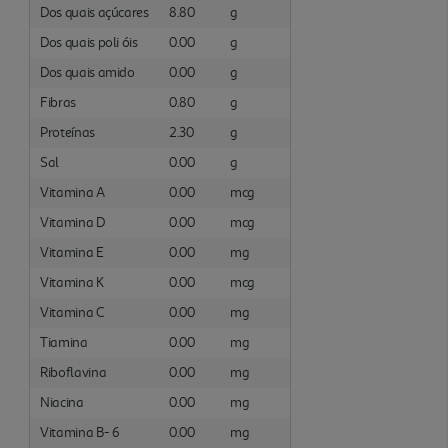
Dos quais açúcares
8.80
g
Dos quais poli óis
0.00
g
Dos quais amido
0.00
g
Fibras
0.80
g
Proteínas
2.30
g
Sal
0.00
g
Vitamina A
0.00
mcg
Vitamina D
0.00
mcg
Vitamina E
0.00
mg
Vitamina K
0.00
mcg
Vitamina C
0.00
mg
Tiamina
0.00
mg
Riboflavina
0.00
mg
Niacina
0.00
mg
Vitamina B- 6
0.00
mg