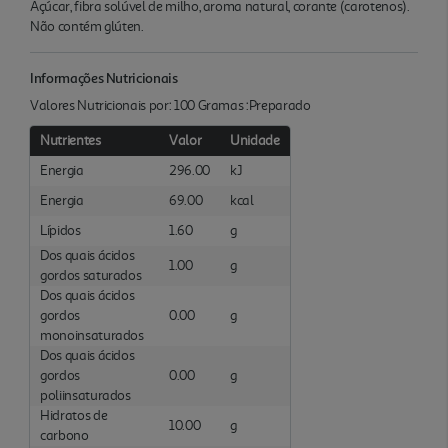
Açúcar, fibra solúvel de milho, aroma natural, corante (carotenos).
Não contém glúten.
Informações Nutricionais
Valores Nutricionais por: 100 Gramas :Preparado
Nutrientes
Valor
Unidade
Energia
296.00
kJ
Energia
69.00
kcal
Lípidos
1.60
g
Dos quais ácidos
1.00
g
gordos saturados
Dos quais ácidos
gordos
0.00
g
monoinsaturados
Dos quais ácidos
gordos
0.00
g
poliinsaturados
Hidratos de
10.00
g
carbono