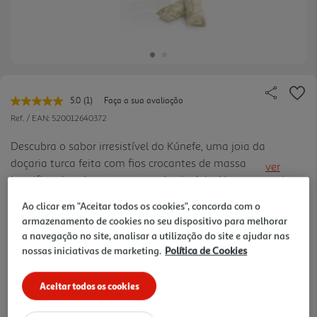
5.0
(1)
Faça a sua avaliação
Leu
uma
Ref. / EAN:
520012640372
avaliação.
Link
Descubra o sabor irresistível do Kúnefe, uma joia da
para
doçaria turca feita com fios crocantes de massa
a
ver
mesma
kataifi, recheados com massa de pistácio. Uma
mais
página.
combinação Única de texturas e sabores que
52.72 €/Kg
Ao clicar em "Aceitar todos os cookies", concorda com o
conquista os paladares mais exigentes.
armazenamento de cookies no seu dispositivo para melhorar
a navegação no site, analisar a utilização do site e ajudar nas
nossas iniciativas de marketing.
Política de Cookies
9,49 €
Aceitar todos os cookies
Notas de preparação