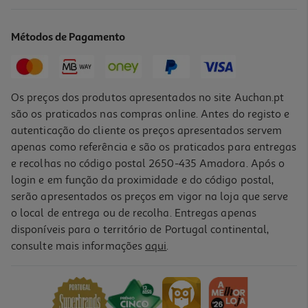
Chocolate De Leite Auchan Caramelo E Sal 100g
25.9 €/Kg
Métodos de Pagamento
2,59 €
Os preços dos produtos apresentados no site Auchan.pt
são os praticados nas compras online. Antes do registo e
autenticação do cliente os preços apresentados servem
apenas como referência e são os praticados para entregas
e recolhas no código postal 2650-435 Amadora. Após o
login e em função da proximidade e do código postal,
serão apresentados os preços em vigor na loja que serve
o local de entrega ou de recolha. Entregas apenas
disponíveis para o território de Portugal continental,
3.3
(3)
consulte mais informações
aqui
.
Chocolate De Leite Auchan C/amêndoas Passas De Uvas E Avelãs
180g
14.94 €/Kg
2,69 €