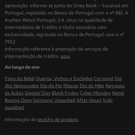
aprovação. Informe-se junto do Oney Bank – Sucursal em
Portugal, registado no Banco de Portugal com o nº 881. A
Auchan Retail Portugal, S.A. atua na qualidade de
Intermediário de Crédito a título acessório com
exclusividade, registado no Banco de Portugal com o nº
7952.
Informação referente à prestação de serviços de
4.0
(1)
intermediação de crédito,
aqui
.
Chocolate Cadbury De Leite Wholenut 120g
Ao longo do ano
37.42 €/Kg
Feira do Bebé
Queijos, Vinhos e Enchidos
Carnaval
Dia
4,49 €
dos Namorados
Dia do Pai
Páscoa
Dia da Mãe
Regresso
às Aulas
Singles' Day
Black Friday
Cyber Monday
Natal
Boxing Days
Samsung Unpacked
After Hours
Vida
saudável
Informação de
recolha de produto
.