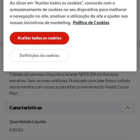
Ao clicar em "Aceitar todos os cookies", concorda com o
armazenamento de cookies no seu dispositivo para melhorar
a navegação no site, analisar a utilização do site e ajudar nas
nossas iniciativas de marketing.
Política de Cookies
Aceitar todos os cookies
Definições de cookies
Informações de Marketing
Tablete de cremoso chocolato de leite NESTLÉ® em formato
extrafino. Sem aromas artificiais. Produzido com leite fresco colhido
diariamente e com cacau sustentável proveniente do Nestlé Cocoa
Plan.
Características
Quantidade Liquida
0.05 KG