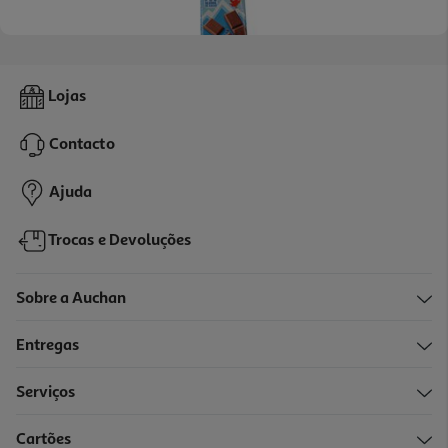
3.8
(12)
Chocolate De Leite Auchan Cultivamos O Bom Dos Alpes 100g
Lojas
9.5 €/Kg
Contacto
0,95 €
Ajuda
Trocas e Devoluções
Sobre a Auchan
Entregas
Serviços
5.0
(5)
Cartões