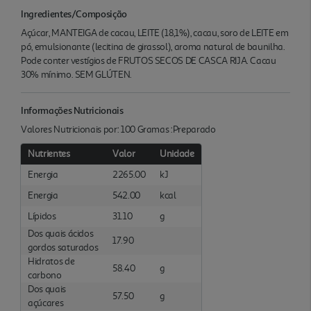
Ingredientes/Composição
Açúcar, MANTEIGA de cacau, LEITE (18,1%), cacau, soro de LEITE em
pó, emulsionante (lecitina de girassol), aroma natural de baunilha.
Pode conter vestígios de FRUTOS SECOS DE CASCA RIJA. Cacau
30% mínimo. SEM GLÚTEN.
Informações Nutricionais
Valores Nutricionais por: 100 Gramas :Preparado
Nutrientes
Valor
Unidade
Energia
2265.00
kJ
Energia
542.00
kcal
Lípidos
31.10
g
Dos quais ácidos
17.90
gordos saturados
Hidratos de
58.40
g
carbono
Dos quais
57.50
g
açúcares