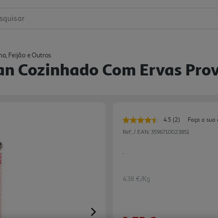
squisar
ha, Feijão e Outros
n Cozinhado Com Ervas Pro
4.5
(2)
Faça a sua 
Leu
2
Ref. / EAN:
3596710023851
avaliações.
Link
.
para
a
mesma
página.
4.38 €/Kg
Next