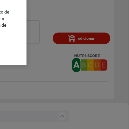
to de
r a
a de
adicionar