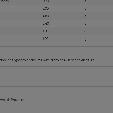
urados
0.20
g
5.00
g
4.80
g
2.40
g
1.30
g
1.00
g
ervar no frigorífico e consumir num prazo de 48 h após a abertura.
rvas de Provença.