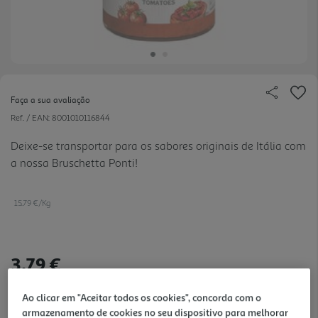
Faça a sua avaliação
Ref. / EAN:
8001010116844
Deixe-se transportar para os sabores originais de Itália com
a nossa Bruschetta Ponti!
15.79 €/Kg
3,79 €
Ao clicar em "Aceitar todos os cookies", concorda com o
Notas de preparação
armazenamento de cookies no seu dispositivo para melhorar