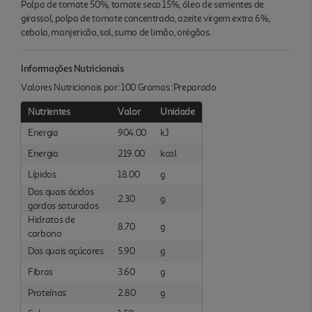
Polpa de tomate 50%, tomate seco 15%, óleo de sementes de
girassol, polpa de tomate concentrado, azeite virgem extra 6%,
cebola, manjericão, sal, sumo de limão, orégãos.
Informações Nutricionais
Valores Nutricionais por: 100 Gramas :Preparado
Nutrientes
Valor
Unidade
Energia
904.00
kJ
Energia
219.00
kcal
Lípidos
18.00
g
Dos quais ácidos
2.30
g
gordos saturados
Hidratos de
8.70
g
carbono
Dos quais açúcares
5.90
g
Fibras
3.60
g
Proteínas
2.80
g