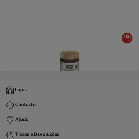
Bruschetta Ponti Azeitona Preta 130g
Lojas
29.15 €/Kg
Contacto
3,79 €
Ajuda
Trocas e Devoluções