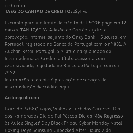
1,10 €
de Crédito.
Promoção
TAEG DO CARTÃO DE CRÉDITO: 18,4 %
Exemplo para um limite de crédito de 1.500€ pago em 12
meses. TAN 17,60 %. Adesão ao Cartão sujeita a
aprovação. Informe-se junto do Oney Bank – Sucursal em
Portugal, registado no Banco de Portugal com o nº 881. A
Auchan Retail Portugal, S.A. atua na qualidade de
Intermediário de Crédito a título acessório com
exclusividade, registado no Banco de Portugal com o nº
7952.
Informação referente à prestação de serviços de
3.7
(3)
intermediação de crédito,
aqui
.
Patê Atum Bocadelia 180g
Ao longo do ano
16.06 €/Kg
Feira do Bebé
Queijos, Vinhos e Enchidos
Carnaval
Dia
2,89 €
dos Namorados
Dia do Pai
Páscoa
Dia da Mãe
Regresso
às Aulas
Singles' Day
Black Friday
Cyber Monday
Natal
Boxing Days
Samsung Unpacked
After Hours
Vida