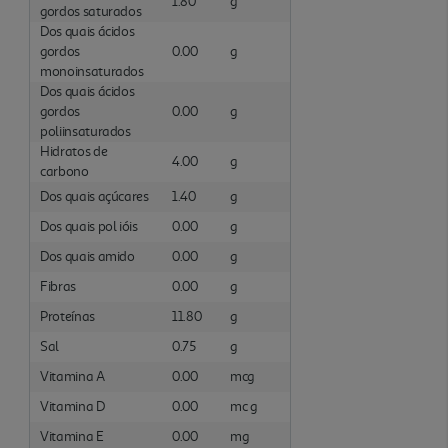
1.80
g
gordos saturados
Dos quais ácidos
gordos
0.00
g
monoinsaturados
Dos quais ácidos
gordos
0.00
g
poliinsaturados
Hidratos de
4.00
g
carbono
Dos quais açúcares
1.40
g
Dos quais pol ióis
0.00
g
Dos quais amido
0.00
g
Fibras
0.00
g
Proteínas
11.80
g
Sal
0.75
g
Vitamina A
0.00
mcg
Vitamina D
0.00
mc g
Vitamina E
0.00
mg