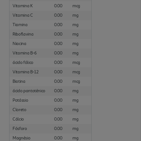
Vitamina K
0.00
mcg
Vitamina C
0.00
mg
Tiamina
0.00
mg
Riboflavina
0.00
mg
Niacina
0.00
mg
Vitamina B-6
0.00
mg
ácido fólico
0.00
mcg
Vitamina B-12
0.00
mcg
Biotina
0.00
mcg
ácido pantoténico
0.00
mg
Potássio
0.00
mg
Cloreto
0.00
mg
Cálcio
0.00
mg
Fósforo
0.00
mg
Magnésio
0.00
mg