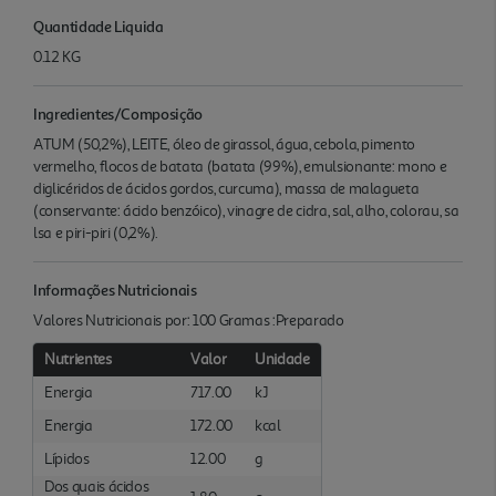
Quantidade Liquida
0.12 KG
Ingredientes/Composição
ATUM (50,2%), LEITE, óleo de girassol, água, cebola, pimento
vermelho, flocos de batata (batata (99%), emulsionante: mono e
diglicéridos de ácidos gordos, curcuma), massa de malagueta
(conservante: ácido benzóico), vinagre de cidra, sal, alho, colorau, sa
lsa e piri-piri (0,2%).
Informações Nutricionais
Valores Nutricionais por: 100 Gramas :Preparado
Nutrientes
Valor
Unidade
Energia
717.00
kJ
Energia
172.00
kcal
Lípidos
12.00
g
Dos quais ácidos