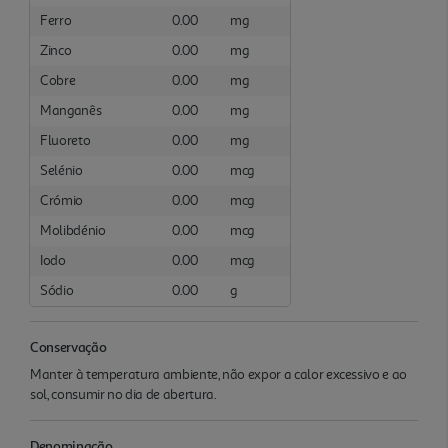
Ferro
0.00
mg
Zinco
0.00
mg
Cobre
0.00
mg
Manganês
0.00
mg
Fluoreto
0.00
mg
Selénio
0.00
mcg
Crómio
0.00
mcg
Molibdénio
0.00
mcg
Iodo
0.00
mcg
Sódio
0.00
g
Conservação
Manter à temperatura ambiente, não expor a calor excessivo e ao
sol, consumir no dia de abertura.
Denominação