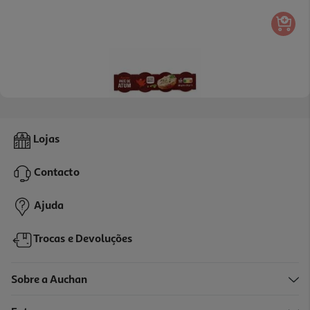
Paté De Atum Auchan 4*22g
Lojas
15.8 €/Kg
Contacto
1,39 €
Ajuda
Trocas e Devoluções
Sobre a Auchan