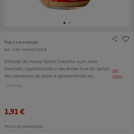
Faça a sua avaliação
Ref. / EAN:
5604450260431
Entrada da marca Santa Catarina num novo
mercado, capitalizando o seu know-how do sector
ver
das conservas de atum e apresentando ao
mais
consumidor,um produto diferenciado ao nível da
15.92 €/Kg
textura e consistência.
1,91 €
Notas de preparação