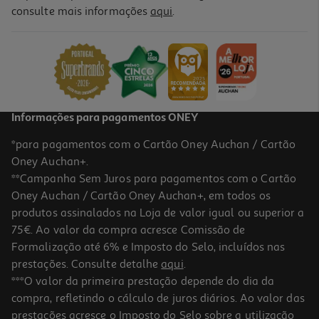
consulte mais informações
aqui
.
Paté De Atum Santa Catarina 120g
15.92 €/Kg
1,91 €
Informações para pagamentos ONEY
*para pagamentos com o Cartão Oney Auchan / Cartão
Oney Auchan+.
**Campanha Sem Juros para pagamentos com o Cartão
Oney Auchan / Cartão Oney Auchan+, em todos os
-12%
produtos assinalados na Loja de valor igual ou superior a
75€. Ao valor da compra acresce Comissão de
Formalização até 6% e Imposto do Selo, incluídos nas
prestações. Consulte detalhe
aqui
.
5.0
(2)
Paté Cpa De Atum 4x22g
***O valor da primeira prestação depende do dia da
compra, refletindo o cálculo de juros diários. Ao valor das
12.5 €/un
Price reduced from
to
prestações acresce o Imposto do Selo sobre a utilização
1,25 €