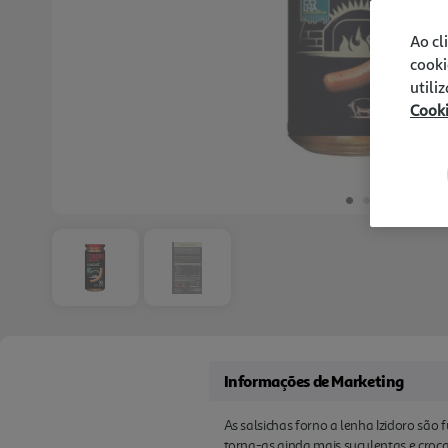
Ao cl
cooki
utili
Cook
Informações de Marketing
As salsichas forno a lenha Izidoro são
torna-as ainda mais suculentas e crocan