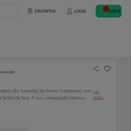
FAVORITOS
LOGIN
0,00 €
 avaliação
Izidoro são fumadas de forma tradicional, com
ver
mais
 lenha de faia. A sua composição cárnica
uculentas e crocantes. - No prato ou no pão