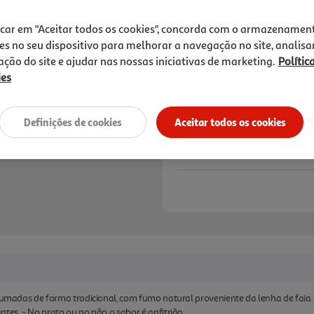
4,69 €
icar em "Aceitar todos os cookies", concorda com o armazenamen
Notas de preparação
es no seu dispositivo para melhorar a navegação no site, analisa
zação do site e ajudar nas nossas iniciativas de marketing.
Polític
ies
Definições de cookies
Aceitar todos os cookies
 fumadas de forma tradicional, com fumo natural proveniente da lenha de faia
tes. - No prato ou no pão o sabor é anfitrião.