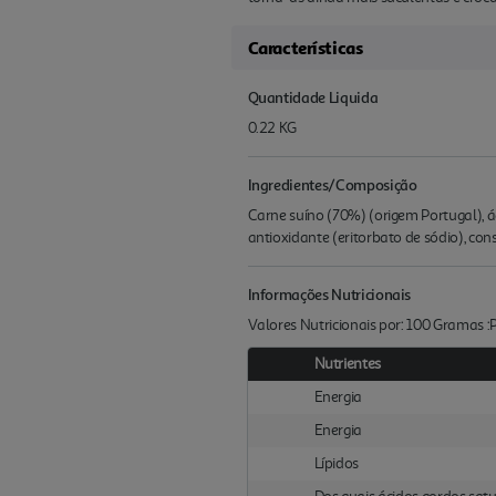
Características
Quantidade Liquida
0.22 KG
Ingredientes/Composição
Carne suíno (70%) (origem Portugal), ág
antioxidante (eritorbato de sódio), con
Informações Nutricionais
Valores Nutricionais por: 100 Gramas 
Nutrientes
Energia
Energia
Lípidos