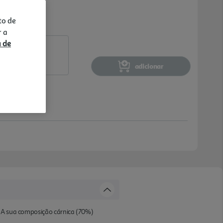
to de
r a
a de
adicionar
. A sua composição cárnica (70%)