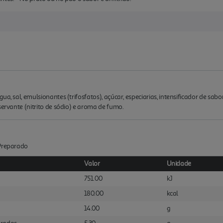
ua, sal, emulsionantes (trifosfatos), açúcar, especiarias, intensificador de sa
servante (nitrito de sódio) e aroma de fumo.
:Preparado
Valor
Unidade
751.00
kJ
180.00
kcal
14.00
g