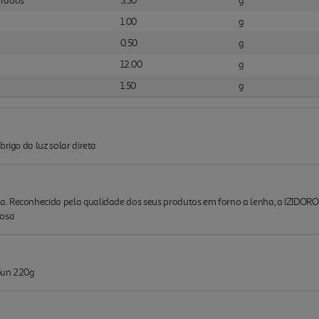
urados
5.30
g
1.00
g
0.50
g
12.00
g
1.50
g
brigo da luz solar direta
. Reconhecida pela qualidade dos seus produtos em forno a lenha, a IZIDORO
rosa
5un 220g