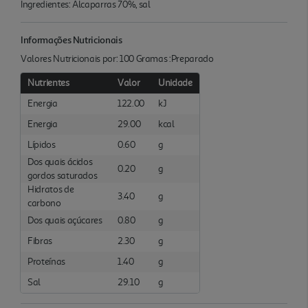
Ingredientes: Alcaparras 70%, sal
Informações Nutricionais
Valores Nutricionais por: 100 Gramas :Preparado
Nutrientes
Valor
Unidade
Energia
122.00
kJ
Energia
29.00
kcal
Lípidos
0.60
g
Dos quais ácidos
0.20
g
gordos saturados
Hidratos de
3.40
g
carbono
Dos quais açúcares
0.80
g
Fibras
2.30
g
Proteínas
1.40
g
Sal
29.10
g