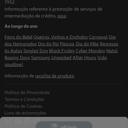
7952.
Informação referente à prestação de serviços de
intermediação de crédito,
aqui
.
Ao longo do ano
Feira do Bebé
Queijos, Vinhos e Enchidos
Carnaval
Dia
dos Namorados
Dia do Pai
Páscoa
Dia da Mãe
Regresso
às Aulas
Singles' Day
Black Friday
Cyber Monday
Natal
Boxing Days
Samsung Unpacked
After Hours
Vida
saudável
Informação de
recolha de produto
.
Política de Privacidade
Termos e Condições
Política de Cookies
Livro de reclamações
adicionar