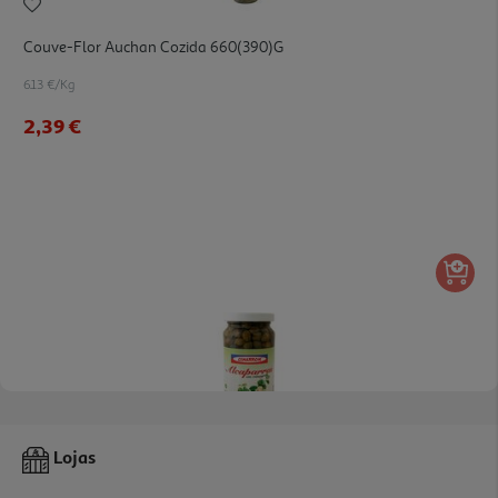
Couve-Flor Auchan Cozida 660(390)g
6.13 €/Kg
2,39 €
4.3
(6)
Alcaparras Cimarrom 250(140)g
Lojas
16.36 €/Kg