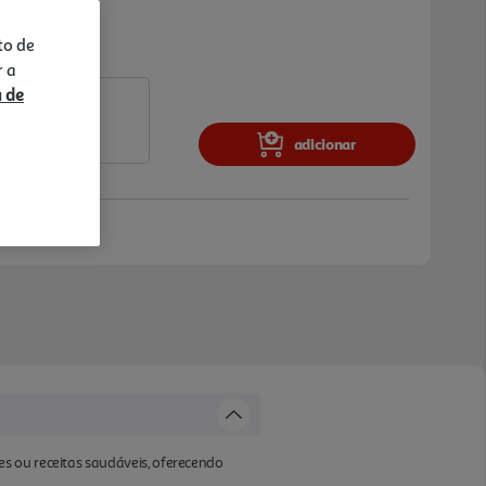
to de
r a
a de
adicionar
s ou receitas saudáveis, oferecendo