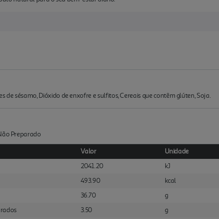
s de sésamo, Dióxido de enxofre e sulfitos, Cereais que contêm glúten, Soja.
:Não Preparado
Valor
Unidade
2041.20
kJ
493.90
kcal
36.70
g
urados
3.50
g