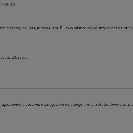
A 200 G
a na sopa, iogurtes, sumos e leite. È um excelente ingrediente a considerar nas
eires, 23, Seixal
rtigo. Devido a possíveis alterações de embalagens e/ou rótulos, deverá cons