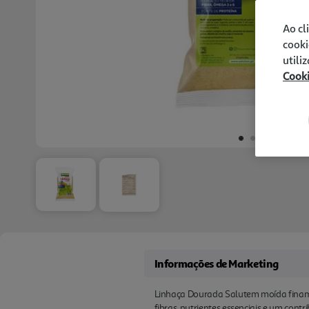
Ao cl
cooki
utili
Cook
Informações de Marketing
Linhaça Dourada Salutem moída finamen
fibras, nutrientes essenciais e um cont