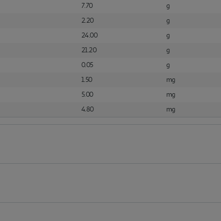
7.70
g
2.20
g
24.00
g
21.20
g
0.05
g
1.50
mg
5.00
mg
4.80
mg