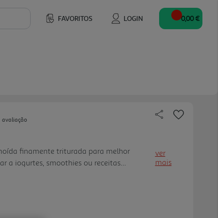
FAVORITOS
LOGIN
0,00 €
 avaliação
oída finamente triturada para melhor
ver
mais
ar a iogurtes, smoothies ou receitas
, nutrientes essenciais e um contributo
 diário.