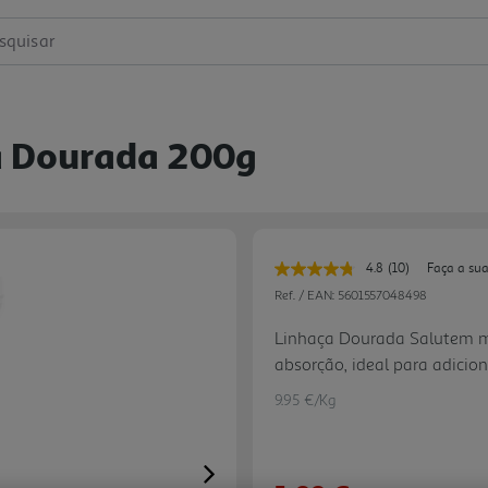
squisar
a Dourada 200g
4.8
(10)
Faça a sua
Leu
10
Ref. / EAN:
5601557048498
avaliações.
Link
Linhaça Dourada Salutem m
para
absorção, ideal para adicion
a
mesma
saudáveis, oferecendo fibras
página.
9.95 €/Kg
natural para o seu bem-estar
Next