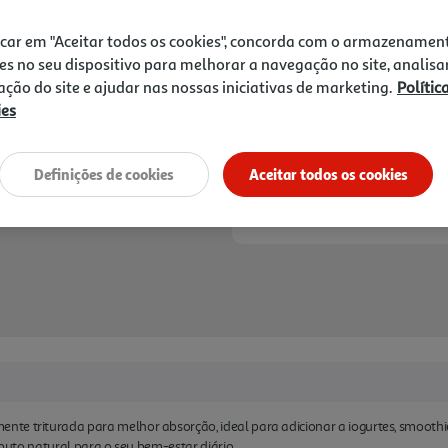
1,99 €
icar em "Aceitar todos os cookies", concorda com o armazenamen
Notas de preparação
es no seu dispositivo para melhorar a navegação no site, analisa
zação do site e ajudar nas nossas iniciativas de marketing.
Polític
ies
Definições de cookies
Aceitar todos os cookies
te triturada para melhor absorção, ideal para adicionar a iogurtes, smoothie
ributo natural para o seu bem-estar diário.