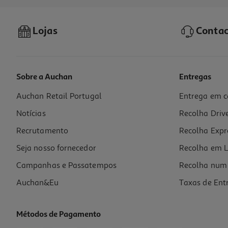
Lojas
Contac
Sobre a Auchan
Entregas
Auchan Retail Portugal
Entrega em c
Farinha Salutem Centeio Integral 500g
Notícias
Recolha Driv
2.98 €/Kg
Recrutamento
Recolha Expr
1,49 €
Seja nosso fornecedor
Recolha em L
Campanhas e Passatempos
Recolha num 
Auchan&Eu
Taxas de Ent
Métodos de Pagamento