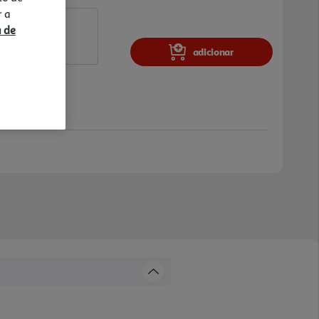
r a
a de
adicionar