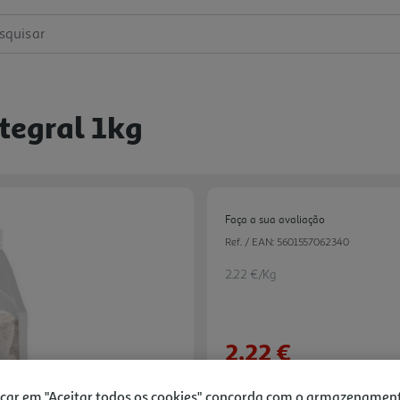
squisar
tegral 1kg
Faça a sua avaliação
Ref. / EAN:
5601557062340
2.22 €/Kg
2,22 €
Notas de preparação
icar em "Aceitar todos os cookies", concorda com o armazenamen
Next