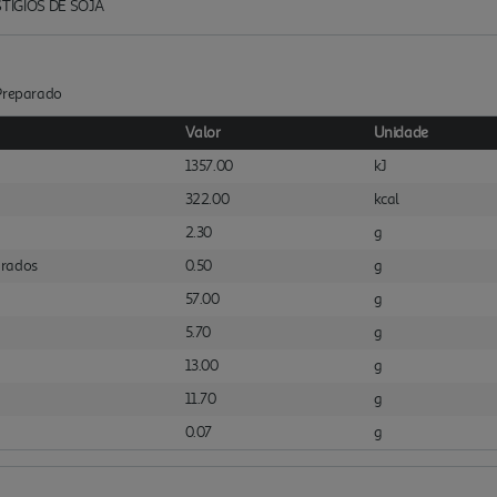
ÍGIOS DE SOJA
:Preparado
Valor
Unidade
1357.00
kJ
322.00
kcal
2.30
g
urados
0.50
g
57.00
g
5.70
g
13.00
g
11.70
g
0.07
g