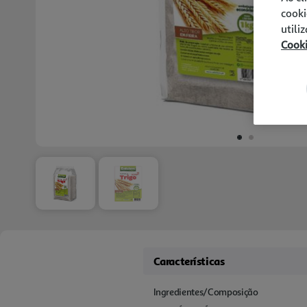
cooki
utili
Cook
Características
Ingredientes/Composição