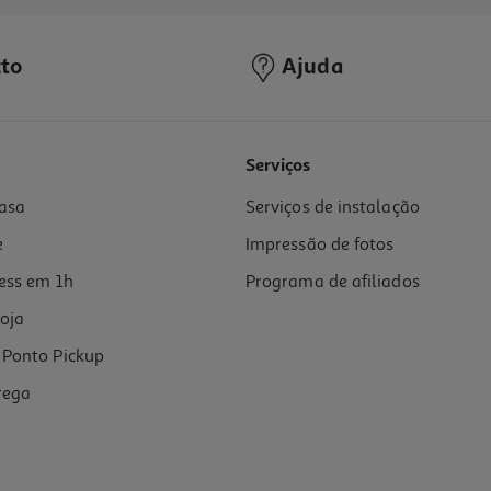
to
Ajuda
5.0
(4)
Serviços
asa
Serviços de instalação
e
Impressão de fotos
ess em 1h
Programa de afiliados
oja
Ponto Pickup
rega