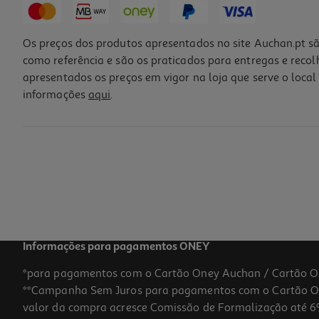
Os preços dos produtos apresentados no site Auchan.pt sã
como referência e são os praticados para entregas e reco
apresentados os preços em vigor na loja que serve o local 
informações
aqui
.
Farinha Integral Espiga 500g
2.54 €/Kg
1,27 €
Informações para pagamentos ONEY
*para pagamentos com o Cartão Oney Auchan / Cartão O
**Campanha Sem Juros para pagamentos com o Cartão Oney
valor da compra acresce Comissão de Formalização até 6%