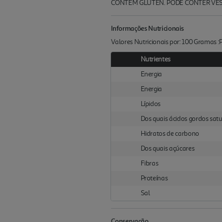
CONTÉM GLÚTEN. PODE CONTER VEST
Informações Nutricionais
Valores Nutricionais por: 100 Gramas 
Nutrientes
Energia
Energia
Lípidos
Dos quais ácidos gordos sat
Hidratos de carbono
Dos quais açúcares
Fibras
Proteínas
Sal
Conservação