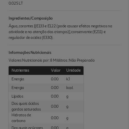
0.025 LT
Ingredientes/Composição
Água, corantes [(E133 e E122 (pode causar efeitos negativos na
atividade e na atenção das crianças)], conservante (E211) e
regulador de acidez (E330).
Informações Nutricionais
Valores Nutricionais por: 8 Mililitros :Não Preparado
Nutrientes
Valor
Unidade
Energia
0.00
kJ
Energia
0.00
kcal
Lípidos
0.00
g
Dos quais ácidos
0.00
g
gordos saturados
Hidratos de
0.00
g
carbono
Dos quais açúcares
0.00
g