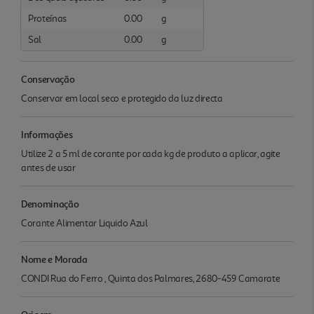
Proteínas
0.00
g
Sal
0.00
g
Conservação
Conservar em local seco e protegido da luz directa
Informações
Utilize 2 a 5 ml de corante por cada kg de produto a aplicar, agite
antes de usar
Denominação
Corante Alimentar Liquido Azul
Nome e Morada
CONDI Rua do Ferro , Quinta dos Palmares, 2680-459 Camarate