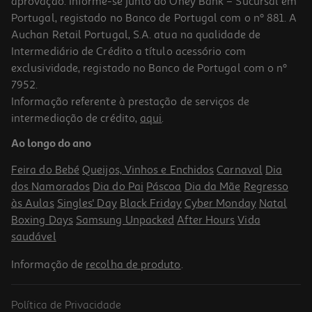
aprovação. Informe-se junto do Oney Bank – Sucursal em
Portugal, registado no Banco de Portugal com o nº 881. A
Auchan Retail Portugal, S.A. atua na qualidade de
Intermediário de Crédito a título acessório com
exclusividade, registado no Banco de Portugal com o nº
7952.
Informação referente à prestação de serviços de
5.0
(2)
intermediação de crédito,
aqui
.
Aroma Condi Baunilha Pó 12 G
Ao longo do ano
99.17 €/Kg
Feira do Bebé
Queijos, Vinhos e Enchidos
Carnaval
Dia
1,19 €
dos Namorados
Dia do Pai
Páscoa
Dia da Mãe
Regresso
às Aulas
Singles' Day
Black Friday
Cyber Monday
Natal
Boxing Days
Samsung Unpacked
After Hours
Vida
saudável
Informação de
recolha de produto
.
Política de Privacidade