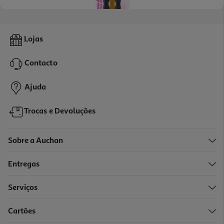
5.0
(2)
Corantes Vahiné Azul Amarelo E Vermelho 3x6ml
Lojas
149.44 €/Kg
Contacto
2,69 €
Ajuda
Trocas e Devoluções
Sobre a Auchan
Entregas
Serviços
5.0
(2)
Cartões
Corante Líquido Condi Vermelho 25 Ml