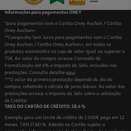
Informações para pagamentos ONEY
*para pagamentos com o Cartão Oney Auchan / Cartão
Oney Auchan+.
**Campanha Sem Juros para pagamentos com o Cartão
Oney Auchan / Cartão Oney Auchan+, em todos os
produtos assinalados na Loja de valor igual ou superior a
75€. Ao valor da compra acresce Comissão de
Formalização até 6% e Imposto do Selo, incluídos nas
prestações. Consulte detalhe
aqui
.
Aroma Condi Líquido Morango 25 Ml
***O valor da primeira prestação depende do dia da
compra, refletindo o cálculo de juros diários. Ao valor das
65.6 €/Lt
prestações acresce o Imposto do Selo sobre a utilização
1,64 €
de Crédito.
TAEG DO CARTÃO DE CRÉDITO: 18,4 %
Exemplo para um limite de crédito de 1.500€ pago em 12
meses. TAN 17,60 %. Adesão ao Cartão sujeita a