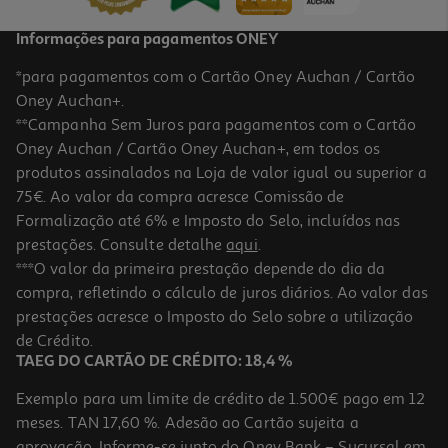
Informações para pagamentos ONEY
*para pagamentos com o Cartão Oney Auchan / Cartão
Oney Auchan+.
**Campanha Sem Juros para pagamentos com o Cartão
Oney Auchan / Cartão Oney Auchan+, em todos os
produtos assinalados na Loja de valor igual ou superior a
75€. Ao valor da compra acresce Comissão de
Formalização até 6% e Imposto do Selo, incluídos nas
prestações. Consulte detalhe
aqui
.
5.0
(1)
Leite Mimosa Condensado Tradicional 397g
***O valor da primeira prestação depende do dia da
compra, refletindo o cálculo de juros diários. Ao valor das
6.78 €/Kg
prestações acresce o Imposto do Selo sobre a utilização
2,69 €
de Crédito.
TAEG DO CARTÃO DE CRÉDITO: 18,4 %
Exemplo para um limite de crédito de 1.500€ pago em 12
meses. TAN 17,60 %. Adesão ao Cartão sujeita a
aprovação. Informe-se junto do Oney Bank – Sucursal em