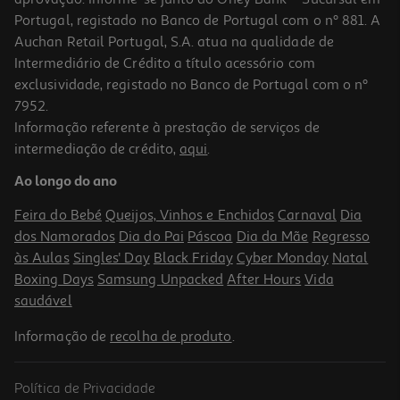
Portugal, registado no Banco de Portugal com o nº 881. A
Auchan Retail Portugal, S.A. atua na qualidade de
Intermediário de Crédito a título acessório com
exclusividade, registado no Banco de Portugal com o nº
7952.
Informação referente à prestação de serviços de
4.8
(9)
intermediação de crédito,
aqui
.
Leite Nestlé Condensado Cozido 397g
Ao longo do ano
5.89 €/Kg
Feira do Bebé
Queijos, Vinhos e Enchidos
Carnaval
Dia
2,34 €
dos Namorados
Dia do Pai
Páscoa
Dia da Mãe
Regresso
às Aulas
Singles' Day
Black Friday
Cyber Monday
Natal
Boxing Days
Samsung Unpacked
After Hours
Vida
saudável
Informação de
recolha de produto
.
Política de Privacidade