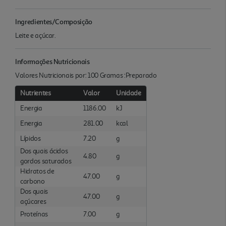
Ingredientes/Composição
Leite e açúcar.
Informações Nutricionais
Valores Nutricionais por: 100 Gramas :Preparado
Nutrientes
Valor
Unidade
Energia
1186.00
kJ
Energia
281.00
kcal
Lípidos
7.20
g
Dos quais ácidos
4.80
g
gordos saturados
Hidratos de
47.00
g
carbono
Dos quais
47.00
g
açúcares
Proteínas
7.00
g