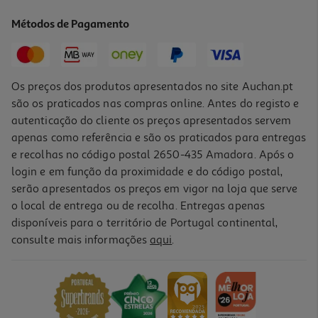
4.39 €/Kg
Métodos de Pagamento
1,69 €
Os preços dos produtos apresentados no site Auchan.pt
são os praticados nas compras online. Antes do registo e
autenticação do cliente os preços apresentados servem
apenas como referência e são os praticados para entregas
e recolhas no código postal 2650-435 Amadora. Após o
login e em função da proximidade e do código postal,
serão apresentados os preços em vigor na loja que serve
o local de entrega ou de recolha. Entregas apenas
disponíveis para o território de Portugal continental,
4.8
(78)
consulte mais informações
aqui
.
Leite Auchan Condensado 397g
3.5 €/Kg
1,39 €