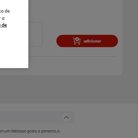
to de
r a
a de
adicionar
m um delicioso gosto a pimento, o