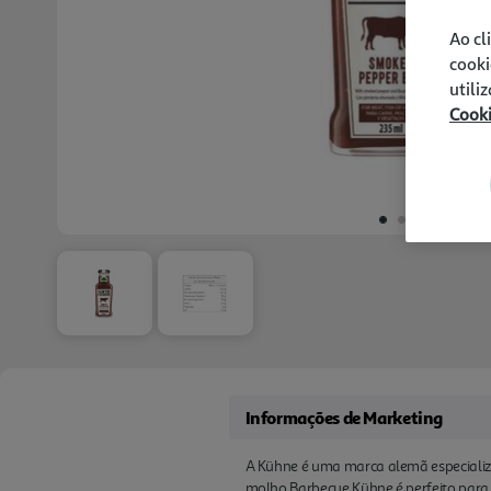
Ao cl
cooki
utili
Cook
Informações de Marketing
A Kühne é uma marca alemã especializa
molho Barbecue Kühne é perfeito para 