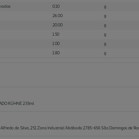
urados
0.10
g
26.00
g
20.00
g
1.50
g
1.00
g
1.80
g
ADO KÜHNE 235ml
 Alfredo da Silva, 251 Zona Industrial Abóboda 2785-656 São Domingos de R