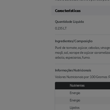
Características
Quantidade Liquida
0.235 LT
Ingredientes/Composição
Puré de tomate, açúcar, cebolas, vina
maçã, sal, xarope de açúcar carameliza
cebola, especiarias, fumo.
Informações Nutricionais
Valores Nutricionais por: 100 Gramas 
Nutrientes
Energia
Energia
Lípidos