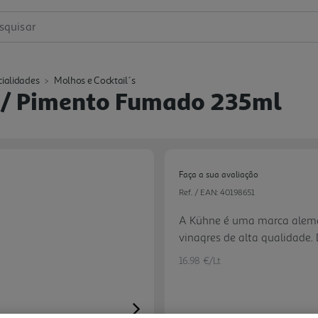
squisar
cialidades
Molhos e Cocktail´s
C/ Pimento Fumado 235ml
Faça a sua avaliação
Ref. / EAN:
40198651
A Kühne é uma marca alemã
vinagres de alta qualidade.
pimento, o molho Barbecue 
16.98 €/Lt
carnes nos seus pratos prefe
Next