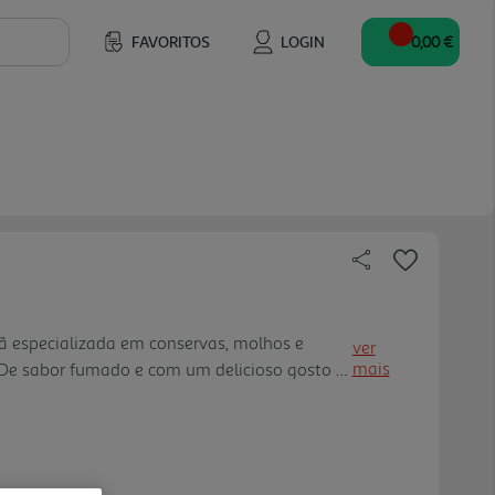
FAVORITOS
LOGIN
0,00 €
 especializada em conservas, molhos e
ver
mais
 De sabor fumado e com um delicioso gosto a
Kühne é perfeito para acompanhar as suas
ridos!