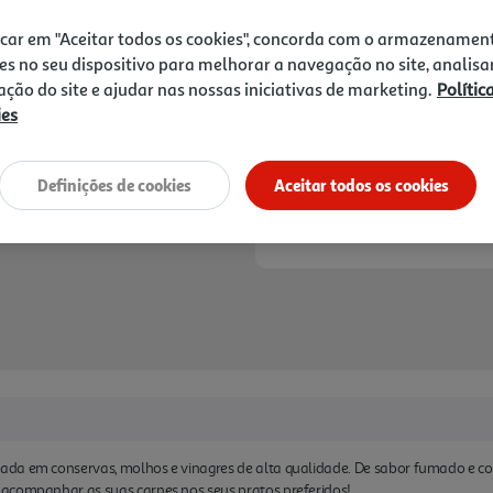
3,99 €
icar em "Aceitar todos os cookies", concorda com o armazenamen
Notas de preparação
es no seu dispositivo para melhorar a navegação no site, analisa
zação do site e ajudar nas nossas iniciativas de marketing.
Polític
ies
Definições de cookies
Aceitar todos os cookies
da em conservas, molhos e vinagres de alta qualidade. De sabor fumado e co
acompanhar as suas carnes nos seus pratos preferidos!