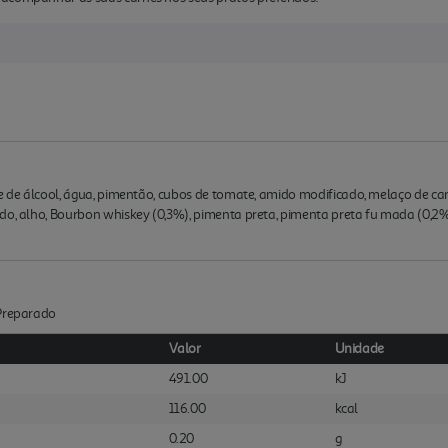
gre de álcool, água, pimentão, cubos de tomate, amido modificado, melaço de 
do, alho, Bourbon whiskey (0,3%), pimenta preta, pimenta preta fu mada (0,2%
:Preparado
Valor
Unidade
491.00
kJ
116.00
kcal
0.20
g