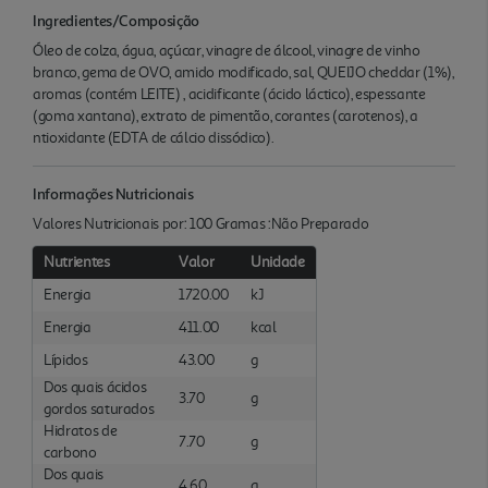
Ingredientes/Composição
Óleo de colza, água, açúcar, vinagre de álcool, vinagre de vinho
branco, gema de OVO, amido modificado, sal, QUEIJO cheddar (1%),
aromas (contém LEITE) , acidificante (ácido láctico), espessante
(goma xantana), extrato de pimentão, corantes (carotenos), a
ntioxidante (EDTA de cálcio dissódico).
Informações Nutricionais
Valores Nutricionais por: 100 Gramas :Não Preparado
Nutrientes
Valor
Unidade
Energia
1720.00
kJ
Energia
411.00
kcal
Lípidos
43.00
g
Dos quais ácidos
3.70
g
gordos saturados
Hidratos de
7.70
g
carbono
Dos quais
4.60
g