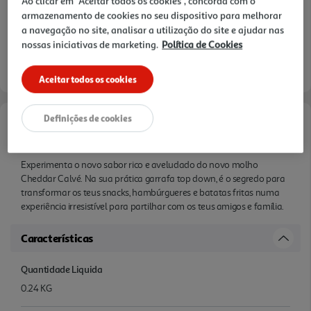
Ao clicar em "Aceitar todos os cookies", concorda com o
armazenamento de cookies no seu dispositivo para melhorar
a navegação no site, analisar a utilização do site e ajudar nas
nossas iniciativas de marketing.
Política de Cookies
Aceitar todos os cookies
Definições de cookies
Informações de Marketing
Experimenta o novo sabor rico e aveludado do novo molho
Cheddar Calvé. Na sua prática garrafa top down, é o segredo para
transformar os teus snacks, hambúrgueres e batatas fritas numa
experiência irresistível para partilhar com os teus amigos e família.
Características
Quantidade Liquida
0.24 KG