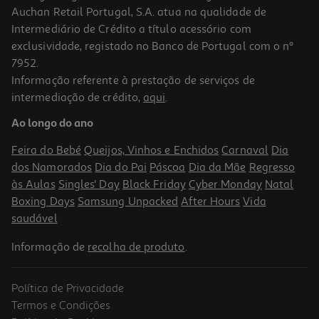
Auchan Retail Portugal, S.A. atua na qualidade de
Intermediário de Crédito a título acessório com
exclusividade, registado no Banco de Portugal com o nº
7952.
Informação referente à prestação de serviços de
intermediação de crédito,
aqui
.
Ao longo do ano
Feira do Bebé
Queijos, Vinhos e Enchidos
Carnaval
Dia
dos Namorados
Dia do Pai
Páscoa
Dia da Mãe
Regresso
às Aulas
Singles' Day
Black Friday
Cyber Monday
Natal
Boxing Days
Samsung Unpacked
After Hours
Vida
saudável
Informação de
recolha de produto
.
Política de Privacidade
Termos e Condições